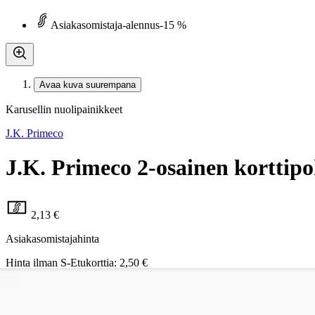
Asiakasomistaja-alennus
-15 %
Avaa kuva suurempana
Karusellin nuolipainikkeet
J.K. Primeco
J.K. Primeco 2-osainen korttipo
2,13 €
Asiakasomistajahinta
Hinta ilman S-Etukorttia:
2,50 €
Verkkokaupan hinta
Valitse toimitustapa