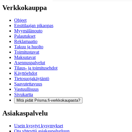
Verkkokauppa
Ohjeet
Ensitilaajan pikaopas
Myymälänouto
Palautukset
Reklamaatio
Takuu ja huolto
Toimitustavat
Maksutavat
Asennuspalvelut
Tilaus- ja toimitusehdot
Käyttöehdot
Tietosuojakäytäntö
Saavutettavuus
Vastuullisuus
Sivukartta
Mitä pidät Prisma.fi-verkkokaupasta?
Asiakaspalvelu
Usein kysytyt kysymykset
Ota yhteyttä asiakaspalveluun