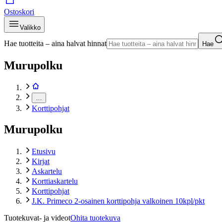
Ostoskori
Valikko
Hae tuotteita – aina halvat hinnat
Hae
Murupolku
…
Korttipohjat
Murupolku
Etusivu
Kirjat
Askartelu
Korttiaskartelu
Korttipohjat
J.K. Primeco 2-osainen korttipohja valkoinen 10kpl/pkt
Tuotekuvat- ja videot
Ohita tuotekuva