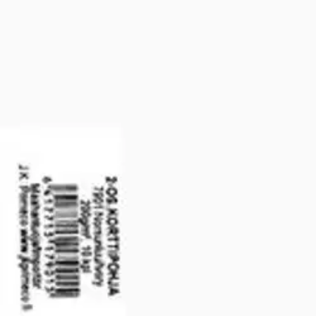
Primeco 2-osainen korttipohja, valkoinen. 200G/M2, 10 kpl/pkt.
Ominaisuudet
Oletko tyytyväinen tuotetietoihin?
Ovatko tuotetiedot riittävät? Jos tuotetiedoissa on puutteita tai niitä v
Anna palautetta
,
Avautuu uuteen välilehteen
Ilmainen palautus 30 päivää.*
Nouto myymälästä ilman toimituskuluja.
Asiakasomistajalle Bonusta jopa 5 %.*