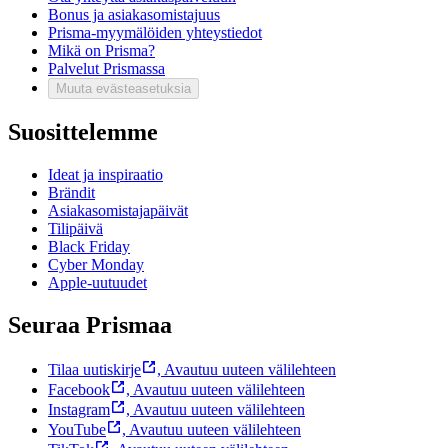
Bonus ja asiakasomistajuus
Prisma-myymälöiden yhteystiedot
Mikä on Prisma?
Palvelut Prismassa
Muuta evästeasetuksia
Suosittelemme
Ideat ja inspiraatio
Brändit
Asiakasomistajapäivät
Tilipäivä
Black Friday
Cyber Monday
Apple-uutuudet
Seuraa Prismaa
Tilaa uutiskirje
,
Avautuu uuteen välilehteen
Facebook
,
Avautuu uuteen välilehteen
Instagram
,
Avautuu uuteen välilehteen
YouTube
,
Avautuu uuteen välilehteen