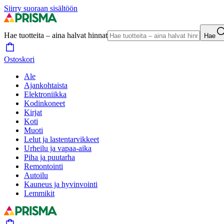
Siirry suoraan sisältöön
Hae tuotteita – aina halvat hinnat
Hae
Ostoskori
Ale
Ajankohtaista
Elektroniikka
Kodinkoneet
Kirjat
Koti
Muoti
Lelut ja lastentarvikkeet
Urheilu ja vapaa-aika
Piha ja puutarha
Remontointi
Autoilu
Kauneus ja hyvinvointi
Lemmikit