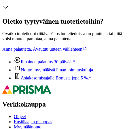
Oletko tyytyväinen tuotetietoihin?
Ovatko tuotetiedot riittävät? Jos tuotetiedoissa on puutteita tai niitä
voisi muuten parantaa, anna palautetta.
Anna palautetta
,
Avautuu uuteen välilehteen
Ilmainen palautus 30 päivää.*
Nouto myymälästä ilman toimituskuluja.
Asiakasomistajalle Bonusta jopa 5 %.*
Verkkokauppa
Ohjeet
Ensitilaajan pikaopas
Myymälänouto