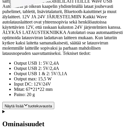
samanaikaisesti. SOPII MOBIILILAITTEILLE Wave USB
Autolaturin ja oikean kaapelin yhdistelmällä lataat jouhevasti
puhelimet, tabletit, lisävirtalaturit, Bluetooth-kaiuttimet ja muut
älylaitteet.
12V JA 24V JÄRJESTELMIIN Kaikki Wave
autolatauslaitteet ovat yhteensopivia sekä henkilöautoissa
käytettävien 12V, että raskaan kaluston 24V järjestelmien kanssa.
ÄLYKÄS LATAUSTEKNIIKKA Autolaturi osaa automaattisesti
optimoida latausvirran ladattavan laitteen mukaan. Kun laturiin
kytkee kaksi laitetta samanaikaisesti, säätää se latausvirran
molemmille laitteille sopivaksi ja parhaan mahdollisen
latausnopeuden saavuttamiseksi. Tekniset tiedot:
Output USB 1: 5V/2,4A
Output USB 2: 5V/2,4A
Output USB 1 & 2: 5V/3,1A
Output max: 15,5 W
Input DC: 12V/24V
Mitat: 67*21*22 mm
Paino: 20 g
Näytä lisää
tuotekuvausta
Ominaisuudet