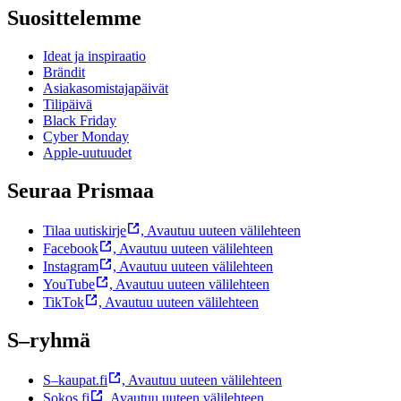
Suosittelemme
Ideat ja inspiraatio
Brändit
Asiakasomistajapäivät
Tilipäivä
Black Friday
Cyber Monday
Apple-uutuudet
Seuraa Prismaa
Tilaa uutiskirje
,
Avautuu uuteen välilehteen
Facebook
,
Avautuu uuteen välilehteen
Instagram
,
Avautuu uuteen välilehteen
YouTube
,
Avautuu uuteen välilehteen
TikTok
,
Avautuu uuteen välilehteen
S–ryhmä
S–kaupat.fi
,
Avautuu uuteen välilehteen
Sokos.fi
,
Avautuu uuteen välilehteen