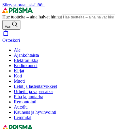
Siirry suoraan sisältöön
Hae tuotteita – aina halvat hinnat
Hae
Ostoskori
Ale
Ajankohtaista
Elektroniikka
Kodinkoneet
Kirjat
Koti
Muoti
Lelut ja lastentarvikkeet
Urheilu ja vapaa-aika
Piha ja puutarha
Remontointi
Autoilu
Kauneus ja hyvinvointi
Lemmikit