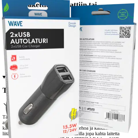
Postin pakettiautomaattiin tai
palvelupisteeseen!
Etu ei koske Suuri‑lisäpalvelulla toimitettavia tuotteita.
Tarkista myymäläsaatavuus
Tuotekuvaus
Tämä Wave USB Autolaturi sopii jokapäiväiseen käyttöön, niin
autoilijalle, kuin myös raskaamman kaluston kuljettajalle. Laturi
kätkee pieneen kokoonsa reilusti lataustehoa ja kahden USB-
liitännän avulla voit ladata yhdellä laturilla jopa kahta laitetta