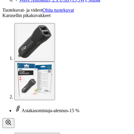
Tuotekuvat- ja videot
Ohita tuotekuvat
Karusellin pikakuvakkeet
Asiakasomistaja-alennus
-15 %