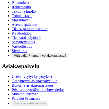
Palautukset
Reklamaatio
Takuu ja huolto
Toimitustavat
Maksutavat
Asennuspalvelut
Tilaus- ja toimitusehdot
Käyttöehdot
Tietosuojakäytäntö
Saavutettavuus
Vastuullisuus
Sivukartta
Mitä pidät Prisma.fi-verkkokaupasta?
Asiakaspalvelu
Usein kysytyt kysymykset
Ota yhteyttä asiakaspalveluun
Bonus ja asiakasomistajuus
Prisma-myymälöiden yhteystiedot
Mikä on Prisma?
Palvelut Prismassa
Muuta evästeasetuksia