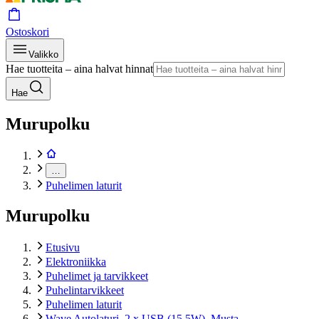
Ostoskori
Valikko
Hae tuotteita – aina halvat hinnat
Hae
Murupolku
…
Puhelimen laturit
Murupolku
Etusivu
Elektroniikka
Puhelimet ja tarvikkeet
Puhelintarvikkeet
Puhelimen laturit
Wave Autolaturi, 2 x USB (15,5W), Musta