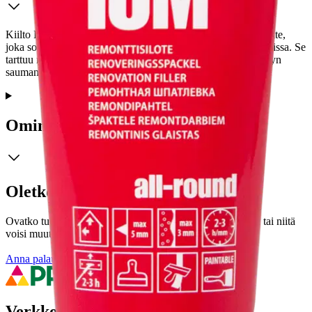
Kiilto Pro Medium on vesiohenteinen, käyttövalmis yleistasoite,
joka soveltuu seinien ja kattojen tasoitukseen kuivissa sisätiloissa. Se
tarttuu myös maalin päälle ja soveltuu myös kipsikartonkilevyn
saumanauhan kiinnittämiseen.
Ominaisuudet
Oletko tyytyväinen tuotetietoihin?
Ovatko tuotetiedot riittävät? Jos tuotetiedoissa on puutteita tai niitä
voisi muuten parantaa, anna palautetta.
Anna palautetta
,
Avautuu uuteen välilehteen
Verkkokauppa