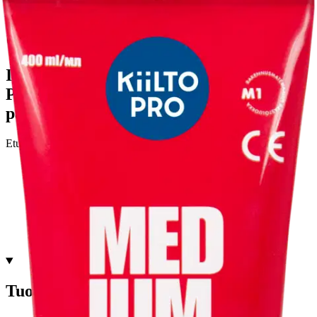
Ilmainen
Ei saatavilla
Siirry valitsemaan myymälä
Ilmainen toimitus yli 100 €:n tilauksille
Postin pakettiautomaattiin tai
palvelupisteeseen!
Etu ei koske Suuri‑lisäpalvelulla toimitettavia tuotteita.
Tarkista myymäläsaatavuus
Tuotekuvaus