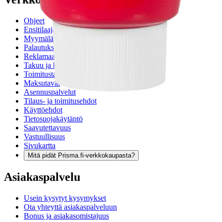
Ohjeet
Ensitilaajan pikaopas
Myymälänouto
Palautukset
Reklamaatio
Takuu ja huolto
Toimitustavat
Maksutavat
Asennuspalvelut
Tilaus- ja toimitusehdot
Käyttöehdot
Tietosuojakäytäntö
Saavutettavuus
Vastuullisuus
Sivukartta
Mitä pidät Prisma.fi-verkkokaupasta?
Asiakaspalvelu
Usein kysytyt kysymykset
Ota yhteyttä asiakaspalveluun
Bonus ja asiakasomistajuus