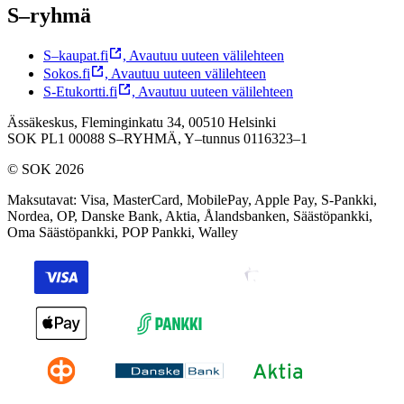
S–ryhmä
S–kaupat.fi
,
Avautuu uuteen välilehteen
Sokos.fi
,
Avautuu uuteen välilehteen
S-Etukortti.fi
,
Avautuu uuteen välilehteen
Ässäkeskus, Fleminginkatu 34, 00510 Helsinki
SOK PL1 00088 S–RYHMÄ,
Y–tunnus 0116323–1
© SOK 2026
Maksutavat
:
Visa, MasterCard, MobilePay, Apple Pay, S-Pankki,
Nordea, OP, Danske Bank, Aktia, Ålandsbanken, Säästöpankki,
Oma Säästöpankki, POP Pankki, Walley