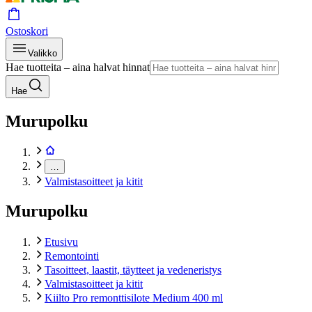
Ostoskori
Valikko
Hae tuotteita – aina halvat hinnat
Hae
Murupolku
…
Valmistasoitteet ja kitit
Murupolku
Etusivu
Remontointi
Tasoitteet, laastit, täytteet ja vedeneristys
Valmistasoitteet ja kitit
Kiilto Pro remonttisilote Medium 400 ml