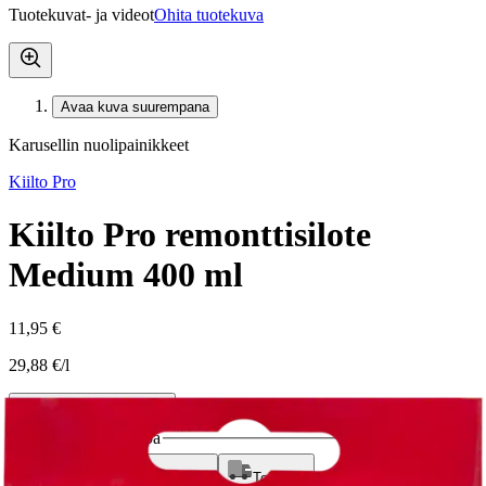
Tuotekuvat- ja videot
Ohita tuotekuva
Avaa kuva suurempana
Karusellin nuolipainikkeet
Kiilto Pro
Kiilto Pro remonttisilote
Medium 400 ml
11,95 €
29,88 €/l
Verkkokaupan hinta
Valitse toimitustapa
Nouto myymälästä
Toimitus