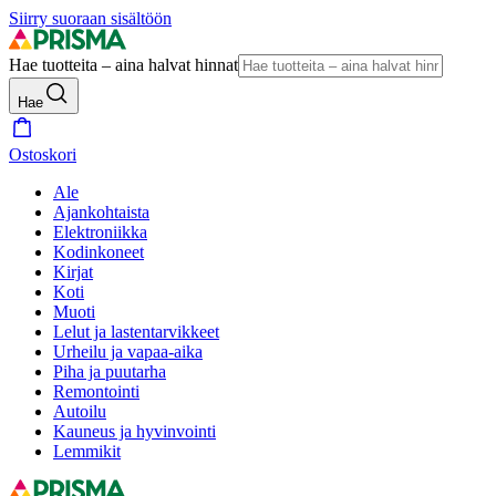
Siirry suoraan sisältöön
Hae tuotteita – aina halvat hinnat
Hae
Ostoskori
Ale
Ajankohtaista
Elektroniikka
Kodinkoneet
Kirjat
Koti
Muoti
Lelut ja lastentarvikkeet
Urheilu ja vapaa-aika
Piha ja puutarha
Remontointi
Autoilu
Kauneus ja hyvinvointi
Lemmikit