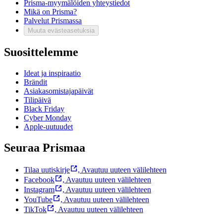
Prisma-myymälöiden yhteystiedot
Mikä on Prisma?
Palvelut Prismassa
Muuta evästeasetuksia
Suosittelemme
Ideat ja inspiraatio
Brändit
Asiakasomistajapäivät
Tilipäivä
Black Friday
Cyber Monday
Apple-uutuudet
Seuraa Prismaa
Tilaa uutiskirje
,
Avautuu uuteen välilehteen
Facebook
,
Avautuu uuteen välilehteen
Instagram
,
Avautuu uuteen välilehteen
YouTube
,
Avautuu uuteen välilehteen
TikTok
,
Avautuu uuteen välilehteen