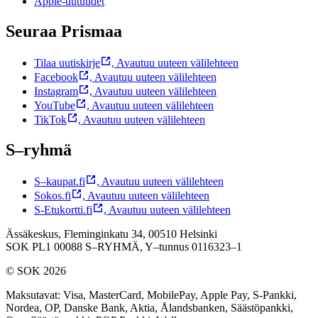
Apple-uutuudet
Seuraa Prismaa
Tilaa uutiskirje
,
Avautuu uuteen välilehteen
Facebook
,
Avautuu uuteen välilehteen
Instagram
,
Avautuu uuteen välilehteen
YouTube
,
Avautuu uuteen välilehteen
TikTok
,
Avautuu uuteen välilehteen
S–ryhmä
S–kaupat.fi
,
Avautuu uuteen välilehteen
Sokos.fi
,
Avautuu uuteen välilehteen
S-Etukortti.fi
,
Avautuu uuteen välilehteen
Ässäkeskus, Fleminginkatu 34, 00510 Helsinki
SOK PL1 00088 S–RYHMÄ,
Y–tunnus 0116323–1
© SOK 2026
Maksutavat
:
Visa, MasterCard, MobilePay, Apple Pay, S-Pankki,
Nordea, OP, Danske Bank, Aktia, Ålandsbanken, Säästöpankki,