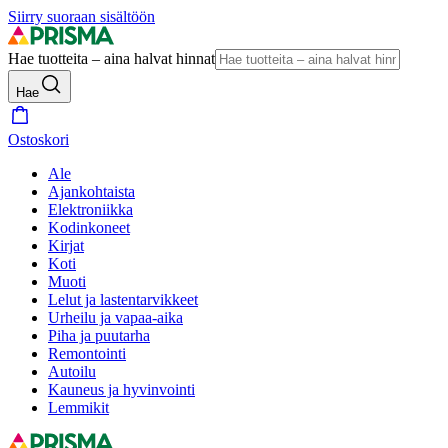
Siirry suoraan sisältöön
Hae tuotteita – aina halvat hinnat
Hae
Ostoskori
Ale
Ajankohtaista
Elektroniikka
Kodinkoneet
Kirjat
Koti
Muoti
Lelut ja lastentarvikkeet
Urheilu ja vapaa-aika
Piha ja puutarha
Remontointi
Autoilu
Kauneus ja hyvinvointi
Lemmikit