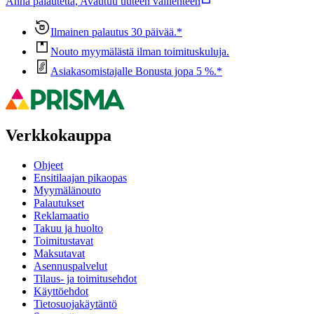
Anna palautetta
,
Avautuu uuteen välilehteen
Ilmainen palautus 30 päivää.*
Nouto myymälästä ilman toimituskuluja.
Asiakasomistajalle Bonusta jopa 5 %.*
Verkkokauppa
Ohjeet
Ensitilaajan pikaopas
Myymälänouto
Palautukset
Reklamaatio
Takuu ja huolto
Toimitustavat
Maksutavat
Asennuspalvelut
Tilaus- ja toimitusehdot
Käyttöehdot
Tietosuojakäytäntö