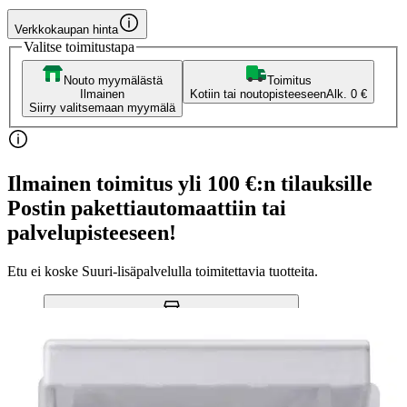
Verkkokaupan hinta
Valitse toimitustapa
Nouto myymälästä
Toimitus
Ilmainen
Kotiin tai noutopisteeseen
Alk. 0 €
Siirry valitsemaan myymälä
Ilmainen toimitus yli 100 €:n tilauksille
Postin pakettiautomaattiin tai
palvelupisteeseen!
Etu ei koske Suuri‑lisäpalvelulla toimitettavia tuotteita.
Tarkista myymäläsaatavuus