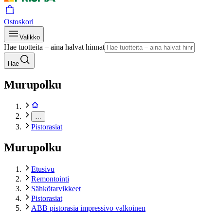
Ostoskori
Valikko
Hae tuotteita – aina halvat hinnat
Hae
Murupolku
…
Pistorasiat
Murupolku
Etusivu
Remontointi
Sähkötarvikkeet
Pistorasiat
ABB pistorasia impressivo valkoinen