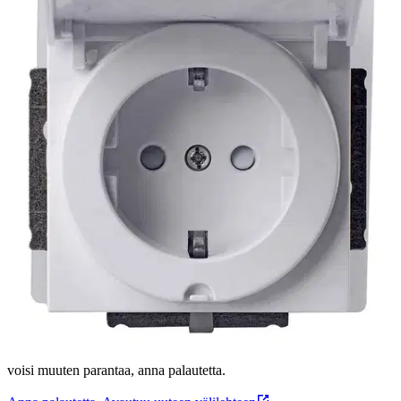
Tuotekuvaus
Impressivo 1-osainen pistorasia IP44, valkoinen. Pistorasia
läppäkannella uppo tai pinta-asennukseen kuiviin tai kosteisiin
tiloihin 16A/250V, maadoitettu, ei lisäliittimiä.
Ominaisuudet
Oletko tyytyväinen tuotetietoihin?
Ovatko tuotetiedot riittävät? Jos tuotetiedoissa on puutteita tai niitä
voisi muuten parantaa, anna palautetta.