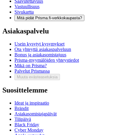
Saavutettavuus
Vastuullisuus
Sivukartta
Mitä pidät Prisma.fi-verkkokaupasta?
Asiakaspalvelu
Usein kysytyt kysymykset
Ota yhteyttä asiakaspalveluun
Bonus ja asiakasomistajuus
Prisma-myymälöiden yhteystiedot
Mikä on Prisma?
Palvelut Prismassa
Muuta evästeasetuksia
Suosittelemme
Ideat ja inspiraatio
Brändit
Asiakasomistajapäivät
Tilipäivä
Black Friday
Cyber Monday