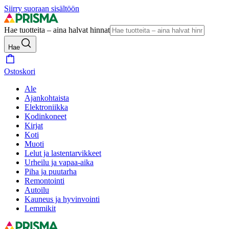
Siirry suoraan sisältöön
Hae tuotteita – aina halvat hinnat
Hae
Ostoskori
Ale
Ajankohtaista
Elektroniikka
Kodinkoneet
Kirjat
Koti
Muoti
Lelut ja lastentarvikkeet
Urheilu ja vapaa-aika
Piha ja puutarha
Remontointi
Autoilu
Kauneus ja hyvinvointi
Lemmikit