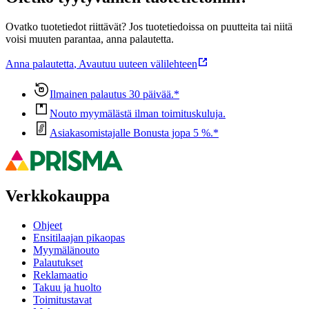
Ovatko tuotetiedot riittävät? Jos tuotetiedoissa on puutteita tai niitä
voisi muuten parantaa, anna palautetta.
Anna palautetta
,
Avautuu uuteen välilehteen
Ilmainen palautus 30 päivää.*
Nouto myymälästä ilman toimituskuluja.
Asiakasomistajalle Bonusta jopa 5 %.*
Verkkokauppa
Ohjeet
Ensitilaajan pikaopas
Myymälänouto
Palautukset
Reklamaatio
Takuu ja huolto
Toimitustavat