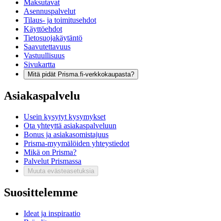
Maksutavat
Asennuspalvelut
Tilaus- ja toimitusehdot
Käyttöehdot
Tietosuojakäytäntö
Saavutettavuus
Vastuullisuus
Sivukartta
Mitä pidät Prisma.fi-verkkokaupasta?
Asiakaspalvelu
Usein kysytyt kysymykset
Ota yhteyttä asiakaspalveluun
Bonus ja asiakasomistajuus
Prisma-myymälöiden yhteystiedot
Mikä on Prisma?
Palvelut Prismassa
Muuta evästeasetuksia
Suosittelemme
Ideat ja inspiraatio