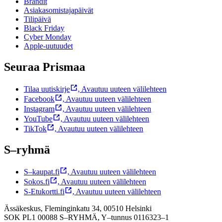
Brändit
Asiakasomistajapäivät
Tilipäivä
Black Friday
Cyber Monday
Apple-uutuudet
Seuraa Prismaa
Tilaa uutiskirje
,
Avautuu uuteen välilehteen
Facebook
,
Avautuu uuteen välilehteen
Instagram
,
Avautuu uuteen välilehteen
YouTube
,
Avautuu uuteen välilehteen
TikTok
,
Avautuu uuteen välilehteen
S–ryhmä
S–kaupat.fi
,
Avautuu uuteen välilehteen
Sokos.fi
,
Avautuu uuteen välilehteen
S-Etukortti.fi
,
Avautuu uuteen välilehteen
Ässäkeskus, Fleminginkatu 34, 00510 Helsinki
SOK PL1 00088 S–RYHMÄ,
Y–tunnus 0116323–1