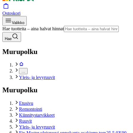
Ostoskori
Valikko
Hae tuotteita – aina halvat hinnat
Hae
Murupolku
…
Yleis- ja levyruuvit
Murupolku
Etusivu
Remontointi
Kiinnitystarvikkeet
Ruuvit
Yleis- ja levyruuvit
Fix Master yleisruuvi uppokanta osakierre torx25 5,0X90