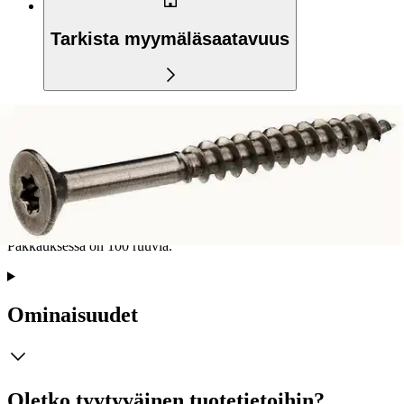
Tarkista myymäläsaatavuus
Tuotekuvaus
Osakierteinen, sinkitty Fix Master -yleisruuvi uppokannalla.
Pakkauksessa on 100 ruuvia.
Ominaisuudet
Oletko tyytyväinen tuotetietoihin?