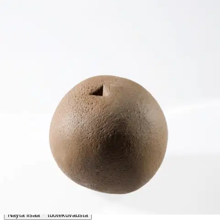
Tuotekuvaus
Kuula on puukiukaan alakivi, peruskoko ~60 mm, pieniin
paikkoihin kuula ~50 mm. Kerkes –kivet sopivat kaikkiin
kiuasmalleihin ja ovat ominaisuuksiltaan ylivoimaisia, sekä
kestävyydeltään että löylyominaisuuksiltaan. Kerkes -kiuaskivi on
raskas keraaminen kivi joka on poltettu yli 1300 asteessa jolloin
kiven sisus muuttuu lasimaiseksi ja erittäin kestäväksi,
koostumuksestaan johtuen Kerkes-kivi johtaa ja varaa hyvin
lämpöä.
Kerkes kivet ovat ainoat jotka kestävät suuria
lämpötilanvaihteluja, samalla päästään luonnonkiven murheista,
rapautumisesta ja kivipölystä. Kaikkein tärkein valintakriteeri on
kuitenkin löylyjen laatu, Kerkes -löylyt ovat paremmat koska kivistä
vapautuu ainoastaan vesihöyryä ja eron huomaa!
Näytä lisää
tuotekuvausta