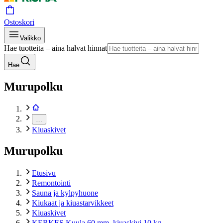
Ostoskori
Valikko
Hae tuotteita – aina halvat hinnat
Hae
Murupolku
…
Kiuaskivet
Murupolku
Etusivu
Remontointi
Sauna ja kylpyhuone
Kiukaat ja kiuastarvikkeet
Kiuaskivet
KERKES Kuula 60 mm, kiuaskivi 10 kg