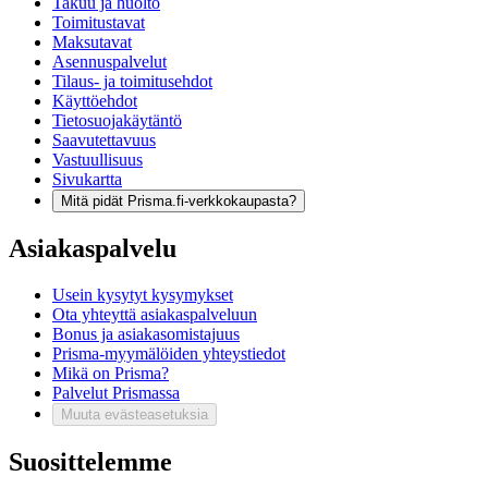
Takuu ja huolto
Toimitustavat
Maksutavat
Asennuspalvelut
Tilaus- ja toimitusehdot
Käyttöehdot
Tietosuojakäytäntö
Saavutettavuus
Vastuullisuus
Sivukartta
Mitä pidät Prisma.fi-verkkokaupasta?
Asiakaspalvelu
Usein kysytyt kysymykset
Ota yhteyttä asiakaspalveluun
Bonus ja asiakasomistajuus
Prisma-myymälöiden yhteystiedot
Mikä on Prisma?
Palvelut Prismassa
Muuta evästeasetuksia
Suosittelemme