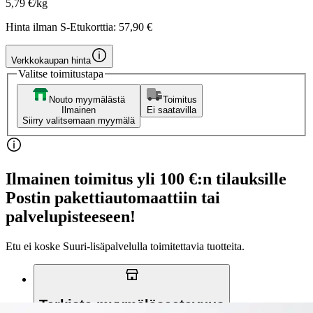
5,79 €/kg
Hinta ilman S-Etukorttia:
57,90 €
Verkkokaupan hinta
Valitse toimitustapa
Nouto myymälästä
Toimitus
Ilmainen
Ei saatavilla
Siirry valitsemaan myymälä
Ilmainen toimitus yli 100 €:n tilauksille
Postin pakettiautomaattiin tai
palvelupisteeseen!
Etu ei koske Suuri‑lisäpalvelulla toimitettavia tuotteita.
Tarkista myymäläsaatavuus