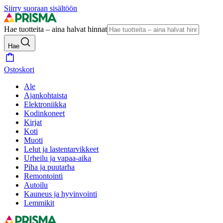
Siirry suoraan sisältöön
Hae tuotteita – aina halvat hinnat
Hae
Ostoskori
Ale
Ajankohtaista
Elektroniikka
Kodinkoneet
Kirjat
Koti
Muoti
Lelut ja lastentarvikkeet
Urheilu ja vapaa-aika
Piha ja puutarha
Remontointi
Autoilu
Kauneus ja hyvinvointi
Lemmikit