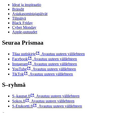
Ideat ja inspiraatio
Brändit
Asiakasomistajapäivät
Tilipäivä
Black Friday
Cyber Monday
Apple-uutuudet
Seuraa Prismaa
Tilaa uutiskirje
,
Avautuu uuteen välilehteen
Facebook
,
Avautuu uuteen välilehteen
Instagram
,
Avautuu uuteen välilehteen
YouTube
,
Avautuu uuteen välilehteen
TikTok
,
Avautuu uuteen välilehteen
S–ryhmä
S–kaupat.fi
,
Avautuu uuteen välilehteen
Sokos.fi
,
Avautuu uuteen välilehteen
S-Etukortti.fi
,
Avautuu uuteen välilehteen