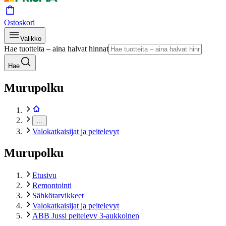
Ostoskori
Valikko
Hae tuotteita – aina halvat hinnat
Hae
Murupolku
…
Valokatkaisijat ja peitelevyt
Murupolku
Etusivu
Remontointi
Sähkötarvikkeet
Valokatkaisijat ja peitelevyt
ABB Jussi peitelevy 3-aukkoinen