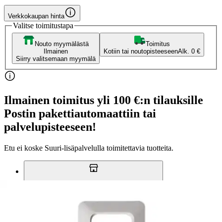
Verkkokaupan hinta
Valitse toimitustapa
Nouto myymälästä
Toimitus
Ilmainen
Kotiin tai noutopisteeseen
Alk. 0 €
Siirry valitsemaan myymälä
Ilmainen toimitus yli 100 €:n tilauksille
Postin pakettiautomaattiin tai
palvelupisteeseen!
Etu ei koske Suuri‑lisäpalvelulla toimitettavia tuotteita.
Tarkista myymäläsaatavuus