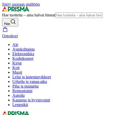
Siirry suoraan sisältöön
Hae tuotteita – aina halvat hinnat
Hae
Ostoskori
Ale
Ajankohtaista
Elektroniikka
Kodinkoneet
Kirjat
Koti
Muoti
Lelut ja lastentarvikkeet
Urheilu ja vapaa-aika
Piha ja puutarha
Remontointi
Autoilu
Kauneus ja hyvinvointi
Lemmikit