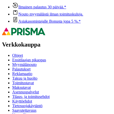
Ilmainen palautus 30 päivää.*
Nouto myymälästä ilman toimituskuluja.
Asiakasomistajalle Bonusta jopa 5 %.*
Verkkokauppa
Ohjeet
Ensitilaajan pikaopas
Myymälänouto
Palautukset
Reklamaatio
Takuu ja huolto
Toimitustavat
Maksutavat
Asennuspalvelut
Tilaus- ja toimitusehdot
Käyttöehdot
Tietosuojakäytäntö
Saavutettavuus