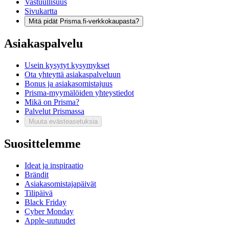
Vastuullisuus
Sivukartta
Mitä pidät Prisma.fi-verkkokaupasta?
Asiakaspalvelu
Usein kysytyt kysymykset
Ota yhteyttä asiakaspalveluun
Bonus ja asiakasomistajuus
Prisma-myymälöiden yhteystiedot
Mikä on Prisma?
Palvelut Prismassa
Muuta evästeasetuksia
Suosittelemme
Ideat ja inspiraatio
Brändit
Asiakasomistajapäivät
Tilipäivä
Black Friday
Cyber Monday
Apple-uutuudet