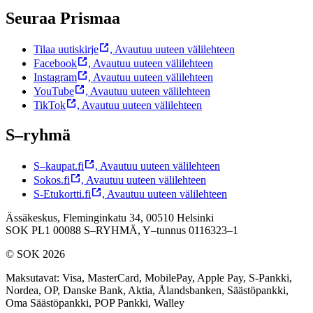
Seuraa Prismaa
Tilaa uutiskirje
,
Avautuu uuteen välilehteen
Facebook
,
Avautuu uuteen välilehteen
Instagram
,
Avautuu uuteen välilehteen
YouTube
,
Avautuu uuteen välilehteen
TikTok
,
Avautuu uuteen välilehteen
S–ryhmä
S–kaupat.fi
,
Avautuu uuteen välilehteen
Sokos.fi
,
Avautuu uuteen välilehteen
S-Etukortti.fi
,
Avautuu uuteen välilehteen
Ässäkeskus, Fleminginkatu 34, 00510 Helsinki
SOK PL1 00088 S–RYHMÄ,
Y–tunnus 0116323–1
© SOK 2026
Maksutavat
:
Visa, MasterCard, MobilePay, Apple Pay, S-Pankki,
Nordea, OP, Danske Bank, Aktia, Ålandsbanken, Säästöpankki,
Oma Säästöpankki, POP Pankki, Walley