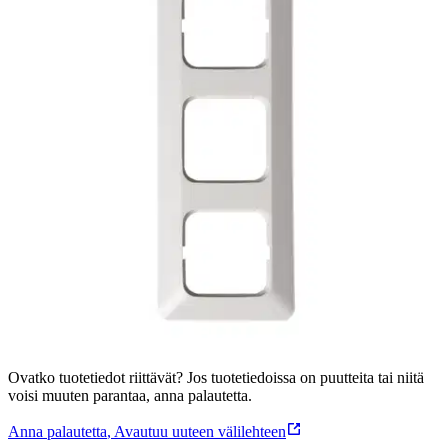
Tuotekuvaus
Jussi peitelevy 3 aukkoinen. Käyttö vain Jussi kuivan tilan
sähköasennuskalusteiden kanssa. Kolmelle kojeelle.
Ominaisuudet
Oletko tyytyväinen tuotetietoihin?
Ovatko tuotetiedot riittävät? Jos tuotetiedoissa on puutteita tai niitä
voisi muuten parantaa, anna palautetta.
Anna palautetta
,
Avautuu uuteen välilehteen