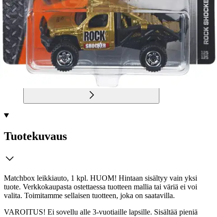
Postin pakettiautomaattiin tai
palvelupisteeseen!
Etu ei koske Suuri‑lisäpalvelulla toimitettavia tuotteita.
Tarkista myymäläsaatavuus
Tuotekuvaus
Matchbox leikkiauto, 1 kpl. HUOM! Hintaan sisältyy vain yksi
tuote. Verkkokaupasta ostettaessa tuotteen mallia tai väriä ei voi
valita. Toimitamme sellaisen tuotteen, joka on saatavilla.
VAROITUS! Ei sovellu alle 3-vuotiaille lapsille. Sisältää pieniä