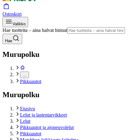
Ostoskori
Valikko
Hae tuotteita – aina halvat hinnat
Hae
Murupolku
…
Pikkuautot
Murupolku
Etusivu
Lelut ja lastentarvikkeet
Lelut
Pikkuautot ja ajoneuvolelut
Pikkuautot
Matchbox leikkiauto lajitelma