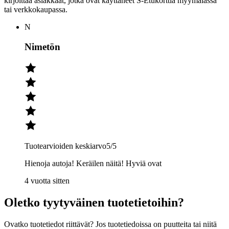
kirjoittaa asiakkaat, jotka ovat käyttäneet S-Etukorttia myymälässä
tai verkkokaupassa.
N
Nimetön
Tuotearvioiden keskiarvo
5
/5
Hienoja autoja! Keräilen näitä! Hyviä ovat
4 vuotta sitten
Oletko tyytyväinen tuotetietoihin?
Ovatko tuotetiedot riittävät? Jos tuotetiedoissa on puutteita tai niitä