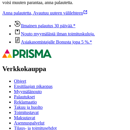
voisi muuten parantaa, anna palautetta.
Anna palautetta
,
Avautuu uuteen välilehteen
Ilmainen palautus 30 päivää.*
Nouto myymälästä ilman toimituskuluja.
Asiakasomistajalle Bonusta jopa 5 %.*
Verkkokauppa
Ohjeet
Ensitilaajan pikaopas
Myymälänouto
Palautukset
Reklamaatio
Takuu ja huolto
Toimitustavat
Maksutavat
Asennuspalvelut
Tilaus- ja toimitusehdot