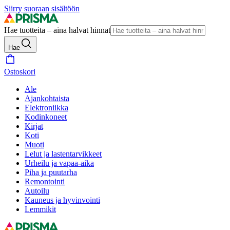
Siirry suoraan sisältöön
Hae tuotteita – aina halvat hinnat
Hae
Ostoskori
Ale
Ajankohtaista
Elektroniikka
Kodinkoneet
Kirjat
Koti
Muoti
Lelut ja lastentarvikkeet
Urheilu ja vapaa-aika
Piha ja puutarha
Remontointi
Autoilu
Kauneus ja hyvinvointi
Lemmikit