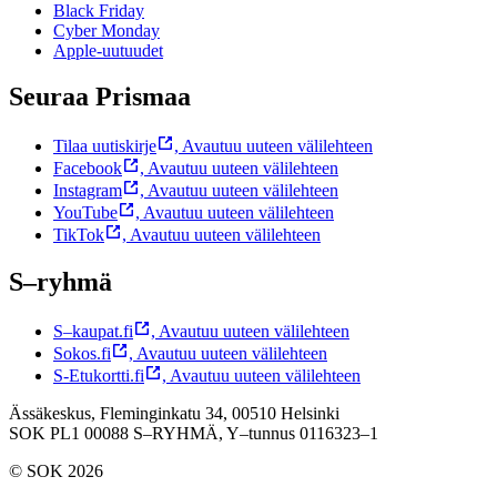
Black Friday
Cyber Monday
Apple-uutuudet
Seuraa Prismaa
Tilaa uutiskirje
,
Avautuu uuteen välilehteen
Facebook
,
Avautuu uuteen välilehteen
Instagram
,
Avautuu uuteen välilehteen
YouTube
,
Avautuu uuteen välilehteen
TikTok
,
Avautuu uuteen välilehteen
S–ryhmä
S–kaupat.fi
,
Avautuu uuteen välilehteen
Sokos.fi
,
Avautuu uuteen välilehteen
S-Etukortti.fi
,
Avautuu uuteen välilehteen
Ässäkeskus, Fleminginkatu 34, 00510 Helsinki
SOK PL1 00088 S–RYHMÄ,
Y–tunnus 0116323–1
© SOK 2026