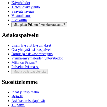
Käyttöehdot
Tietosuojakäytäntö
Saavutettavuus
Vastuullisuus
Sivukartta
Mitä pidät Prisma.fi-verkkokaupasta?
Asiakaspalvelu
Usein kysytyt kysymykset
Ota yhteyttä asiakaspalveluun
Bonus ja asiakasomistajuus
Prisma-myymälöiden yhteystiedot
Mikä on Prisma?
Palvelut Prismassa
Muuta evästeasetuksia
Suosittelemme
Ideat ja inspiraatio
Brändit
Asiakasomistajapäivät
Tilipäivä