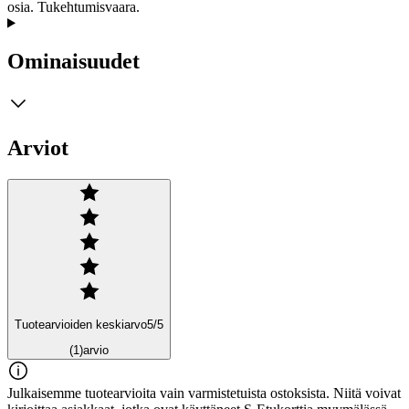
osia. Tukehtumisvaara.
Ominaisuudet
Arviot
Tuotearvioiden keskiarvo
5
/5
(1)
arvio
Julkaisemme tuotearvioita vain varmistetuista ostoksista. Niitä voivat