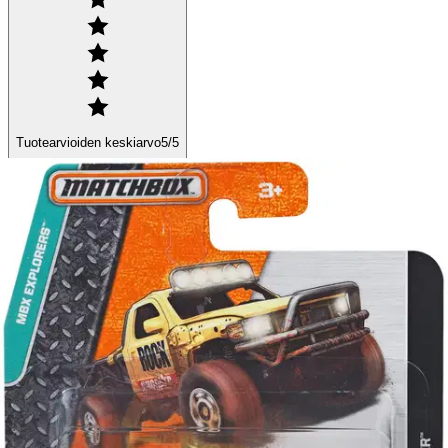
Tuotearvioiden keskiarvo
5
/5
(1)
arvio
2,50 €
Verkkokaupan hinta
Valitse toimitustapa
Nouto myymälästä
Toimitus
Ilmainen
Kotiin tai noutopisteeseen
Alk. 0 €
Siirry valitsemaan myymälä
Ilmainen toimitus yli 100 €:n tilauksille