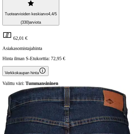
Tuotearvioiden keskiarvo
4,4
/5
(330)
arviota
62,01 €
Asiakasomistajahinta
Hinta ilman S-Etukorttia:
72,95 €
Verkkokaupan hinta
Valittu väri:
Tummansininen