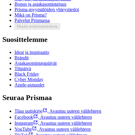
Bonus ja asiakasomistajuus
Prisma-myymälöiden yhteystiedot
Mikä on Prisma?
Palvelut Prismassa
Muuta evästeasetuksia
Suosittelemme
Ideat ja inspiraatio
Brändit
Asiakasomistajapäivät
Tilipäivä
Black Friday
Cyber Monday
Apple-uutuudet
Seuraa Prismaa
Tilaa uutiskirje
,
Avautuu uuteen välilehteen
Facebook
,
Avautuu uuteen välilehteen
Instagram
,
Avautuu uuteen välilehteen
YouTube
,
Avautuu uuteen välilehteen