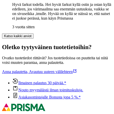
Hyvä farkut todella. Hei hyvät farkut kyllä ostin ja ostan kyllä
edelleen, jos värimaailma saa enemmän uutuuksia, vaikka se
on sivuseikka ,imulle. Hyvää on kyllä se näissä se, että naiset
ei juokse perässä, kun käyn Prismassa
3 vuotta sitten
Katso kaikki arviot
Oletko tyytyväinen tuotetietoihin?
Ovatko tuotetiedot riittävät? Jos tuotetiedoissa on puutteita tai niitä
voisi muuten parantaa, anna palautetta.
Anna palautetta
,
Avautuu uuteen välilehteen
Ilmainen palautus 30 päivää.*
Nouto myymälästä ilman toimituskuluja.
Asiakasomistajalle Bonusta jopa 5 %.*