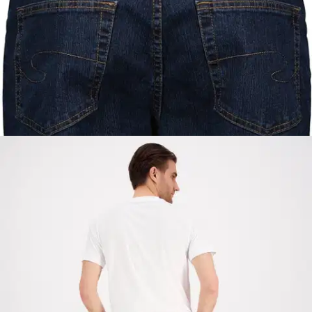
Tummansininen
Valittu koko:
Valitse koko
W29L30
W30L30
W31L30
W32L30
W33L30
W34L30
W35L30
W36L30
W38L30
+21
Näytä lisää kokoja
Valitse toimitustapa
Nouto myymälästä
Toimitus
Ilmainen
Kotiin tai noutopisteeseen
Alk. 0 €
Siirry valitsemaan myymälä