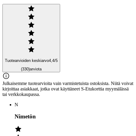
Tuotearvioiden keskiarvo
4,4
/5
(330)
arviota
Julkaisemme tuotearvioita vain varmistetuista ostoksista. Niitä voivat
kirjoittaa asiakkaat, jotka ovat käyttäneet S-Etukorttia myymälässä
tai verkkokaupassa.
N
Nimetön