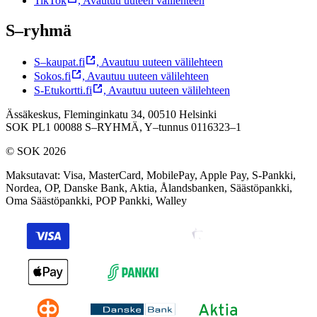
TikTok
,
Avautuu uuteen välilehteen
S–ryhmä
S–kaupat.fi
,
Avautuu uuteen välilehteen
Sokos.fi
,
Avautuu uuteen välilehteen
S-Etukortti.fi
,
Avautuu uuteen välilehteen
Ässäkeskus, Fleminginkatu 34, 00510 Helsinki
SOK PL1 00088 S–RYHMÄ,
Y–tunnus 0116323–1
© SOK 2026
Maksutavat
:
Visa, MasterCard, MobilePay, Apple Pay, S-Pankki,
Nordea, OP, Danske Bank, Aktia, Ålandsbanken, Säästöpankki,
Oma Säästöpankki, POP Pankki, Walley