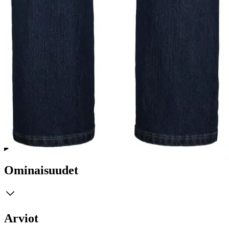
Tuotekuvaus
Suosituin Lee Cooper -farkkumalli vuosikymmenestä toiseen.
Miesten tummansiniset viisitaskuiset klassikkofarkut, joissa on
keskikorkea vyötärö, vetoketjukiinnitys ja suorat lahkeet. Farkuissa
on särmikkyyttä tuovat farkkumaiset tikkaukset ja materiaalissa
hieman polyesteriä ja elastaania lisäämässä käyttömukavuutta.
Valitsemalla normaalia kokoasi isomman koon saat tästä housusta
rennomman loose fit -istuvuuden. Farkut on suunniteltu Suomessa.
Ominaisuudet
Arviot