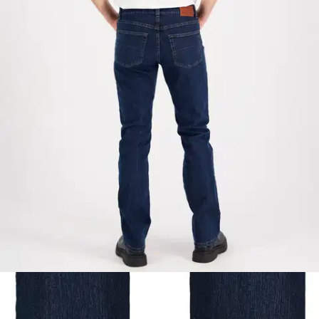
Lee Cooper miesten kokotaulukko
Ilmainen toimitus yli 100 €:n tilauksille
Postin pakettiautomaattiin tai
palvelupisteeseen!
Etu ei koske Suuri‑lisäpalvelulla toimitettavia tuotteita.
Tarkista myymäläsaatavuus
Valitse tuotteen koko