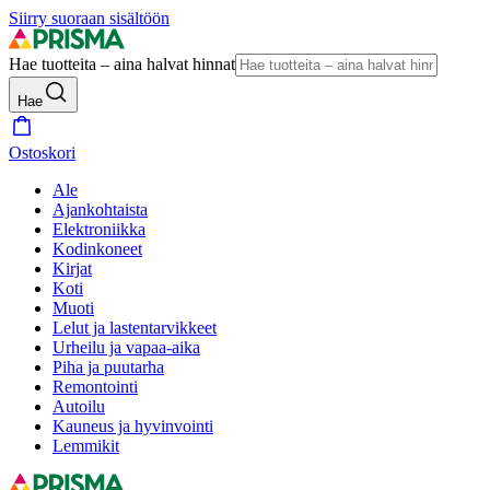
Siirry suoraan sisältöön
Hae tuotteita – aina halvat hinnat
Hae
Ostoskori
Ale
Ajankohtaista
Elektroniikka
Kodinkoneet
Kirjat
Koti
Muoti
Lelut ja lastentarvikkeet
Urheilu ja vapaa-aika
Piha ja puutarha
Remontointi
Autoilu
Kauneus ja hyvinvointi
Lemmikit