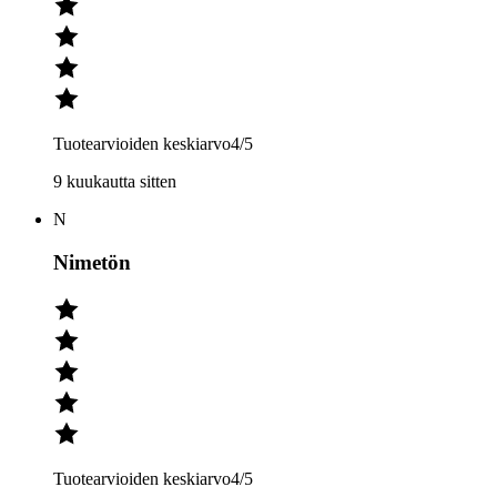
Tuotearvioiden keskiarvo
4
/5
9 kuukautta sitten
N
Nimetön
Tuotearvioiden keskiarvo
4
/5