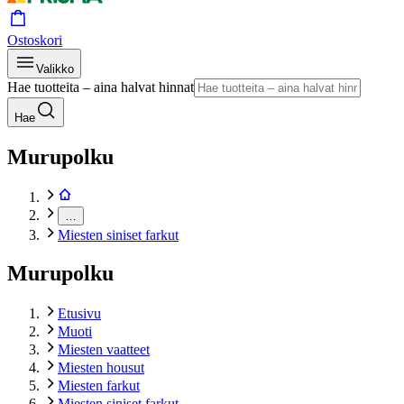
Ostoskori
Valikko
Hae tuotteita – aina halvat hinnat
Hae
Murupolku
…
Miesten siniset farkut
Murupolku
Etusivu
Muoti
Miesten vaatteet
Miesten housut
Miesten farkut
Miesten siniset farkut