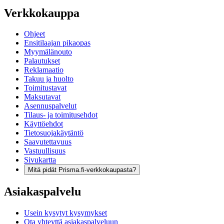
Verkkokauppa
Ohjeet
Ensitilaajan pikaopas
Myymälänouto
Palautukset
Reklamaatio
Takuu ja huolto
Toimitustavat
Maksutavat
Asennuspalvelut
Tilaus- ja toimitusehdot
Käyttöehdot
Tietosuojakäytäntö
Saavutettavuus
Vastuullisuus
Sivukartta
Mitä pidät Prisma.fi-verkkokaupasta?
Asiakaspalvelu
Usein kysytyt kysymykset
Ota yhteyttä asiakaspalveluun