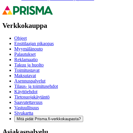
Verkkokauppa
Ohjeet
Ensitilaajan pikaopas
Myymälänouto
Palautukset
Reklamaatio
Takuu ja huolto
Toimitustavat
Maksutavat
Asennuspalvelut
Tilaus- ja toimitusehdot
Käyttöehdot
Tietosuojakäytäntö
Saavutettavuus
Vastuullisuus
Sivukartta
Mitä pidät Prisma.fi-verkkokaupasta?
Asiakaspalvelu