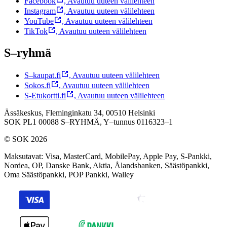
Facebook
,
Avautuu uuteen välilehteen
Instagram
,
Avautuu uuteen välilehteen
YouTube
,
Avautuu uuteen välilehteen
TikTok
,
Avautuu uuteen välilehteen
S–ryhmä
S–kaupat.fi
,
Avautuu uuteen välilehteen
Sokos.fi
,
Avautuu uuteen välilehteen
S-Etukortti.fi
,
Avautuu uuteen välilehteen
Ässäkeskus, Fleminginkatu 34, 00510 Helsinki
SOK PL1 00088 S–RYHMÄ,
Y–tunnus 0116323–1
© SOK 2026
Maksutavat
:
Visa, MasterCard, MobilePay, Apple Pay, S-Pankki,
Nordea, OP, Danske Bank, Aktia, Ålandsbanken, Säästöpankki,
Oma Säästöpankki, POP Pankki, Walley