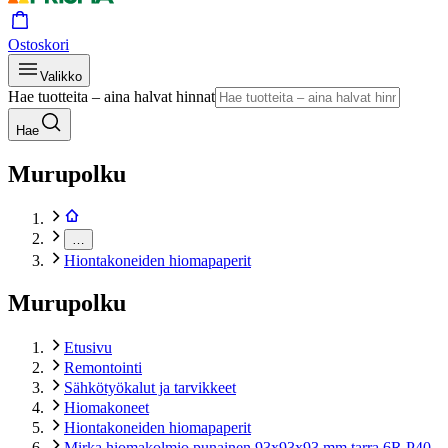
Ostoskori
Valikko
Hae tuotteita – aina halvat hinnat
Hae
Murupolku
…
Hiontakoneiden hiomapaperit
Murupolku
Etusivu
Remontointi
Sähkötyökalut ja tarvikkeet
Hiomakoneet
Hiontakoneiden hiomapaperit
Mirka hiomakolmio punainen 93x93x93 mm tarra 6R P40