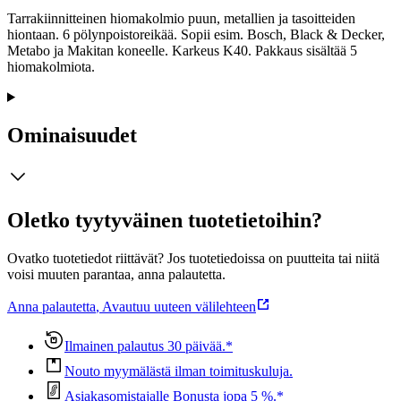
Tarrakiinnitteinen hiomakolmio puun, metallien ja tasoitteiden
hiontaan. 6 pölynpoistoreikää. Sopii esim. Bosch, Black & Decker,
Metabo ja Makitan koneelle. Karkeus K40. Pakkaus sisältää 5
hiomakolmiota.
Ominaisuudet
Oletko tyytyväinen tuotetietoihin?
Ovatko tuotetiedot riittävät? Jos tuotetiedoissa on puutteita tai niitä
voisi muuten parantaa, anna palautetta.
Anna palautetta
,
Avautuu uuteen välilehteen
Ilmainen palautus 30 päivää.*
Nouto myymälästä ilman toimituskuluja.
Asiakasomistajalle Bonusta jopa 5 %.*