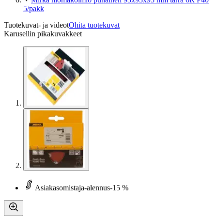
5/pakk
Tuotekuvat- ja videot
Ohita tuotekuvat
Karusellin pikakuvakkeet
Asiakasomistaja-alennus
-15 %