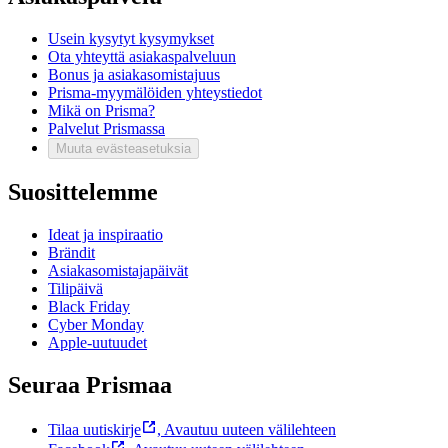
Usein kysytyt kysymykset
Ota yhteyttä asiakaspalveluun
Bonus ja asiakasomistajuus
Prisma-myymälöiden yhteystiedot
Mikä on Prisma?
Palvelut Prismassa
Muuta evästeasetuksia
Suosittelemme
Ideat ja inspiraatio
Brändit
Asiakasomistajapäivät
Tilipäivä
Black Friday
Cyber Monday
Apple-uutuudet
Seuraa Prismaa
Tilaa uutiskirje
,
Avautuu uuteen välilehteen