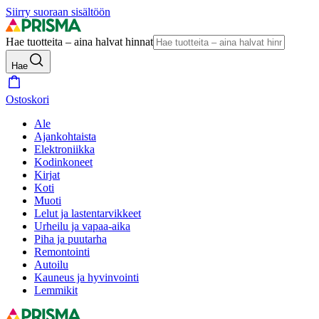
Siirry suoraan sisältöön
Hae tuotteita – aina halvat hinnat
Hae
Ostoskori
Ale
Ajankohtaista
Elektroniikka
Kodinkoneet
Kirjat
Koti
Muoti
Lelut ja lastentarvikkeet
Urheilu ja vapaa-aika
Piha ja puutarha
Remontointi
Autoilu
Kauneus ja hyvinvointi
Lemmikit