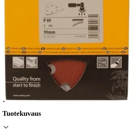
Ilmainen toimitus yli 100 €:n tilauksille
Postin pakettiautomaattiin tai
palvelupisteeseen!
Etu ei koske Suuri‑lisäpalvelulla toimitettavia tuotteita.
Tarkista myymäläsaatavuus
Tuotekuvaus