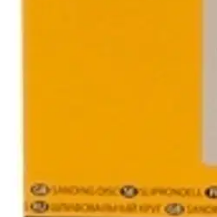
Mirka hiomapyörö K240 125mm
4,21 €
Asiakasomistajahinta
0,99 €/kpl
Hinta ilman S-Etukorttia:
4,95 €
Verkkokaupan hinta
Valitse toimitustapa
Nouto myymälästä
Toimitus
Ilmainen
Kotiin tai noutopisteeseen
Alk. 0 €
Siirry valitsemaan myymälä
Ilmainen toimitus yli 100 €:n tilauksille Po
Etu ei koske Suuri‑lisäpalvelulla toimitettavia tuotteita.