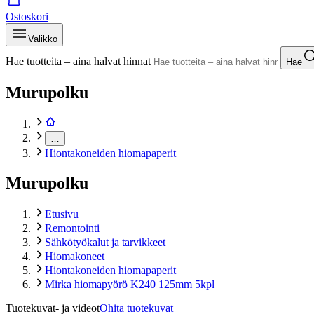
Ostoskori
Valikko
Hae tuotteita – aina halvat hinnat
Hae
Murupolku
…
Hiontakoneiden hiomapaperit
Murupolku
Etusivu
Remontointi
Sähkötyökalut ja tarvikkeet
Hiomakoneet
Hiontakoneiden hiomapaperit
Mirka hiomapyörö K240 125mm 5kpl
Tuotekuvat- ja videot
Ohita tuotekuvat