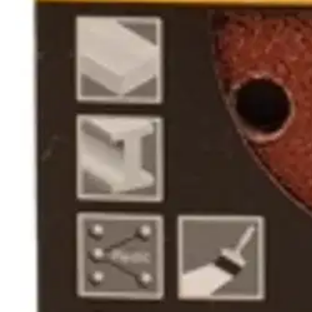
Tarkista myymäläsaatavuus
Tuotekuvaus
Tarrakiinnitteinen, 8 reikäinen hiomapyörö puun, metallien ja tasoit
Ominaisuudet