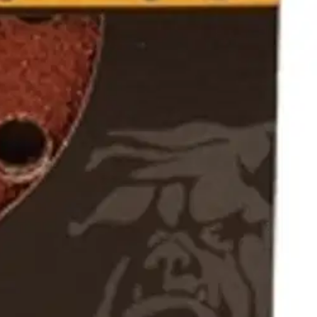
uu hiomakoneelle, jossa on pölynpoisto esim. Bosch Pex.