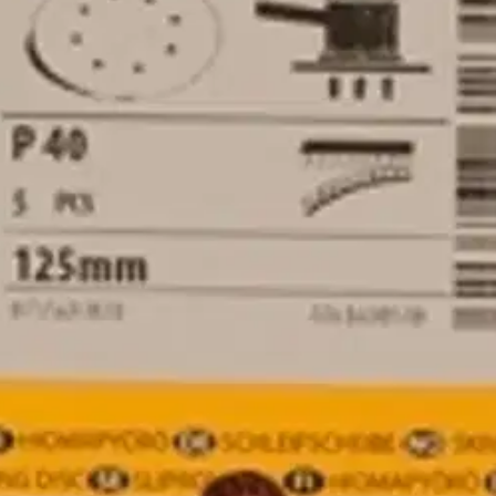
 5kpl
stin pakettiautomaattiin tai palvelupisteesee