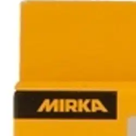
Karusellin nuolipainikkeet
Seuraava
Karusellin pikakuvakkeet
Mirka