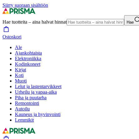
Siirry suoraan sisältöön
Hae tuotteita – aina halvat hinnat
Hae
Ostoskori
Ale
Ajankohtaista
Elektroniikka
Kodinkoneet
Kirjat
Koti
Muoti
Lelut ja lastentarvikkeet
Urheilu ja vapaa-aika
Piha ja puutarha
Remontointi
Autoilu
Kauneus ja hyvinvointi
Lemmikit