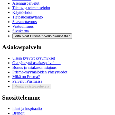
Asennuspalvelut
Tilaus- ja toimitusehdot
Käyttöehdot
Tietosuojakäytäntö
Saavutettavuus
Vastuullisuus
Sivukartta
Mitä pidät Prisma.fi-verkkokaupasta?
Asiakaspalvelu
Usein kysytyt kysymykset
Ota yhteyttä asiakaspalveluun
Bonus ja asiakasomistajuus
Prisma-myymälöiden yhteystiedot
Mikä on Prisma?
Palvelut Prismassa
Muuta evästeasetuksia
Suosittelemme
Ideat ja inspiraatio
Brändit