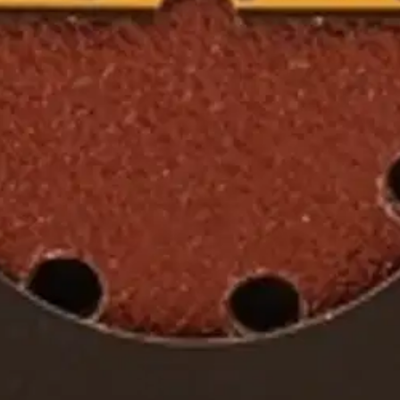
teiden hiontaan. Karkeus K240. Pakkaus sisältää 5 hiomapyöröä. Sovelt