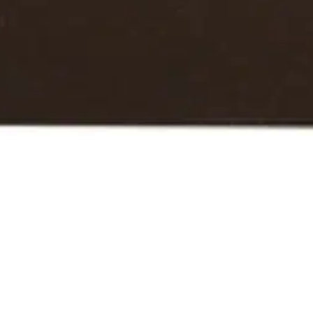
oisi muuten parantaa, anna palautetta.