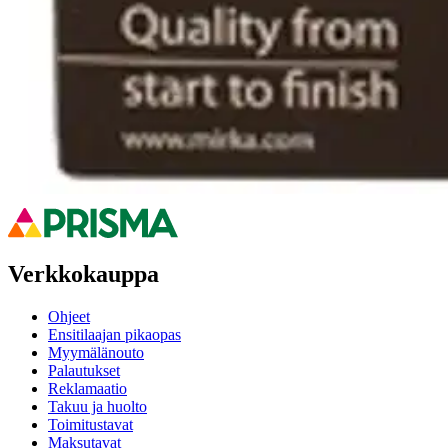
Oletko tyytyväinen tuotetietoihin?
Ovatko tuotetiedot riittävät? Jos tuotetiedoissa on puutteita tai niitä v
Anna palautetta
,
Avautuu uuteen välilehteen
Ilmainen palautus 30 päivää.*
Nouto myymälästä ilman toimituskuluja.
Asiakasomistajalle Bonusta jopa 5 %.*
Verkkokauppa
Ohjeet
Ensitilaajan pikaopas
Myymälänouto
Palautukset
Reklamaatio
Takuu ja huolto
Toimitustavat
Maksutavat