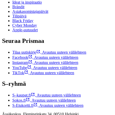
Ideat ja inspiraatio
Brändit
Asiakasomistajapäivät
Tilipäivä
Black Friday
Cyber Monday
Apple-uutuudet
Seuraa Prismaa
Tilaa uutiskirje
,
Avautuu uuteen välilehteen
Facebook
,
Avautuu uuteen välilehteen
Instagram
,
Avautuu uuteen välilehteen
YouTube
,
Avautuu uuteen välilehteen
TikTok
,
Avautuu uuteen välilehteen
S–ryhmä
S–kaupat.fi
,
Avautuu uuteen välilehteen
Sokos.fi
,
Avautuu uuteen välilehteen
S-Etukortti.fi
,
Avautuu uuteen välilehteen
Ässäkeskus, Fleminginkatu 34, 00510 Helsinki