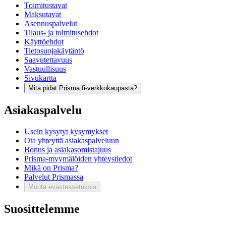
Toimitustavat
Maksutavat
Asennuspalvelut
Tilaus- ja toimitusehdot
Käyttöehdot
Tietosuojakäytäntö
Saavutettavuus
Vastuullisuus
Sivukartta
Mitä pidät Prisma.fi-verkkokaupasta?
Asiakaspalvelu
Usein kysytyt kysymykset
Ota yhteyttä asiakaspalveluun
Bonus ja asiakasomistajuus
Prisma-myymälöiden yhteystiedot
Mikä on Prisma?
Palvelut Prismassa
Muuta evästeasetuksia
Suosittelemme