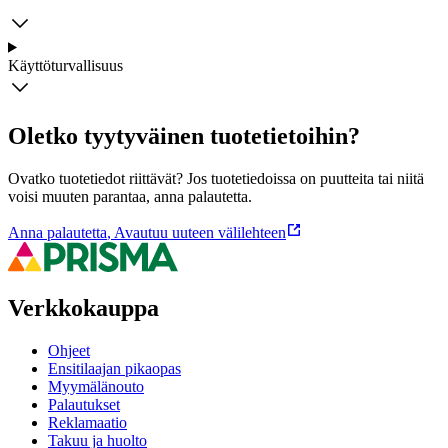
Käyttöturvallisuus
Oletko tyytyväinen tuotetietoihin?
Ovatko tuotetiedot riittävät? Jos tuotetiedoissa on puutteita tai niitä
voisi muuten parantaa, anna palautetta.
Anna palautetta
,
Avautuu uuteen välilehteen
Verkkokauppa
Ohjeet
Ensitilaajan pikaopas
Myymälänouto
Palautukset
Reklamaatio
Takuu ja huolto