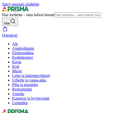
Siirry suoraan sisältöön
Hae tuotteita – aina halvat hinnat
Hae
Ostoskori
Ale
Ajankohtaista
Elektroniikka
Kodinkoneet
Kirjat
Koti
Muoti
Lelut ja lastentarvikkeet
Urheilu ja vapaa-aika
Piha ja puutarha
Remontointi
Autoilu
Kauneus ja hyvinvointi
Lemmikit