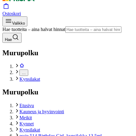
Ostoskori
Valikko
Hae tuotteita – aina halvat hinnat
Hae
Murupolku
…
Kynsilakat
Murupolku
Etusivu
Kauneus ja hyvinvointi
Meikit
Kynnet
Kynsilakat
essie 514 Birthday Girl -kynsilakka 13,5ml