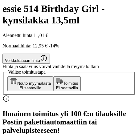
essie 514 Birthday Girl -
kynsilakka 13,5ml
Alennettu hinta
11,01 €
Normaalihinta:
12,95 €
-14%
Verkkokaupan hinta
Hinta ja saatavuus voivat vaihdella myymälöittäin
Valitse toimitustapa
Nouto myymälästä
Toimitus
Ei saatavilla
Ei saatavilla
Ilmainen toimitus yli 100 €:n tilauksille
Postin pakettiautomaattiin tai
palvelupisteeseen!