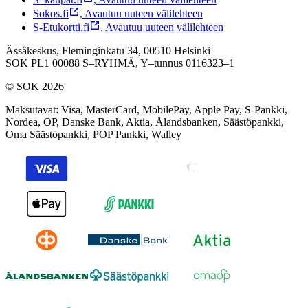
Sokos.fi
,
Avautuu uuteen välilehteen
S-Etukortti.fi
,
Avautuu uuteen välilehteen
Ässäkeskus, Fleminginkatu 34, 00510 Helsinki
SOK PL1 00088 S–RYHMÄ,
Y–tunnus 0116323–1
© SOK 2026
Maksutavat
:
Visa, MasterCard, MobilePay, Apple Pay, S-Pankki,
Nordea, OP, Danske Bank, Aktia, Ålandsbanken, Säästöpankki,
Oma Säästöpankki, POP Pankki, Walley