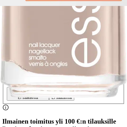
essie
essie 121 Topless & Barefoot -
kynsilakka 13,5ml
Alennettu hinta
11,01 €
Normaalihinta:
12,95 €
-14%
Verkkokaupan hinta
Hinta ja saatavuus voivat vaihdella myymälöittäin
Valitse toimitustapa
Nouto myymälästä
Toimitus
Ei saatavilla
Ei saatavilla
Ilmainen toimitus yli 100 €:n tilauksille