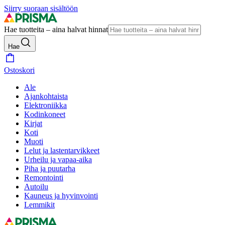
Siirry suoraan sisältöön
Hae tuotteita – aina halvat hinnat
Hae
Ostoskori
Ale
Ajankohtaista
Elektroniikka
Kodinkoneet
Kirjat
Koti
Muoti
Lelut ja lastentarvikkeet
Urheilu ja vapaa-aika
Piha ja puutarha
Remontointi
Autoilu
Kauneus ja hyvinvointi
Lemmikit