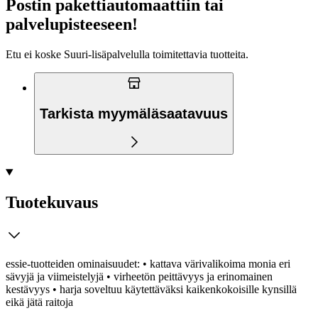
Postin pakettiautomaattiin tai
palvelupisteeseen!
Etu ei koske Suuri‑lisäpalvelulla toimitettavia tuotteita.
Tarkista myymäläsaatavuus
Tuotekuvaus
essie-tuotteiden ominaisuudet: • kattava värivalikoima monia eri
sävyjä ja viimeistelyjä • virheetön peittävyys ja erinomainen
kestävyys • harja soveltuu käytettäväksi kaikenkokoisille kynsillä
eikä jätä raitoja