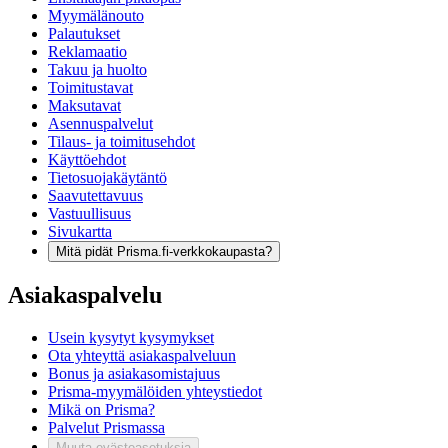
Myymälänouto
Palautukset
Reklamaatio
Takuu ja huolto
Toimitustavat
Maksutavat
Asennuspalvelut
Tilaus- ja toimitusehdot
Käyttöehdot
Tietosuojakäytäntö
Saavutettavuus
Vastuullisuus
Sivukartta
Mitä pidät Prisma.fi-verkkokaupasta?
Asiakaspalvelu
Usein kysytyt kysymykset
Ota yhteyttä asiakaspalveluun
Bonus ja asiakasomistajuus
Prisma-myymälöiden yhteystiedot
Mikä on Prisma?
Palvelut Prismassa
Muuta evästeasetuksia