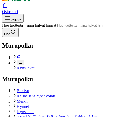
Ostoskori
Valikko
Hae tuotteita – aina halvat hinnat
Hae
Murupolku
…
Kynsilakat
Murupolku
Etusivu
Kauneus ja hyvinvointi
Meikit
Kynnet
Kynsilakat
essie 121 Topless & Barefoot -kynsilakka 13,5ml