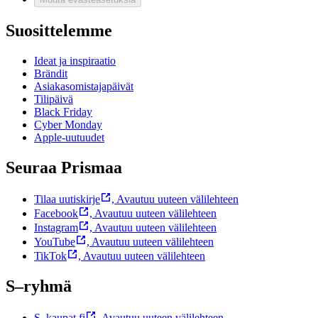
Suosittelemme
Ideat ja inspiraatio
Brändit
Asiakasomistajapäivät
Tilipäivä
Black Friday
Cyber Monday
Apple-uutuudet
Seuraa Prismaa
Tilaa uutiskirje
,
Avautuu uuteen välilehteen
Facebook
,
Avautuu uuteen välilehteen
Instagram
,
Avautuu uuteen välilehteen
YouTube
,
Avautuu uuteen välilehteen
TikTok
,
Avautuu uuteen välilehteen
S–ryhmä
S–kaupat.fi
,
Avautuu uuteen välilehteen