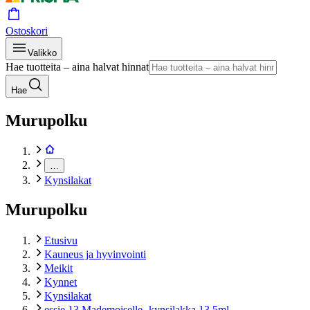
Ostoskori
Valikko
Hae tuotteita – aina halvat hinnat
Hae
Murupolku
…
Kynsilakat
Murupolku
Etusivu
Kauneus ja hyvinvointi
Meikit
Kynnet
Kynsilakat
essie 13 Mademoiselle -kynsilakka 13,5ml