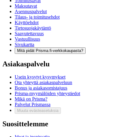
Toimitustavat
Maksutavat
Asennuspalvelut
Tilaus- ja toimitusehdot
Käyttöehdot
Tietosuojakäytäntö
Saavutettavuus
Vastuullisuus
Sivukartta
Mitä pidät Prisma.fi-verkkokaupasta?
Asiakaspalvelu
Usein kysytyt kysymykset
Ota yhteyttä asiakaspalveluun
Bonus ja asiakasomistajuus
Prisma-myymälöiden yhteystiedot
Mikä on Prisma?
Palvelut Prismassa
Muuta evästeasetuksia
Suosittelemme
Ideat ja inspiraatio