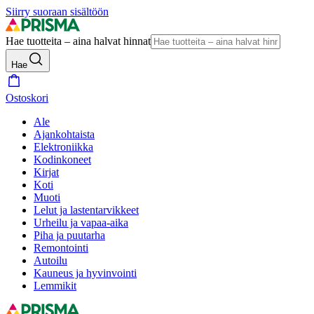
Siirry suoraan sisältöön
Hae tuotteita – aina halvat hinnat
Hae
Ostoskori
Ale
Ajankohtaista
Elektroniikka
Kodinkoneet
Kirjat
Koti
Muoti
Lelut ja lastentarvikkeet
Urheilu ja vapaa-aika
Piha ja puutarha
Remontointi
Autoilu
Kauneus ja hyvinvointi
Lemmikit