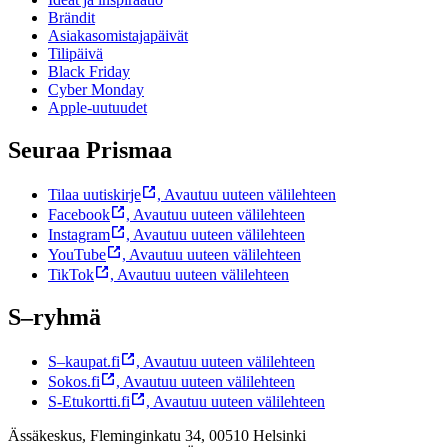
Brändit
Asiakasomistajapäivät
Tilipäivä
Black Friday
Cyber Monday
Apple-uutuudet
Seuraa Prismaa
Tilaa uutiskirje
,
Avautuu uuteen välilehteen
Facebook
,
Avautuu uuteen välilehteen
Instagram
,
Avautuu uuteen välilehteen
YouTube
,
Avautuu uuteen välilehteen
TikTok
,
Avautuu uuteen välilehteen
S–ryhmä
S–kaupat.fi
,
Avautuu uuteen välilehteen
Sokos.fi
,
Avautuu uuteen välilehteen
S-Etukortti.fi
,
Avautuu uuteen välilehteen
Ässäkeskus, Fleminginkatu 34, 00510 Helsinki