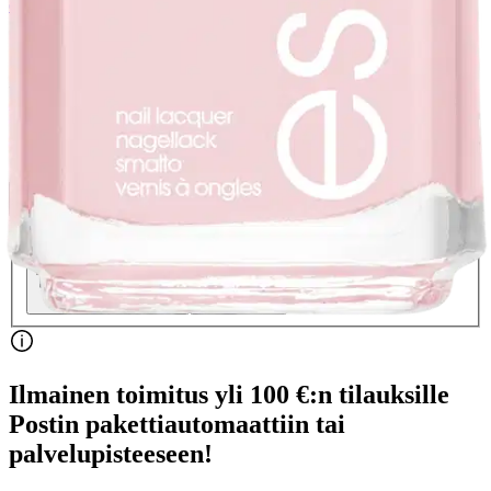
essie
essie 13 Mademoiselle -
kynsilakka 13,5ml
12,95 €
Verkkokaupan hinta
Hinta ja saatavuus voivat vaihdella myymälöittäin
Valitse toimitustapa
Nouto myymälästä
Toimitus
Ei saatavilla
Ei saatavilla
Ilmainen toimitus yli 100 €:n tilauksille
Postin pakettiautomaattiin tai
palvelupisteeseen!