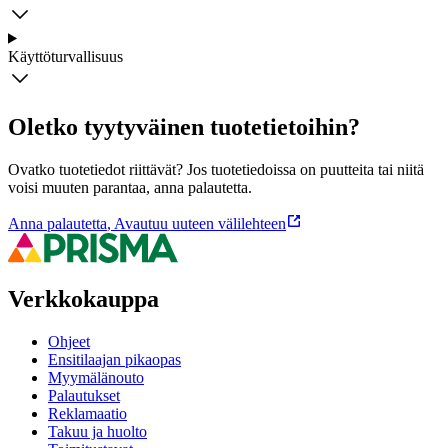
Käyttöturvallisuus
Oletko tyytyväinen tuotetietoihin?
Ovatko tuotetiedot riittävät? Jos tuotetiedoissa on puutteita tai niitä
voisi muuten parantaa, anna palautetta.
Anna palautetta
,
Avautuu uuteen välilehteen
Verkkokauppa
Ohjeet
Ensitilaajan pikaopas
Myymälänouto
Palautukset
Reklamaatio
Takuu ja huolto