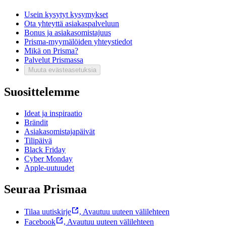
Usein kysytyt kysymykset
Ota yhteyttä asiakaspalveluun
Bonus ja asiakasomistajuus
Prisma-myymälöiden yhteystiedot
Mikä on Prisma?
Palvelut Prismassa
Muuta evästeasetuksia
Suosittelemme
Ideat ja inspiraatio
Brändit
Asiakasomistajapäivät
Tilipäivä
Black Friday
Cyber Monday
Apple-uutuudet
Seuraa Prismaa
Tilaa uutiskirje
,
Avautuu uuteen välilehteen
Facebook
,
Avautuu uuteen välilehteen