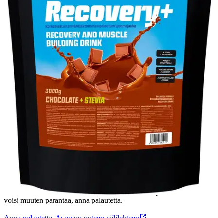
Recovery+ on erittäin tehokas palautumisjuoma. Tuote sopii hyvin
kaikille urheilua ja kuntoilua harrastaville.
Ominaisuudet
Ravintosisältö
Oletko tyytyväinen tuotetietoihin?
Ovatko tuotetiedot riittävät? Jos tuotetiedoissa on puutteita tai niitä
voisi muuten parantaa, anna palautetta.
Anna palautetta
,
Avautuu uuteen välilehteen