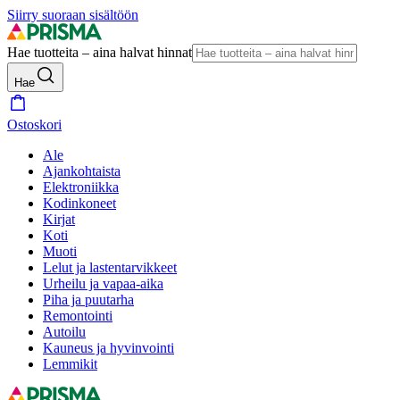
Siirry suoraan sisältöön
Hae tuotteita – aina halvat hinnat
Hae
Ostoskori
Ale
Ajankohtaista
Elektroniikka
Kodinkoneet
Kirjat
Koti
Muoti
Lelut ja lastentarvikkeet
Urheilu ja vapaa-aika
Piha ja puutarha
Remontointi
Autoilu
Kauneus ja hyvinvointi
Lemmikit