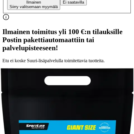
Ilmainen
Ei saatavilla
Siirry valitsemaan myymälä
Ilmainen toimitus yli 100 €:n tilauksille
Postin pakettiautomaattiin tai
palvelupisteeseen!
Etu ei koske Suuri‑lisäpalvelulla toimitettavia tuotteita.
Tarkista myymäläsaatavuus
Tuotekuvaus