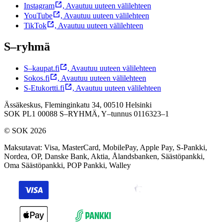
Instagram
,
Avautuu uuteen välilehteen
YouTube
,
Avautuu uuteen välilehteen
TikTok
,
Avautuu uuteen välilehteen
S–ryhmä
S–kaupat.fi
,
Avautuu uuteen välilehteen
Sokos.fi
,
Avautuu uuteen välilehteen
S-Etukortti.fi
,
Avautuu uuteen välilehteen
Ässäkeskus, Fleminginkatu 34, 00510 Helsinki
SOK PL1 00088 S–RYHMÄ,
Y–tunnus 0116323–1
© SOK 2026
Maksutavat
:
Visa, MasterCard, MobilePay, Apple Pay, S-Pankki,
Nordea, OP, Danske Bank, Aktia, Ålandsbanken, Säästöpankki,
Oma Säästöpankki, POP Pankki, Walley