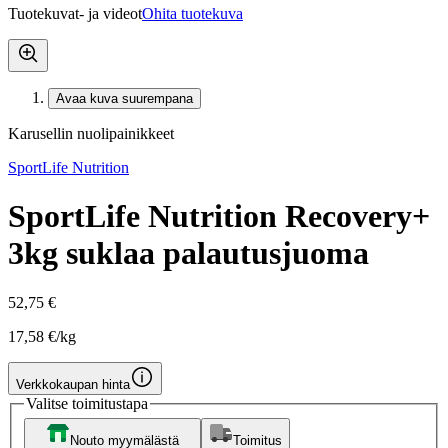
Tuotekuvat- ja videot
Ohita tuotekuva
Avaa kuva suurempana
Karusellin nuolipainikkeet
SportLife Nutrition
SportLife Nutrition Recovery+
3kg suklaa palautusjuoma
52,75 €
17,58 €/kg
Verkkokaupan hinta
Valitse toimitustapa
Nouto myymälästä
Toimitus