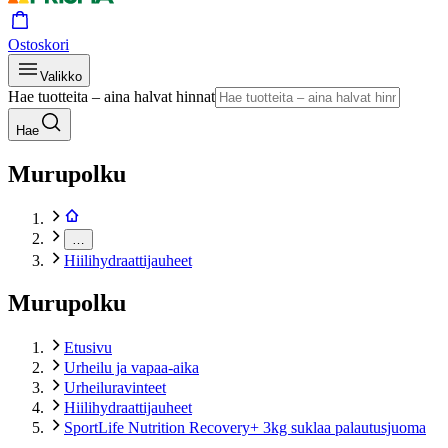
Ostoskori
Valikko
Hae tuotteita – aina halvat hinnat
Hae
Murupolku
…
Hiilihydraattijauheet
Murupolku
Etusivu
Urheilu ja vapaa-aika
Urheiluravinteet
Hiilihydraattijauheet
SportLife Nutrition Recovery+ 3kg suklaa palautusjuoma