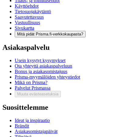
Tilaus- ja toimitusehdot
Käyttöehdot
Tietosuojakäytäntö
Saavutettavuus
Vastuullisuus
Sivukartta
Mitä pidät Prisma.fi-verkkokaupasta?
Asiakaspalvelu
Usein kysytyt kysymykset
Ota yhteyttä asiakaspalveluun
Bonus ja asiakasomistajuus
Prisma-myymälöiden yhteystiedot
Mikä on Prisma?
Palvelut Prismassa
Muuta evästeasetuksia
Suosittelemme
Ideat ja inspiraatio
Brändit
Asiakasomistajapäivät
Tilipäivä