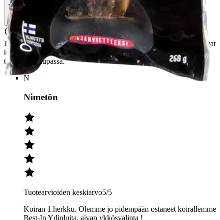
Tuotearvioiden keskiarvo
5
/5
(1)
arvio
Julkaisemme tuotearvioita vain varmistetuista ostoksista. Niitä voivat
kirjoittaa asiakkaat, jotka ovat käyttäneet S-Etukorttia myymälässä
tai verkkokaupassa.
N
Nimetön
Tuotearvioiden keskiarvo
5
/5
Koiran 1.herkku. Olemme jo pidempään ostaneet koirallemme
Best-In Ydinluita, aivan ykkösvalinta !