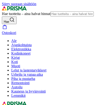
Siirry suoraan sisältöön
Hae tuotteita – aina halvat hinnat
Hae
Ostoskori
Ale
Ajankohtaista
Elektroniikka
Kodinkoneet
Kirjat
Koti
Muoti
Lelut ja lastentarvikkeet
Urheilu ja vapaa-aika
Piha ja puutarha
Remontointi
Autoilu
Kauneus ja hyvinvointi
Lemmikit