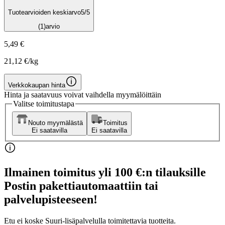
Tuotearvioiden keskiarvo
5
/5
(1)
arvio
5,49 €
21,12 €/kg
Verkkokaupan hinta
Hinta ja saatavuus voivat vaihdella myymälöittäin
Valitse toimitustapa
Nouto myymälästä
Toimitus
Ei saatavilla
Ei saatavilla
Ilmainen toimitus yli 100 €:n tilauksille
Postin pakettiautomaattiin tai
palvelupisteeseen!
Etu ei koske Suuri‑lisäpalvelulla toimitettavia tuotteita.