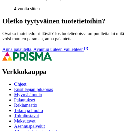
4 vuotta sitten
Oletko tyytyväinen tuotetietoihin?
Ovatko tuotetiedot riittävät? Jos tuotetiedoissa on puutteita tai niitä
voisi muuten parantaa, anna palautetta.
Anna palautetta
,
Avautuu uuteen välilehteen
Verkkokauppa
Ohjeet
Ensitilaajan pikaopas
Myymälänouto
Palautukset
Reklamaatio
Takuu ja huolto
Toimitustavat
Maksutavat
Asennuspalvelut