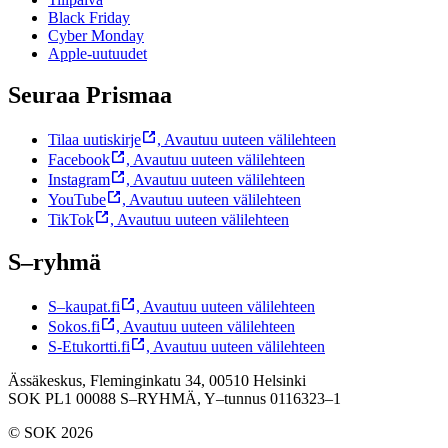
Black Friday
Cyber Monday
Apple-uutuudet
Seuraa Prismaa
Tilaa uutiskirje
,
Avautuu uuteen välilehteen
Facebook
,
Avautuu uuteen välilehteen
Instagram
,
Avautuu uuteen välilehteen
YouTube
,
Avautuu uuteen välilehteen
TikTok
,
Avautuu uuteen välilehteen
S–ryhmä
S–kaupat.fi
,
Avautuu uuteen välilehteen
Sokos.fi
,
Avautuu uuteen välilehteen
S-Etukortti.fi
,
Avautuu uuteen välilehteen
Ässäkeskus, Fleminginkatu 34, 00510 Helsinki
SOK PL1 00088 S–RYHMÄ,
Y–tunnus 0116323–1
© SOK 2026