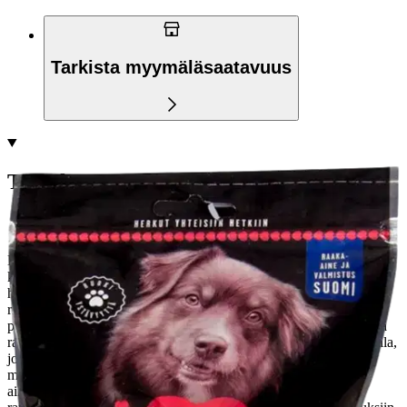
Tarkista myymäläsaatavuus
Tuotekuvaus
Korkealaatuinen ja taatusti suomalainen Best-In Ydinluu on luiden
klassikko. Perinteinen putkiluu on ronskia luuta, jonka sisällä on
herkullista luuydintä. Ydinluu tarjoaa ajanvietettä pitkäksi aikaa
riippumatta koiran koosta. Luiden syöminen on koiralle mielekästä
puuhaa ja pureskelusta on hyötyä hampaille, suun terveydelle sekä
raikkaalle hengitykselle. Best-In Ydinluu on suomalainen makupala,
joka on valmistettu 100% suomalaisesta naudasta.
Best-In –
makupalojen herkullisuus piilee puhtaissa, suomalaisissa raaka-
aineissa ja hellävaraisessa kypsennyksessä. Herkut paahdetaan