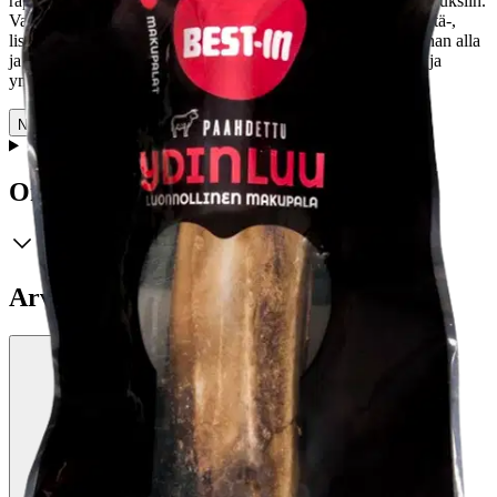
rapeaksi uunissa ja pakataan tämän jälkeen ilmatiiviisin pakkauksiin.
Valmistusmenetelmä takaa tuotteen säilyvyyden – eikä säilöntä-,
lisä- tai väriaineita tarvita. Toimimme Ruokaviraston valvonnan alla
ja tuotteiden sekä toiminnan laadun takeena meillä on laatu- ja
ympäristösertifikaatit.
Näytä lisää
tuotekuvausta
Ominaisuudet
Arviot