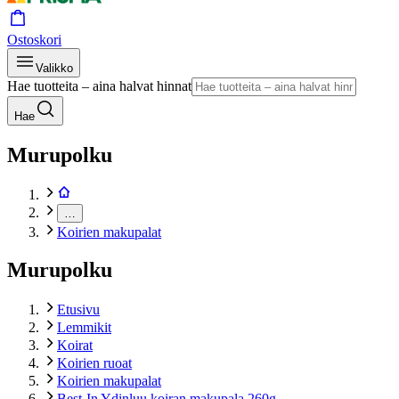
Ostoskori
Valikko
Hae tuotteita – aina halvat hinnat
Hae
Murupolku
…
Koirien makupalat
Murupolku
Etusivu
Lemmikit
Koirat
Koirien ruoat
Koirien makupalat
Best-In Ydinluu koiran makupala 260g