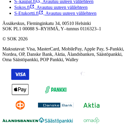
S–kaupat.fi
,
Avautuu uuteen välilehteen
Sokos.fi
,
Avautuu uuteen välilehteen
S-Etukortti.fi
,
Avautuu uuteen välilehteen
Ässäkeskus, Fleminginkatu 34, 00510 Helsinki
SOK PL1 00088 S–RYHMÄ,
Y–tunnus 0116323–1
© SOK 2026
Maksutavat
:
Visa, MasterCard, MobilePay, Apple Pay, S-Pankki,
Nordea, OP, Danske Bank, Aktia, Ålandsbanken, Säästöpankki,
Oma Säästöpankki, POP Pankki, Walley