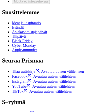
Muuta evästeasetuksia
Suosittelemme
Ideat ja inspiraatio
Brändit
Asiakasomistajapäivät
Tilipäivä
Black Friday
Cyber Monday
Apple-uutuudet
Seuraa Prismaa
Tilaa uutiskirje
,
Avautuu uuteen välilehteen
Facebook
,
Avautuu uuteen välilehteen
Instagram
,
Avautuu uuteen välilehteen
YouTube
,
Avautuu uuteen välilehteen
TikTok
,
Avautuu uuteen välilehteen
S–ryhmä