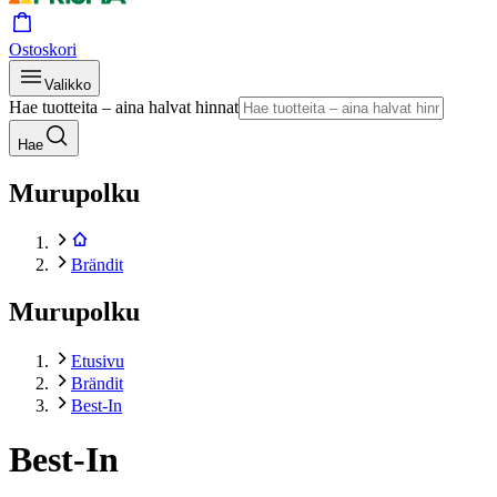
Ostoskori
Valikko
Hae tuotteita – aina halvat hinnat
Hae
Murupolku
Brändit
Murupolku
Etusivu
Brändit
Best-In
Best-In