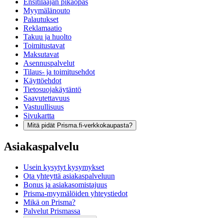
Ensitilaajan pikaopas
Myymälänouto
Palautukset
Reklamaatio
Takuu ja huolto
Toimitustavat
Maksutavat
Asennuspalvelut
Tilaus- ja toimitusehdot
Käyttöehdot
Tietosuojakäytäntö
Saavutettavuus
Vastuullisuus
Sivukartta
Mitä pidät Prisma.fi-verkkokaupasta?
Asiakaspalvelu
Usein kysytyt kysymykset
Ota yhteyttä asiakaspalveluun
Bonus ja asiakasomistajuus
Prisma-myymälöiden yhteystiedot
Mikä on Prisma?
Palvelut Prismassa