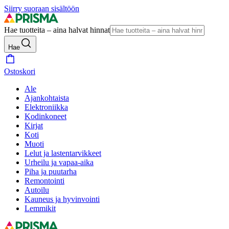
Siirry suoraan sisältöön
Hae tuotteita – aina halvat hinnat
Hae
Ostoskori
Ale
Ajankohtaista
Elektroniikka
Kodinkoneet
Kirjat
Koti
Muoti
Lelut ja lastentarvikkeet
Urheilu ja vapaa-aika
Piha ja puutarha
Remontointi
Autoilu
Kauneus ja hyvinvointi
Lemmikit