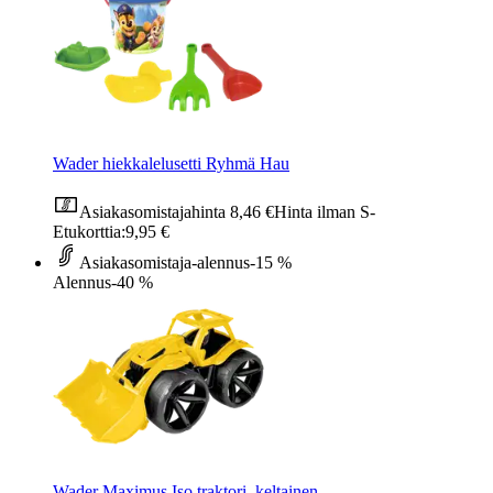
Wader hiekkalelusetti Ryhmä Hau
Asiakasomistajahinta
8,46 €
Hinta ilman S-
Etukorttia:
9,95 €
Asiakasomistaja-alennus
-15 %
Alennus
-40 %
Wader Maximus Iso traktori, keltainen