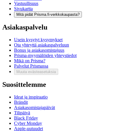
Vastuullisuus
Sivukartta
Mitä pidät Prisma.fi-verkkokaupasta?
Asiakaspalvelu
Usein kysytyt kysymykset
Ota yhteyttä asiakaspalveluun
Bonus ja asiakasomistajuus
Prisma-myymälöiden yhteystiedot
Mikä on Prisma?
Palvelut Prismassa
Muuta evästeasetuksia
Suosittelemme
Ideat ja inspiraatio
Brändit
Asiakasomistajapäivät
Tilipäivä
Black Friday
Cyber Monday
Apple-uutuudet