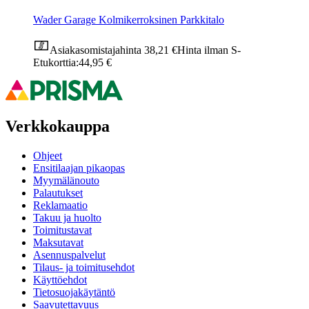
Wader Garage Kolmikerroksinen Parkkitalo
Asiakasomistajahinta
38,21 €
Hinta ilman S-
Etukorttia:
44,95 €
Verkkokauppa
Ohjeet
Ensitilaajan pikaopas
Myymälänouto
Palautukset
Reklamaatio
Takuu ja huolto
Toimitustavat
Maksutavat
Asennuspalvelut
Tilaus- ja toimitusehdot
Käyttöehdot
Tietosuojakäytäntö
Saavutettavuus