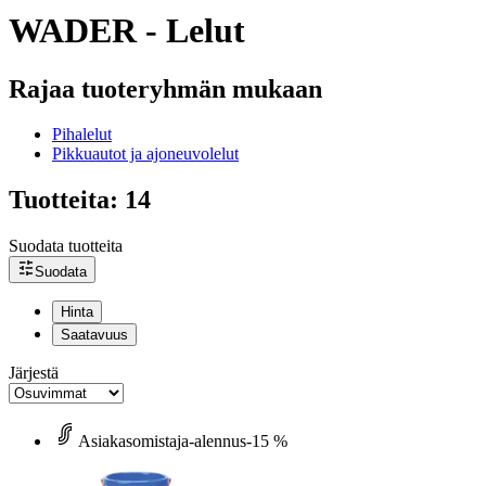
WADER - Lelut
Rajaa tuoteryhmän mukaan
Pihalelut
Pikkuautot ja ajoneuvolelut
Tuotteita: 14
Suodata tuotteita
Suodata
Hinta
Saatavuus
Järjestä
Asiakasomistaja-alennus
-15 %