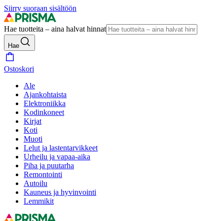
Siirry suoraan sisältöön
Hae tuotteita – aina halvat hinnat
Hae
Ostoskori
Ale
Ajankohtaista
Elektroniikka
Kodinkoneet
Kirjat
Koti
Muoti
Lelut ja lastentarvikkeet
Urheilu ja vapaa-aika
Piha ja puutarha
Remontointi
Autoilu
Kauneus ja hyvinvointi
Lemmikit