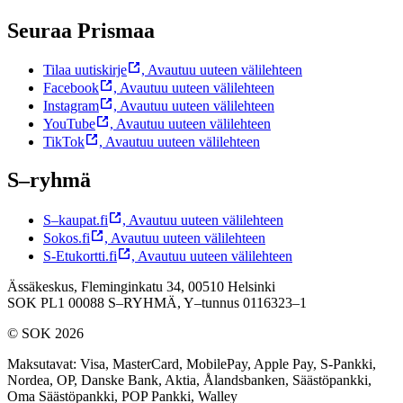
Seuraa Prismaa
Tilaa uutiskirje
,
Avautuu uuteen välilehteen
Facebook
,
Avautuu uuteen välilehteen
Instagram
,
Avautuu uuteen välilehteen
YouTube
,
Avautuu uuteen välilehteen
TikTok
,
Avautuu uuteen välilehteen
S–ryhmä
S–kaupat.fi
,
Avautuu uuteen välilehteen
Sokos.fi
,
Avautuu uuteen välilehteen
S-Etukortti.fi
,
Avautuu uuteen välilehteen
Ässäkeskus, Fleminginkatu 34, 00510 Helsinki
SOK PL1 00088 S–RYHMÄ,
Y–tunnus 0116323–1
© SOK 2026
Maksutavat
:
Visa, MasterCard, MobilePay, Apple Pay, S-Pankki,
Nordea, OP, Danske Bank, Aktia, Ålandsbanken, Säästöpankki,
Oma Säästöpankki, POP Pankki, Walley