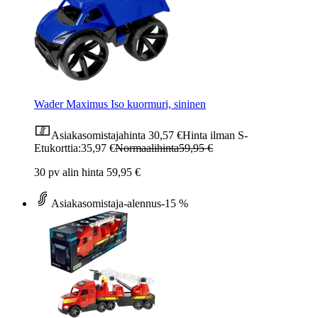
Wader Maximus Iso kuormuri, sininen
Asiakasomistajahinta
30,57 €
Hinta ilman S-
Etukorttia:
35,97 €
Normaalihinta
59,95 €
30 pv alin hinta 59,95 €
Asiakasomistaja-alennus
-15 %