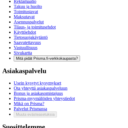
Reklamaatio
Takuu ja huolto
Toimitustavat
Maksutavat
Asennuspalvelut
Tilaus- ja toimitusehdot
Käyttöehdot
Tietosuojakäytäntö
Saavutettavuus
Vastuullisuus
Sivukartta
Mitä pidät Prisma.fi-verkkokaupasta?
Asiakaspalvelu
Usein kysytyt kysymykset
Ota yhteyttä asiakaspalveluun
Bonus ja asiakasomistajuus
Prisma-myymälöiden yhteystiedot
Mikä on Prisma?
Palvelut Prismassa
Muuta evästeasetuksia
Suosittelemme