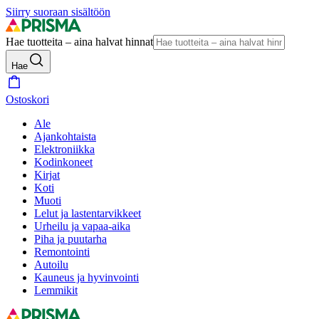
Siirry suoraan sisältöön
Hae tuotteita – aina halvat hinnat
Hae
Ostoskori
Ale
Ajankohtaista
Elektroniikka
Kodinkoneet
Kirjat
Koti
Muoti
Lelut ja lastentarvikkeet
Urheilu ja vapaa-aika
Piha ja puutarha
Remontointi
Autoilu
Kauneus ja hyvinvointi
Lemmikit