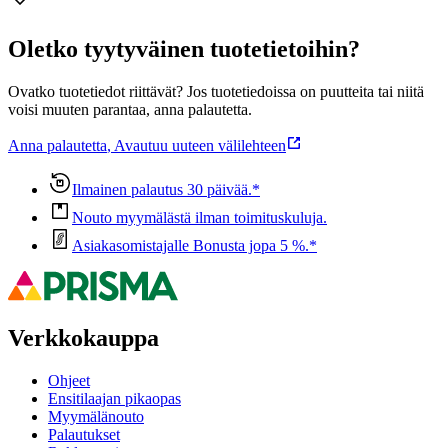
Oletko tyytyväinen tuotetietoihin?
Ovatko tuotetiedot riittävät? Jos tuotetiedoissa on puutteita tai niitä
voisi muuten parantaa, anna palautetta.
Anna palautetta
,
Avautuu uuteen välilehteen
Ilmainen palautus 30 päivää.*
Nouto myymälästä ilman toimituskuluja.
Asiakasomistajalle Bonusta jopa 5 %.*
Verkkokauppa
Ohjeet
Ensitilaajan pikaopas
Myymälänouto
Palautukset