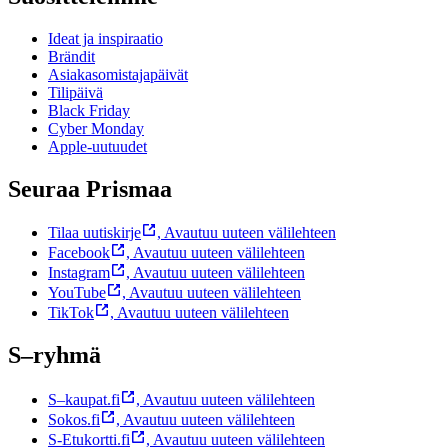
Ideat ja inspiraatio
Brändit
Asiakasomistajapäivät
Tilipäivä
Black Friday
Cyber Monday
Apple-uutuudet
Seuraa Prismaa
Tilaa uutiskirje
,
Avautuu uuteen välilehteen
Facebook
,
Avautuu uuteen välilehteen
Instagram
,
Avautuu uuteen välilehteen
YouTube
,
Avautuu uuteen välilehteen
TikTok
,
Avautuu uuteen välilehteen
S–ryhmä
S–kaupat.fi
,
Avautuu uuteen välilehteen
Sokos.fi
,
Avautuu uuteen välilehteen
S-Etukortti.fi
,
Avautuu uuteen välilehteen