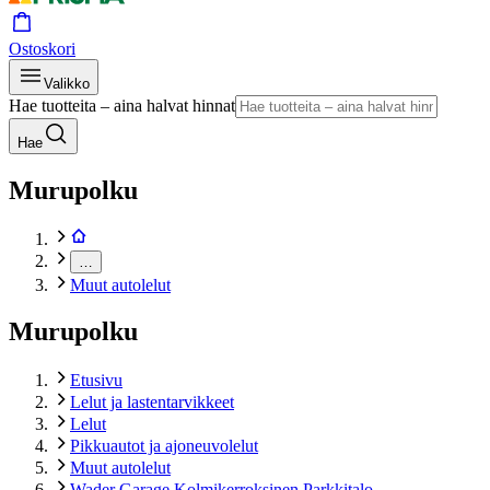
Ostoskori
Valikko
Hae tuotteita – aina halvat hinnat
Hae
Murupolku
…
Muut autolelut
Murupolku
Etusivu
Lelut ja lastentarvikkeet
Lelut
Pikkuautot ja ajoneuvolelut
Muut autolelut
Wader Garage Kolmikerroksinen Parkkitalo