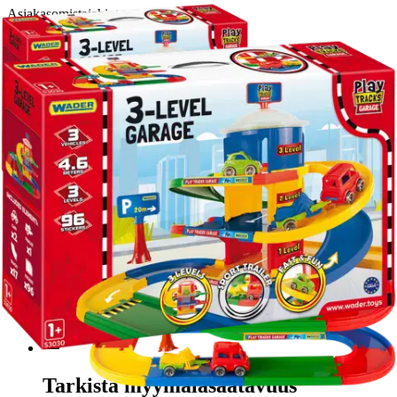
Asiakasomistajahinta
Hinta ilman S-Etukorttia:
44,95 €
Verkkokaupan hinta
Valitse toimitustapa
Nouto myymälästä
Toimitus
Ei saatavilla
Kotiin tai noutopisteeseen
Alk. 0 €
Ilmainen toimitus yli 100 €:n tilauksille
Postin pakettiautomaattiin tai
palvelupisteeseen!
Etu ei koske Suuri‑lisäpalvelulla toimitettavia tuotteita.
Tarkista myymäläsaatavuus