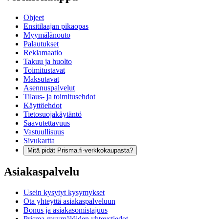
Ohjeet
Ensitilaajan pikaopas
Myymälänouto
Palautukset
Reklamaatio
Takuu ja huolto
Toimitustavat
Maksutavat
Asennuspalvelut
Tilaus- ja toimitusehdot
Käyttöehdot
Tietosuojakäytäntö
Saavutettavuus
Vastuullisuus
Sivukartta
Mitä pidät Prisma.fi-verkkokaupasta?
Asiakaspalvelu
Usein kysytyt kysymykset
Ota yhteyttä asiakaspalveluun
Bonus ja asiakasomistajuus
Prisma-myymälöiden yhteystiedot