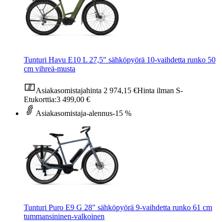
Tunturi Havu E10 L 27,5" sähköpyörä 10-vaihdetta runko 50
cm vihreä-musta
Asiakasomistajahinta
2 974,15 €
Hinta ilman S-
Etukorttia:
3 499,00 €
Asiakasomistaja-alennus
-15 %
Tunturi Puro E9 G 28" sähköpyörä 9-vaihdetta runko 61 cm
tummansininen-valkoinen