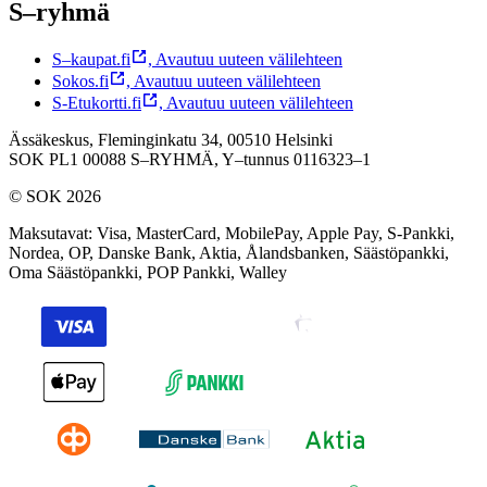
S–ryhmä
S–kaupat.fi
,
Avautuu uuteen välilehteen
Sokos.fi
,
Avautuu uuteen välilehteen
S-Etukortti.fi
,
Avautuu uuteen välilehteen
Ässäkeskus, Fleminginkatu 34, 00510 Helsinki
SOK PL1 00088 S–RYHMÄ,
Y–tunnus 0116323–1
© SOK 2026
Maksutavat
:
Visa, MasterCard, MobilePay, Apple Pay, S-Pankki,
Nordea, OP, Danske Bank, Aktia, Ålandsbanken, Säästöpankki,
Oma Säästöpankki, POP Pankki, Walley