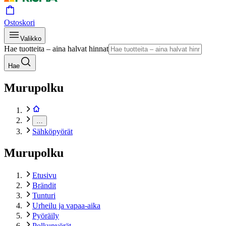
Ostoskori
Valikko
Hae tuotteita – aina halvat hinnat
Hae
Murupolku
…
Sähköpyörät
Murupolku
Etusivu
Brändit
Tunturi
Urheilu ja vapaa-aika
Pyöräily
Polkupyörät