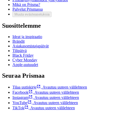
Mikä on Prisma?
Palvelut Prismassa
Muuta evästeasetuksia
Suosittelemme
Ideat ja inspiraatio
Brändit
Asiakasomistajapäivät
Tilipäivä
Black Friday
Cyber Monday
Apple-uutuudet
Seuraa Prismaa
Tilaa uutiskirje
,
Avautuu uuteen välilehteen
Facebook
,
Avautuu uuteen välilehteen
Instagram
,
Avautuu uuteen välilehteen
YouTube
,
Avautuu uuteen välilehteen
TikTok
,
Avautuu uuteen välilehteen