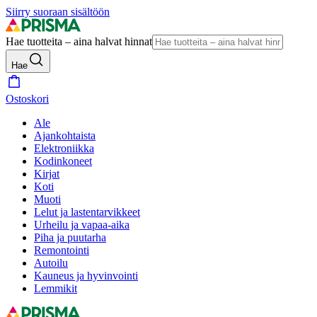
Siirry suoraan sisältöön
Hae tuotteita – aina halvat hinnat
Hae
Ostoskori
Ale
Ajankohtaista
Elektroniikka
Kodinkoneet
Kirjat
Koti
Muoti
Lelut ja lastentarvikkeet
Urheilu ja vapaa-aika
Piha ja puutarha
Remontointi
Autoilu
Kauneus ja hyvinvointi
Lemmikit