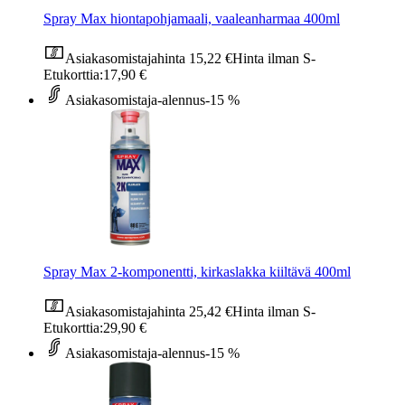
Spray Max hiontapohjamaali, vaaleanharmaa 400ml
Asiakasomistajahinta
15,22 €
Hinta ilman S-
Etukorttia:
17,90 €
Asiakasomistaja-alennus
-15 %
Spray Max 2-komponentti, kirkaslakka kiiltävä 400ml
Asiakasomistajahinta
25,42 €
Hinta ilman S-
Etukorttia:
29,90 €
Asiakasomistaja-alennus
-15 %