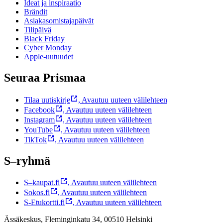
Ideat ja inspiraatio
Brändit
Asiakasomistajapäivät
Tilipäivä
Black Friday
Cyber Monday
Apple-uutuudet
Seuraa Prismaa
Tilaa uutiskirje
,
Avautuu uuteen välilehteen
Facebook
,
Avautuu uuteen välilehteen
Instagram
,
Avautuu uuteen välilehteen
YouTube
,
Avautuu uuteen välilehteen
TikTok
,
Avautuu uuteen välilehteen
S–ryhmä
S–kaupat.fi
,
Avautuu uuteen välilehteen
Sokos.fi
,
Avautuu uuteen välilehteen
S-Etukortti.fi
,
Avautuu uuteen välilehteen
Ässäkeskus, Fleminginkatu 34, 00510 Helsinki