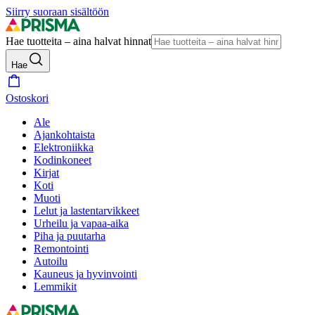
Siirry suoraan sisältöön
Hae tuotteita – aina halvat hinnat
Hae
Ostoskori
Ale
Ajankohtaista
Elektroniikka
Kodinkoneet
Kirjat
Koti
Muoti
Lelut ja lastentarvikkeet
Urheilu ja vapaa-aika
Piha ja puutarha
Remontointi
Autoilu
Kauneus ja hyvinvointi
Lemmikit