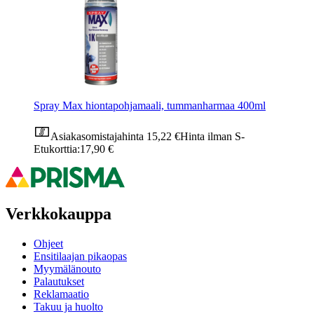
Spray Max hiontapohjamaali, tummanharmaa 400ml
Asiakasomistajahinta
15,22 €
Hinta ilman S-
Etukorttia:
17,90 €
Verkkokauppa
Ohjeet
Ensitilaajan pikaopas
Myymälänouto
Palautukset
Reklamaatio
Takuu ja huolto