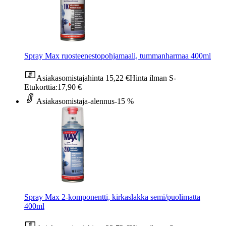
Spray Max ruosteenestopohjamaali, tummanharmaa 400ml
Asiakasomistajahinta
15,22 €
Hinta ilman S-
Etukorttia:
17,90 €
Asiakasomistaja-alennus
-15 %
Spray Max 2-komponentti, kirkaslakka semi/puolimatta
400ml