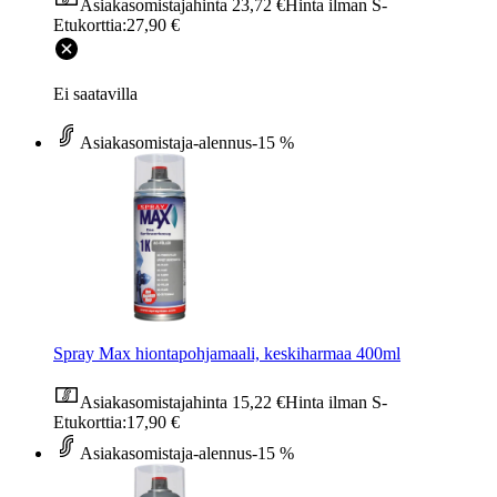
Asiakasomistajahinta
23,72 €
Hinta ilman S-
Etukorttia:
27,90 €
Ei saatavilla
Asiakasomistaja-alennus
-15 %
Spray Max hiontapohjamaali, keskiharmaa 400ml
Asiakasomistajahinta
15,22 €
Hinta ilman S-
Etukorttia:
17,90 €
Asiakasomistaja-alennus
-15 %