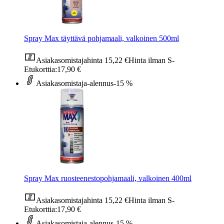
Spray Max täyttävä pohjamaali, valkoinen 500ml
Asiakasomistajahinta
15,22 €
Hinta ilman S-
Etukorttia:
17,90 €
Asiakasomistaja-alennus
-15 %
Spray Max ruosteenestopohjamaali, valkoinen 400ml
Asiakasomistajahinta
15,22 €
Hinta ilman S-
Etukorttia:
17,90 €
Asiakasomistaja-alennus
-15 %