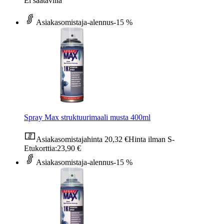
Ei saatavilla
Asiakasomistaja-alennus
-15 %
Spray Max struktuurimaali musta 400ml
Asiakasomistajahinta
20,32 €
Hinta ilman S-
Etukorttia:
23,90 €
Asiakasomistaja-alennus
-15 %