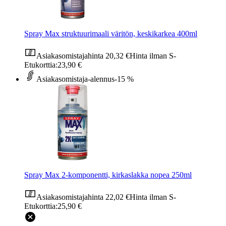
Spray Max struktuurimaali väritön, keskikarkea 400ml
Asiakasomistajahinta
20,32 €
Hinta ilman S-
Etukorttia:
23,90 €
Asiakasomistaja-alennus
-15 %
Spray Max 2-komponentti, kirkaslakka nopea 250ml
Asiakasomistajahinta
22,02 €
Hinta ilman S-
Etukorttia:
25,90 €