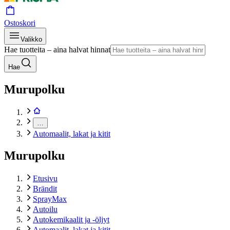
Ostoskori
Valikko
Hae tuotteita – aina halvat hinnat
Hae
Murupolku
…
Automaalit, lakat ja kitit
Murupolku
Etusivu
Brändit
SprayMax
Autoilu
Autokemikaalit ja -öljyt
Automaalit, lakat ja kitit