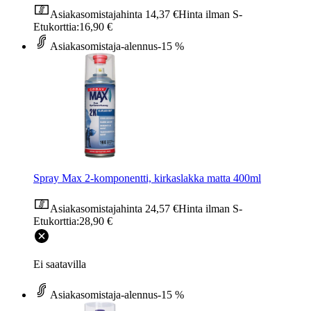
Asiakasomistajahinta
14,37 €
Hinta ilman S-
Etukorttia:
16,90 €
Asiakasomistaja-alennus
-15 %
Spray Max 2-komponentti, kirkaslakka matta 400ml
Asiakasomistajahinta
24,57 €
Hinta ilman S-
Etukorttia:
28,90 €
Ei saatavilla
Asiakasomistaja-alennus
-15 %