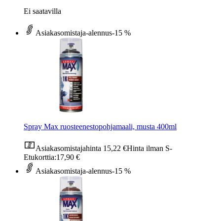
Ei saatavilla
Asiakasomistaja-alennus
-15 %
Spray Max ruosteenestopohjamaali, musta 400ml
Asiakasomistajahinta
15,22 €
Hinta ilman S-
Etukorttia:
17,90 €
Asiakasomistaja-alennus
-15 %