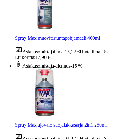
Spray Max muovitartuntapohjamaali 400ml
Asiakasomistajahinta
15,22 €
Hinta ilman S-
Etukorttia:
17,90 €
Asiakasomistaja-alennus
-15 %
Spray Max ajovalo suojalakkasarja 2in1 250ml
Asiakasomistajahinta
21,17 €
Hinta ilman S-