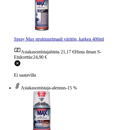
Spray Max struktuurimaali väritön, karkea 400ml
Asiakasomistajahinta
21,17 €
Hinta ilman S-
Etukorttia:
24,90 €
Ei saatavilla
Asiakasomistaja-alennus
-15 %