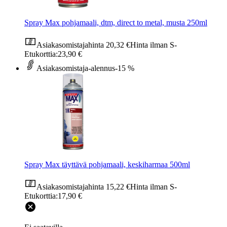
Spray Max pohjamaali, dtm, direct to metal, musta 250ml
Asiakasomistajahinta
20,32 €
Hinta ilman S-
Etukorttia:
23,90 €
Asiakasomistaja-alennus
-15 %
Spray Max täyttävä pohjamaali, keskiharmaa 500ml
Asiakasomistajahinta
15,22 €
Hinta ilman S-
Etukorttia:
17,90 €