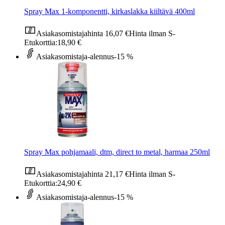
Spray Max 1-komponentti, kirkaslakka kiiltävä 400ml
Asiakasomistajahinta
16,07 €
Hinta ilman S-
Etukorttia:
18,90 €
Asiakasomistaja-alennus
-15 %
Spray Max pohjamaali, dtm, direct to metal, harmaa 250ml
Asiakasomistajahinta
21,17 €
Hinta ilman S-
Etukorttia:
24,90 €
Asiakasomistaja-alennus
-15 %