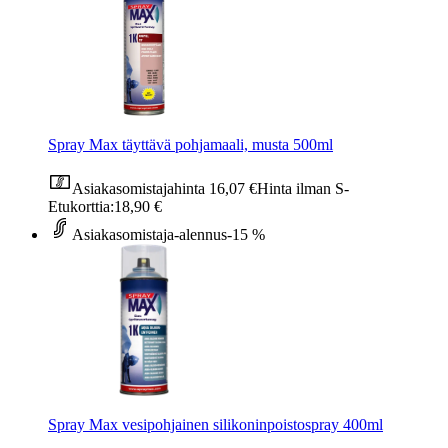
Spray Max täyttävä pohjamaali, musta 500ml
Asiakasomistajahinta
16,07 €
Hinta ilman S-
Etukorttia:
18,90 €
Asiakasomistaja-alennus
-15 %
Spray Max vesipohjainen silikoninpoistospray 400ml