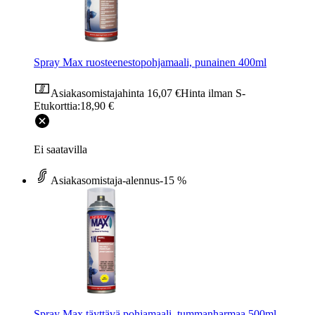
Spray Max ruosteenestopohjamaali, punainen 400ml
Asiakasomistajahinta
16,07 €
Hinta ilman S-
Etukorttia:
18,90 €
Ei saatavilla
Asiakasomistaja-alennus
-15 %
Spray Max täyttävä pohjamaali, tummanharmaa 500ml