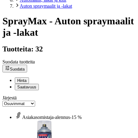
Auton spraymaalit ja -lakat
SprayMax - Auton spraymaalit
ja -lakat
Tuotteita: 32
Suodata tuotteita
Suodata
Hinta
Saatavuus
Järjestä
Asiakasomistaja-alennus
-15 %