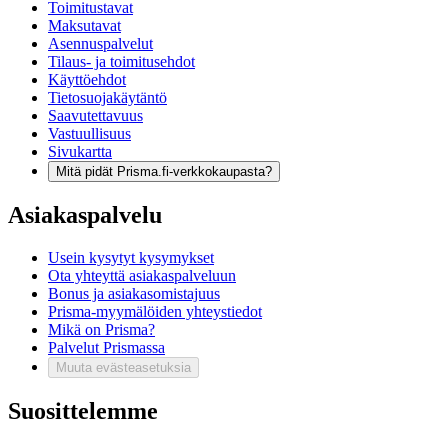
Toimitustavat
Maksutavat
Asennuspalvelut
Tilaus- ja toimitusehdot
Käyttöehdot
Tietosuojakäytäntö
Saavutettavuus
Vastuullisuus
Sivukartta
Mitä pidät Prisma.fi-verkkokaupasta?
Asiakaspalvelu
Usein kysytyt kysymykset
Ota yhteyttä asiakaspalveluun
Bonus ja asiakasomistajuus
Prisma-myymälöiden yhteystiedot
Mikä on Prisma?
Palvelut Prismassa
Muuta evästeasetuksia
Suosittelemme