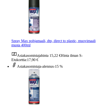
Spray Max pohjamaali, dtp, direct to plastic, muovimaali
musta 400ml
Asiakasomistajahinta
15,22 €
Hinta ilman S-
Etukorttia:
17,90 €
Asiakasomistaja-alennus
-15 %