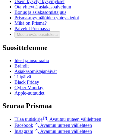
Usein kysytyt kysymykset
Ota yhteyttä asiakaspalveluun
Bonus ja asiakasomistajuus
Prisma-myymälöiden yhteystiedot
Mikä on Prisma?
Palvelut Prismassa
Muuta evästeasetuksia
Suosittelemme
Ideat ja inspiraatio
Brändit
Asiakasomistajapäivät
Tilipäivä
Black Friday
Cyber Monday
Apple-uutuudet
Seuraa Prismaa
Tilaa uutiskirje
,
Avautuu uuteen välilehteen
Facebook
,
Avautuu uuteen välilehteen
Instagram
,
Avautuu uuteen välilehteen