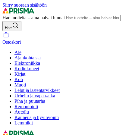
Siirry suoraan sisältöön
Hae tuotteita – aina halvat hinnat
Hae
Ostoskori
Ale
Ajankohtaista
Elektroniikka
Kodinkoneet
Kirjat
Koti
Muoti
Lelut ja lastentarvikkeet
Urheilu ja vapaa-aika
Piha ja puutarha
Remontointi
Autoilu
Kauneus ja hyvinvointi
Lemmikit