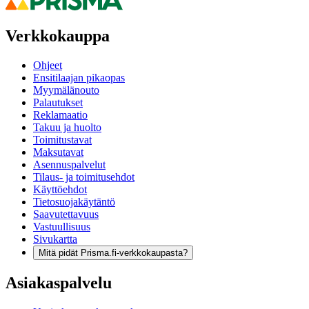
Verkkokauppa
Ohjeet
Ensitilaajan pikaopas
Myymälänouto
Palautukset
Reklamaatio
Takuu ja huolto
Toimitustavat
Maksutavat
Asennuspalvelut
Tilaus- ja toimitusehdot
Käyttöehdot
Tietosuojakäytäntö
Saavutettavuus
Vastuullisuus
Sivukartta
Mitä pidät Prisma.fi-verkkokaupasta?
Asiakaspalvelu