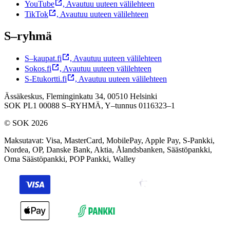
YouTube
,
Avautuu uuteen välilehteen
TikTok
,
Avautuu uuteen välilehteen
S–ryhmä
S–kaupat.fi
,
Avautuu uuteen välilehteen
Sokos.fi
,
Avautuu uuteen välilehteen
S-Etukortti.fi
,
Avautuu uuteen välilehteen
Ässäkeskus, Fleminginkatu 34, 00510 Helsinki
SOK PL1 00088 S–RYHMÄ,
Y–tunnus 0116323–1
© SOK 2026
Maksutavat
:
Visa, MasterCard, MobilePay, Apple Pay, S-Pankki,
Nordea, OP, Danske Bank, Aktia, Ålandsbanken, Säästöpankki,
Oma Säästöpankki, POP Pankki, Walley