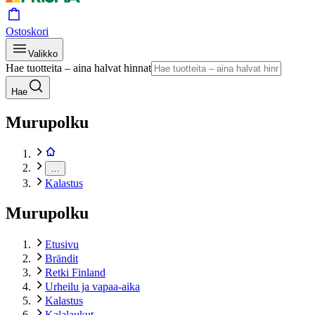
Ostoskori
Valikko
Hae tuotteita – aina halvat hinnat
Hae
Murupolku
…
Kalastus
Murupolku
Etusivu
Brändit
Retki Finland
Urheilu ja vapaa-aika
Kalastus
Kalalaukut