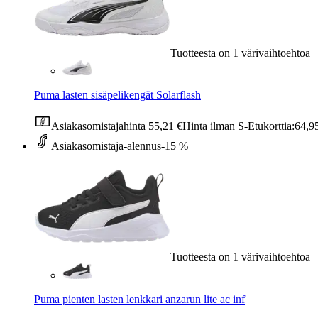
Tuotteesta on 1 värivaihtoehtoa
Puma lasten sisäpelikengät Solarflash
Asiakasomistajahinta
55,21 €
Hinta ilman S-Etukorttia:
64,9
Asiakasomistaja-alennus
-15 %
Tuotteesta on 1 värivaihtoehtoa
Puma pienten lasten lenkkari anzarun lite ac inf