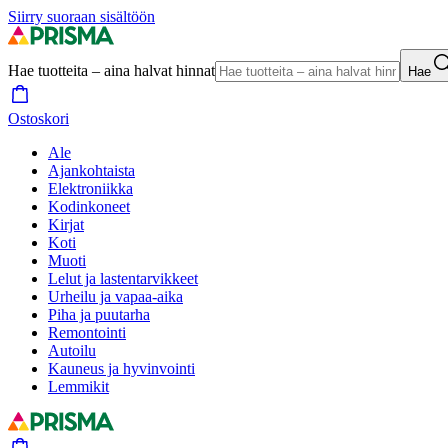
Siirry suoraan sisältöön
Hae tuotteita – aina halvat hinnat
Hae
Ostoskori
Ale
Ajankohtaista
Elektroniikka
Kodinkoneet
Kirjat
Koti
Muoti
Lelut ja lastentarvikkeet
Urheilu ja vapaa-aika
Piha ja puutarha
Remontointi
Autoilu
Kauneus ja hyvinvointi
Lemmikit