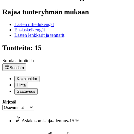
Rajaa tuoteryhmän mukaan
Lasten urheilukengät
Ensiaskelkengät
Lasten lenkkarit ja tennarit
Tuotteita: 15
Suodata tuotteita
Suodata
Kokoluokka
Hinta
Saatavuus
Järjestä
Asiakasomistaja-alennus
-15 %