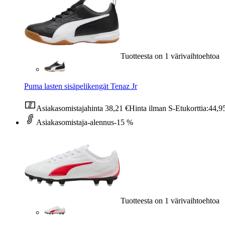
Tuotteesta on 1 värivaihtoehtoa
Puma lasten sisäpelikengät Tenaz Jr
Asiakasomistajahinta
38,21 €
Hinta ilman S-Etukorttia:
44,9
Asiakasomistaja-alennus
-15 %
Tuotteesta on 1 värivaihtoehtoa