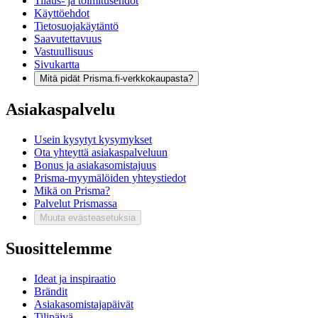
Tilaus- ja toimitusehdot
Käyttöehdot
Tietosuojakäytäntö
Saavutettavuus
Vastuullisuus
Sivukartta
Mitä pidät Prisma.fi-verkkokaupasta?
Asiakaspalvelu
Usein kysytyt kysymykset
Ota yhteyttä asiakaspalveluun
Bonus ja asiakasomistajuus
Prisma-myymälöiden yhteystiedot
Mikä on Prisma?
Palvelut Prismassa
Muuta evästeasetuksia
Suosittelemme
Ideat ja inspiraatio
Brändit
Asiakasomistajapäivät
Tilipäivä