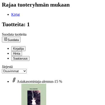
Rajaa tuoteryhmän mukaan
Kirjat
Tuotteita: 1
Suodata tuotteita
Suodata
Kirjailija
Hinta
Saatavuus
Järjestä
Asiakasomistaja-alennus
-15 %