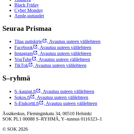
Black Friday
Cyber Monday
Apple-uutuudet
Seuraa Prismaa
Tilaa uutiskirje
,
Avautuu uuteen välilehteen
Facebook
,
Avautuu uuteen välilehteen
Instagram
,
Avautuu uuteen välilehteen
YouTube
,
Avautuu uuteen välilehteen
TikTok
,
Avautuu uuteen välilehteen
S–ryhmä
S–kaupat.fi
,
Avautuu uuteen välilehteen
Sokos.fi
,
Avautuu uuteen välilehteen
S-Etukortti.fi
,
Avautuu uuteen välilehteen
Ässäkeskus, Fleminginkatu 34, 00510 Helsinki
SOK PL1 00088 S–RYHMÄ,
Y–tunnus 0116323–1
© SOK 2026