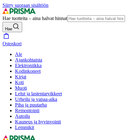
Siirry suoraan sisältöön
Hae tuotteita – aina halvat hinnat
Hae
Ostoskori
Ale
Ajankohtaista
Elektroniikka
Kodinkoneet
Kirjat
Koti
Muoti
Lelut ja lastentarvikkeet
Urheilu ja vapaa-aika
Piha ja puutarha
Remontointi
Autoilu
Kauneus ja hyvinvointi
Lemmikit