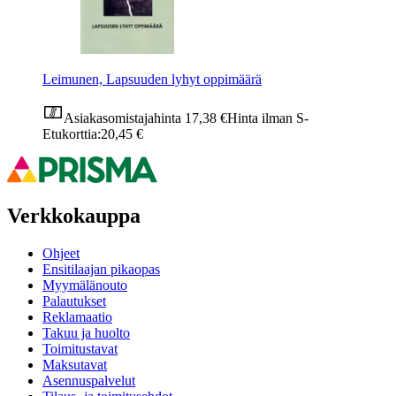
Leimunen, Lapsuuden lyhyt oppimäärä
Asiakasomistajahinta
17,38 €
Hinta ilman S-
Etukorttia:
20,45 €
Verkkokauppa
Ohjeet
Ensitilaajan pikaopas
Myymälänouto
Palautukset
Reklamaatio
Takuu ja huolto
Toimitustavat
Maksutavat
Asennuspalvelut