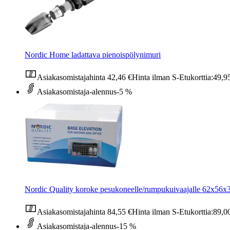
Nordic Home ladattava pienoispölynimuri
Asiakasomistajahinta
42,46 €
Hinta ilman S-Etukorttia:
49,9
Asiakasomistaja-alennus
-5 %
Nordic Quality koroke pesukoneelle/rumpukuivaajalle 62x56
Asiakasomistajahinta
84,55 €
Hinta ilman S-Etukorttia:
89,0
Asiakasomistaja-alennus
-15 %