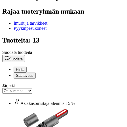
Rajaa tuoteryhmän mukaan
Imurit ja tarvikkeet
Pyykinpesukoneet
Tuotteita: 13
Suodata tuotteita
Suodata
Hinta
Saatavuus
Järjestä
Asiakasomistaja-alennus
-15 %