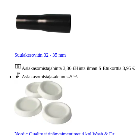
Suulakesovitin 32 - 35 mm
Asiakasomistajahinta
3,36 €
Hinta ilman S-Etukorttia:
3,95 €
Asiakasomistaja-alennus
-5 %
Nordic Quality tärinänvaimentimet 4 kpl Wash & Dr