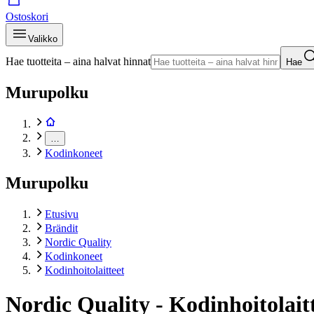
Ostoskori
Valikko
Hae tuotteita – aina halvat hinnat
Hae
Murupolku
…
Kodinkoneet
Murupolku
Etusivu
Brändit
Nordic Quality
Kodinkoneet
Kodinhoitolaitteet
Nordic Quality - Kodinhoitolait