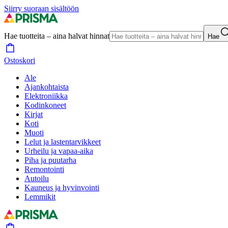
Siirry suoraan sisältöön
Hae tuotteita – aina halvat hinnat
Hae
Ostoskori
Ale
Ajankohtaista
Elektroniikka
Kodinkoneet
Kirjat
Koti
Muoti
Lelut ja lastentarvikkeet
Urheilu ja vapaa-aika
Piha ja puutarha
Remontointi
Autoilu
Kauneus ja hyvinvointi
Lemmikit