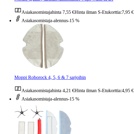
Asiakasomistajahinta
7,55 €
Hinta ilman S-Etukorttia:
7,95 €
Asiakasomistaja-alennus
-15 %
Moppi Roborock 4, 5, 6 & 7 sarjoihin
Asiakasomistajahinta
4,21 €
Hinta ilman S-Etukorttia:
4,95 €
Asiakasomistaja-alennus
-15 %