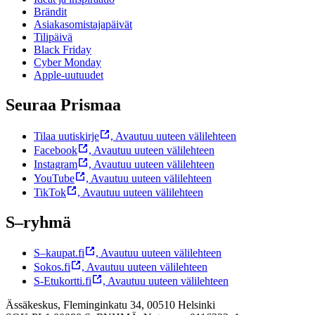
Brändit
Asiakasomistajapäivät
Tilipäivä
Black Friday
Cyber Monday
Apple-uutuudet
Seuraa Prismaa
Tilaa uutiskirje
,
Avautuu uuteen välilehteen
Facebook
,
Avautuu uuteen välilehteen
Instagram
,
Avautuu uuteen välilehteen
YouTube
,
Avautuu uuteen välilehteen
TikTok
,
Avautuu uuteen välilehteen
S–ryhmä
S–kaupat.fi
,
Avautuu uuteen välilehteen
Sokos.fi
,
Avautuu uuteen välilehteen
S-Etukortti.fi
,
Avautuu uuteen välilehteen
Ässäkeskus, Fleminginkatu 34, 00510 Helsinki