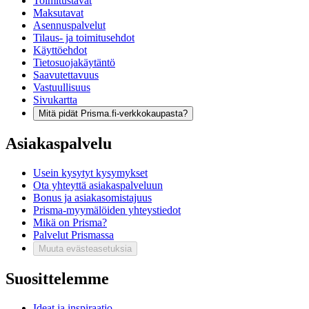
Toimitustavat
Maksutavat
Asennuspalvelut
Tilaus- ja toimitusehdot
Käyttöehdot
Tietosuojakäytäntö
Saavutettavuus
Vastuullisuus
Sivukartta
Mitä pidät Prisma.fi-verkkokaupasta?
Asiakaspalvelu
Usein kysytyt kysymykset
Ota yhteyttä asiakaspalveluun
Bonus ja asiakasomistajuus
Prisma-myymälöiden yhteystiedot
Mikä on Prisma?
Palvelut Prismassa
Muuta evästeasetuksia
Suosittelemme
Ideat ja inspiraatio