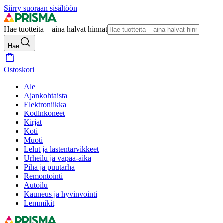
Siirry suoraan sisältöön
Hae tuotteita – aina halvat hinnat
Hae
Ostoskori
Ale
Ajankohtaista
Elektroniikka
Kodinkoneet
Kirjat
Koti
Muoti
Lelut ja lastentarvikkeet
Urheilu ja vapaa-aika
Piha ja puutarha
Remontointi
Autoilu
Kauneus ja hyvinvointi
Lemmikit