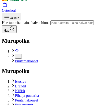
Ostoskori
Valikko
Hae tuotteita – aina halvat hinnat
Hae
Murupolku
…
Puutarhakoneet
Murupolku
Etusivu
Brändit
Nilfisk
Piha ja puutarha
Puutarhakoneet
Painepesurit