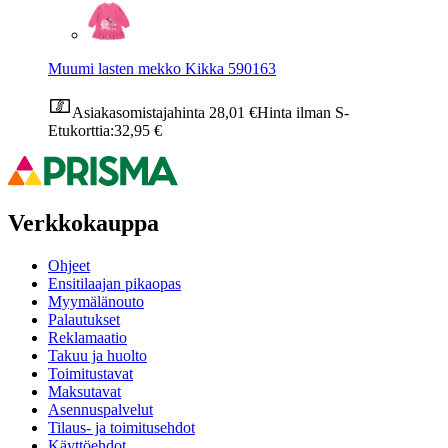
Muumi lasten mekko Kikka 590163
Asiakasomistajahinta
28,01 €
Hinta ilman S-
Etukorttia:
32,95 €
Verkkokauppa
Ohjeet
Ensitilaajan pikaopas
Myymälänouto
Palautukset
Reklamaatio
Takuu ja huolto
Toimitustavat
Maksutavat
Asennuspalvelut
Tilaus- ja toimitusehdot
Käyttöehdot