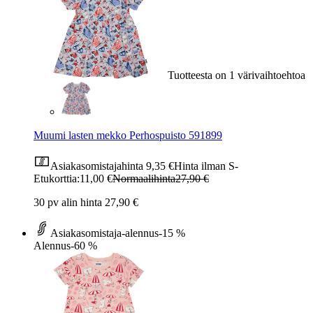
Tuotteesta on 1 värivaihtoehtoa
Muumi lasten mekko Perhospuisto 591899
Asiakasomistajahinta
9,35 €
Hinta ilman S-
Etukorttia:
11,00 €
Normaalihinta
27,90 €
30 pv alin hinta 27,90 €
Asiakasomistaja-alennus
-15 %
Alennus
-60 %