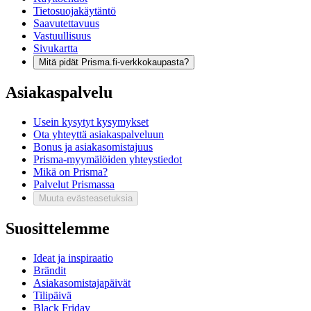
Tietosuojakäytäntö
Saavutettavuus
Vastuullisuus
Sivukartta
Mitä pidät Prisma.fi-verkkokaupasta?
Asiakaspalvelu
Usein kysytyt kysymykset
Ota yhteyttä asiakaspalveluun
Bonus ja asiakasomistajuus
Prisma-myymälöiden yhteystiedot
Mikä on Prisma?
Palvelut Prismassa
Muuta evästeasetuksia
Suosittelemme
Ideat ja inspiraatio
Brändit
Asiakasomistajapäivät
Tilipäivä
Black Friday