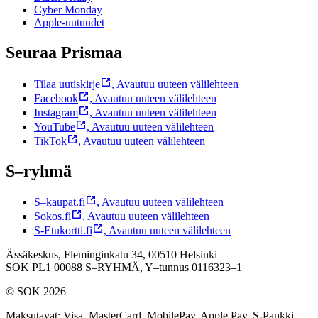
Cyber Monday
Apple-uutuudet
Seuraa Prismaa
Tilaa uutiskirje
,
Avautuu uuteen välilehteen
Facebook
,
Avautuu uuteen välilehteen
Instagram
,
Avautuu uuteen välilehteen
YouTube
,
Avautuu uuteen välilehteen
TikTok
,
Avautuu uuteen välilehteen
S–ryhmä
S–kaupat.fi
,
Avautuu uuteen välilehteen
Sokos.fi
,
Avautuu uuteen välilehteen
S-Etukortti.fi
,
Avautuu uuteen välilehteen
Ässäkeskus, Fleminginkatu 34, 00510 Helsinki
SOK PL1 00088 S–RYHMÄ,
Y–tunnus 0116323–1
© SOK 2026
Maksutavat
:
Visa, MasterCard, MobilePay, Apple Pay, S-Pankki,