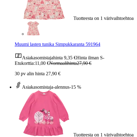
Tuotteesta on 1 värivaihtoehtoa
Muumi lasten tunika Simpukkaranta 591964
Asiakasomistajahinta
9,35 €
Hinta ilman S-
Etukorttia:
11,00 €
Normaalihinta
27,90 €
30 pv alin hinta 27,90 €
Asiakasomistaja-alennus
-15 %
Tuotteesta on 1 värivaihtoehtoa