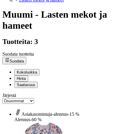
Muumi - Lasten mekot ja
hameet
Tuotteita: 3
Suodata tuotteita
Suodata
Kokoluokka
Hinta
Saatavuus
Järjestä
Asiakasomistaja-alennus
-15 %
Alennus
-60 %