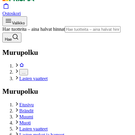
Ostoskori
Valikko
Hae tuotteita – aina halvat hinnat
Hae
Murupolku
…
Lasten vaatteet
Murupolku
Etusivu
Brändit
Muumi
Muoti
Lasten vaatteet
Lasten mekot ja hameet