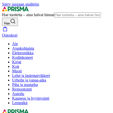
Siirry suoraan sisältöön
Hae tuotteita – aina halvat hinnat
Hae
Ostoskori
Ale
Ajankohtaista
Elektroniikka
Kodinkoneet
Kirjat
Koti
Muoti
Lelut ja lastentarvikkeet
Urheilu ja vapaa-aika
Piha ja puutarha
Remontointi
Autoilu
Kauneus ja hyvinvointi
Lemmikit