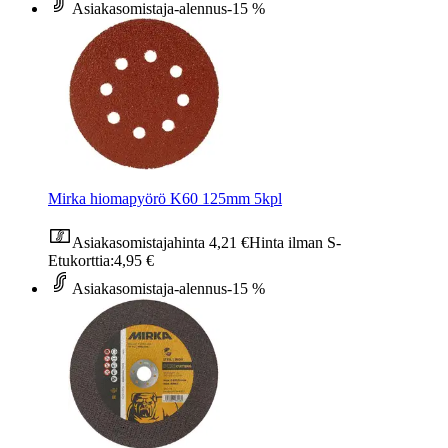
Asiakasomistaja-alennus
-15 %
Mirka hiomapyörö K60 125mm 5kpl
Asiakasomistajahinta
4,21 €
Hinta ilman S-
Etukorttia:
4,95 €
Asiakasomistaja-alennus
-15 %