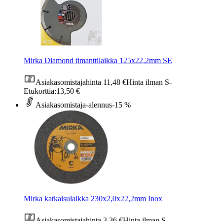
Mirka Diamond timanttilaikka 125x22,2mm SE
Asiakasomistajahinta
11,48 €
Hinta ilman S-
Etukorttia:
13,50 €
Asiakasomistaja-alennus
-15 %
Mirka katkaisulaikka 230x2,0x22,2mm Inox
Asiakasomistajahinta
3,36 €
Hinta ilman S-