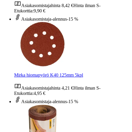
Asiakasomistajahinta
8,42 €
Hinta ilman S-
Etukorttia:
9,90 €
Asiakasomistaja-alennus
-15 %
Mirka hiomapyörö K40 125mm 5kpl
Asiakasomistajahinta
4,21 €
Hinta ilman S-
Etukorttia:
4,95 €
Asiakasomistaja-alennus
-15 %