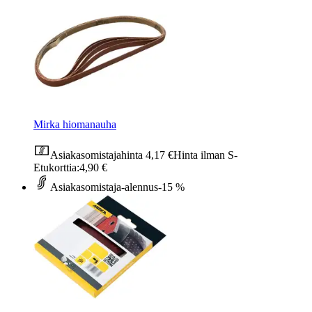
Mirka hiomanauha
Asiakasomistajahinta
4,17 €
Hinta ilman S-
Etukorttia:
4,90 €
Asiakasomistaja-alennus
-15 %