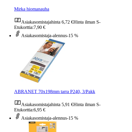
Mirka hiomanauha
Asiakasomistajahinta
6,72 €
Hinta ilman S-
Etukorttia:
7,90 €
Asiakasomistaja-alennus
-15 %
ABRANET 70x198mm tarra P240, 3/Pakk
Asiakasomistajahinta
5,91 €
Hinta ilman S-
Etukorttia:
6,95 €
Asiakasomistaja-alennus
-15 %