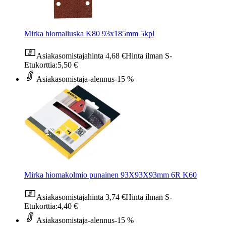
Mirka hiomaliuska K80 93x185mm 5kpl
Asiakasomistajahinta
4,68 €
Hinta ilman S-
Etukorttia:
5,50 €
Asiakasomistaja-alennus
-15 %
Mirka hiomakolmio punainen 93X93X93mm 6R K60
Asiakasomistajahinta
3,74 €
Hinta ilman S-
Etukorttia:
4,40 €
Asiakasomistaja-alennus
-15 %