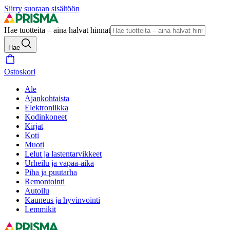
Siirry suoraan sisältöön
Hae tuotteita – aina halvat hinnat
Hae
Ostoskori
Ale
Ajankohtaista
Elektroniikka
Kodinkoneet
Kirjat
Koti
Muoti
Lelut ja lastentarvikkeet
Urheilu ja vapaa-aika
Piha ja puutarha
Remontointi
Autoilu
Kauneus ja hyvinvointi
Lemmikit