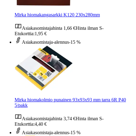
Mirka hiomakangasarkki K120 230x280mm
Asiakasomistajahinta
1,66 €
Hinta ilman S-
Etukorttia:
1,95 €
Asiakasomistaja-alennus
-15 %
Mirka hiomakolmio punainen 93x93x93 mm tarra 6R P40
5/pakk
Asiakasomistajahinta
3,74 €
Hinta ilman S-
Etukorttia:
4,40 €
Asiakasomistaja-alennus
-15 %