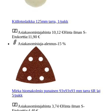
Kiillotuslaikka 125mm tarra, 1/pakk
Asiakasomistajahinta
10,12 €
Hinta ilman S-
Etukorttia:
11,90 €
Asiakasomistaja-alennus
-15 %
Mirka hiomakolmio punainen 93x93x93 mm tarra 6R laj
5/pakk
Asiakasomistajahinta
3,74 €
Hinta ilman S-
Etukorttia:
4,40 €