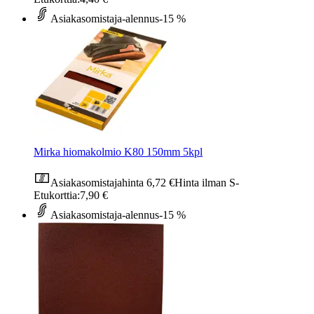
Asiakasomistaja-alennus
-15 %
Mirka hiomakolmio K80 150mm 5kpl
Asiakasomistajahinta
6,72 €
Hinta ilman S-
Etukorttia:
7,90 €
Asiakasomistaja-alennus
-15 %