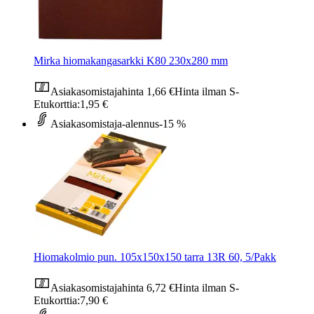
Mirka hiomakangasarkki K80 230x280 mm
Asiakasomistajahinta
1,66 €
Hinta ilman S-
Etukorttia:
1,95 €
Asiakasomistaja-alennus
-15 %
Hiomakolmio pun. 105x150x150 tarra 13R 60, 5/Pakk
Asiakasomistajahinta
6,72 €
Hinta ilman S-
Etukorttia:
7,90 €