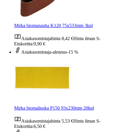
Mirka hiomanauha K120 75x533mm 3kpl
Asiakasomistajahinta
8,42 €
Hinta ilman S-
Etukorttia:
9,90 €
Asiakasomistaja-alennus
-15 %
Mirka hiomaliuska P150 93x230mm 20kpl
Asiakasomistajahinta
5,53 €
Hinta ilman S-
Etukorttia:
6,50 €