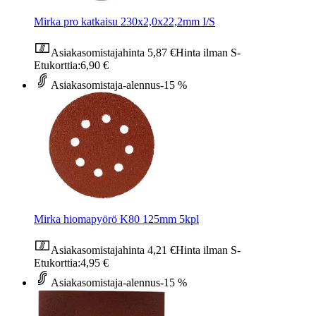
Mirka pro katkaisu 230x2,0x22,2mm I/S
Asiakasomistajahinta
5,87 €
Hinta ilman S-
Etukorttia:
6,90 €
Asiakasomistaja-alennus
-15 %
Mirka hiomapyörö K80 125mm 5kpl
Asiakasomistajahinta
4,21 €
Hinta ilman S-
Etukorttia:
4,95 €
Asiakasomistaja-alennus
-15 %