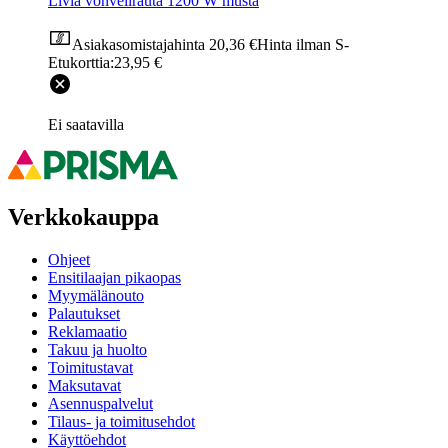
Livia vohvelirauta 1200 W musta
Asiakasomistajahinta
20,36 €
Hinta ilman S-
Etukorttia:
23,95 €
Ei saatavilla
Verkkokauppa
Ohjeet
Ensitilaajan pikaopas
Myymälänouto
Palautukset
Reklamaatio
Takuu ja huolto
Toimitustavat
Maksutavat
Asennuspalvelut
Tilaus- ja toimitusehdot
Käyttöehdot