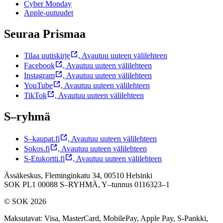
Cyber Monday
Apple-uutuudet
Seuraa Prismaa
Tilaa uutiskirje
,
Avautuu uuteen välilehteen
Facebook
,
Avautuu uuteen välilehteen
Instagram
,
Avautuu uuteen välilehteen
YouTube
,
Avautuu uuteen välilehteen
TikTok
,
Avautuu uuteen välilehteen
S–ryhmä
S–kaupat.fi
,
Avautuu uuteen välilehteen
Sokos.fi
,
Avautuu uuteen välilehteen
S-Etukortti.fi
,
Avautuu uuteen välilehteen
Ässäkeskus, Fleminginkatu 34, 00510 Helsinki
SOK PL1 00088 S–RYHMÄ,
Y–tunnus 0116323–1
© SOK 2026
Maksutavat
:
Visa, MasterCard, MobilePay, Apple Pay, S-Pankki,