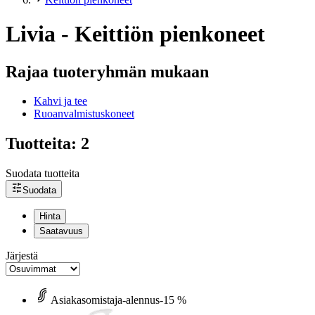
Livia - Keittiön pienkoneet
Rajaa tuoteryhmän mukaan
Kahvi ja tee
Ruoanvalmistuskoneet
Tuotteita: 2
Suodata tuotteita
Suodata
Hinta
Saatavuus
Järjestä
Asiakasomistaja-alennus
-15 %