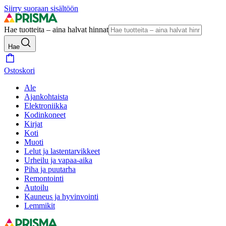
Siirry suoraan sisältöön
Hae tuotteita – aina halvat hinnat
Hae
Ostoskori
Ale
Ajankohtaista
Elektroniikka
Kodinkoneet
Kirjat
Koti
Muoti
Lelut ja lastentarvikkeet
Urheilu ja vapaa-aika
Piha ja puutarha
Remontointi
Autoilu
Kauneus ja hyvinvointi
Lemmikit