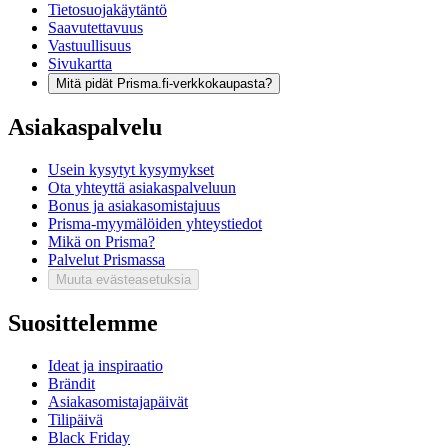
Tietosuojakäytäntö
Saavutettavuus
Vastuullisuus
Sivukartta
Mitä pidät Prisma.fi-verkkokaupasta?
Asiakaspalvelu
Usein kysytyt kysymykset
Ota yhteyttä asiakaspalveluun
Bonus ja asiakasomistajuus
Prisma-myymälöiden yhteystiedot
Mikä on Prisma?
Palvelut Prismassa
Muuta evästeasetuksia
Suosittelemme
Ideat ja inspiraatio
Brändit
Asiakasomistajapäivät
Tilipäivä
Black Friday