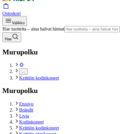
Ostoskori
Valikko
Hae tuotteita – aina halvat hinnat
Hae
Murupolku
…
Keittiön kodinkoneet
Murupolku
Etusivu
Brändit
Livia
Kodinkoneet
Keittiön kodinkoneet
Keittiön pienkoneet