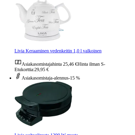
Livia Keraaminen vedenkeitin 1,0 l valkoinen
Asiakasomistajahinta
25,46 €
Hinta ilman S-
Etukorttia:
29,95 €
Asiakasomistaja-alennus
-15 %