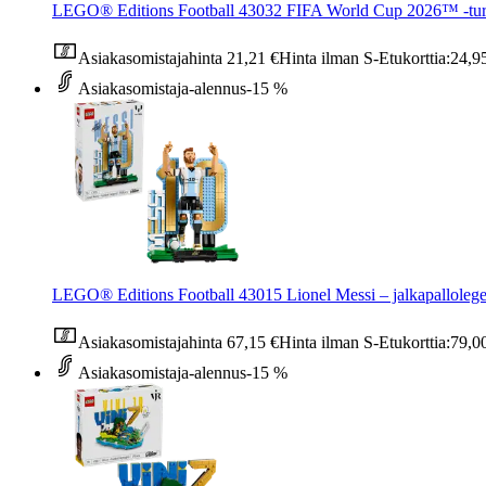
LEGO® Editions Football 43032 FIFA World Cup 2026™ ‑turn
Asiakasomistajahinta
21,21 €
Hinta ilman S-Etukorttia:
24,9
Asiakasomistaja-alennus
-15 %
LEGO® Editions Football 43015 Lionel Messi – jalkapalloleg
Asiakasomistajahinta
67,15 €
Hinta ilman S-Etukorttia:
79,0
Asiakasomistaja-alennus
-15 %