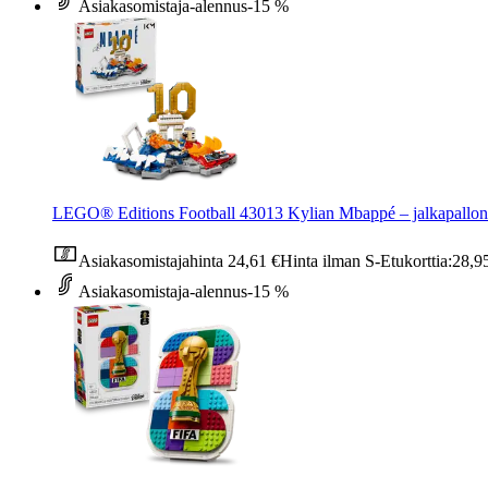
Asiakasomistaja-alennus
-15 %
LEGO® Editions Football 43013 Kylian Mbappé – jalkapallon 
Asiakasomistajahinta
24,61 €
Hinta ilman S-Etukorttia:
28,9
Asiakasomistaja-alennus
-15 %