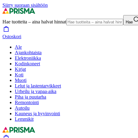
Siirry suoraan sisältöön
Hae tuotteita – aina halvat hinnat
Hae
Ostoskori
Ale
Ajankohtaista
Elektroniikka
Kodinkoneet
Kirjat
Koti
Muoti
Lelut ja lastentarvikkeet
Urheilu ja vapaa-aika
Piha ja puutarha
Remontointi
Autoilu
Kauneus ja hyvinvointi
Lemmikit