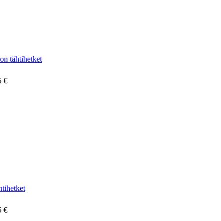
n tähtihetket
5 €
tihetket
5 €