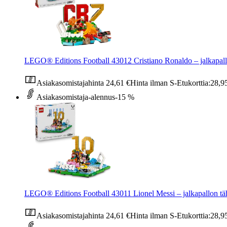
LEGO® Editions Football 43012 Cristiano Ronaldo – jalkapallo
Asiakasomistajahinta
24,61 €
Hinta ilman S-Etukorttia:
28,9
Asiakasomistaja-alennus
-15 %
LEGO® Editions Football 43011 Lionel Messi – jalkapallon täh
Asiakasomistajahinta
24,61 €
Hinta ilman S-Etukorttia:
28,9