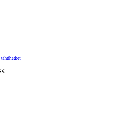
tähtihetket
5 €