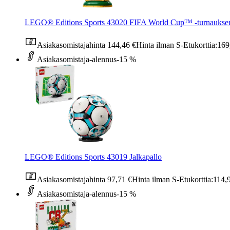
LEGO® Editions Sports 43020 FIFA World Cup™ ‑turnauksen v
Asiakasomistajahinta
144,46 €
Hinta ilman S-Etukorttia:
169
Asiakasomistaja-alennus
-15 %
LEGO® Editions Sports 43019 Jalkapallo
Asiakasomistajahinta
97,71 €
Hinta ilman S-Etukorttia:
114,
Asiakasomistaja-alennus
-15 %