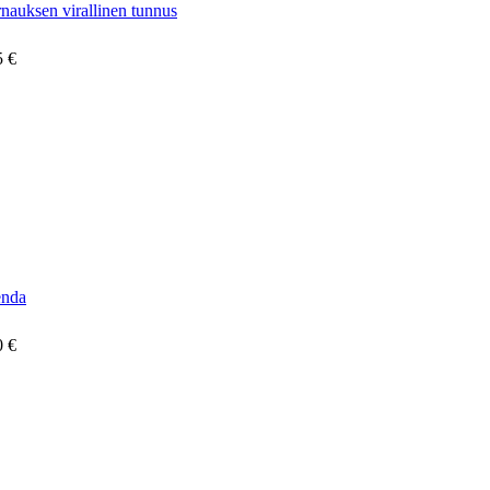
auksen virallinen tunnus
5 €
enda
0 €