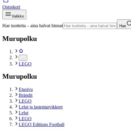
Ostoskori
Valikko
Hae tuotteita – aina halvat hinnat
Hae
Murupolku
…
LEGO
Murupolku
Etusivu
Brändit
LEGO
Lelut ja lastentarvikkeet
Lelut
LEGO
LEGO Editions Football