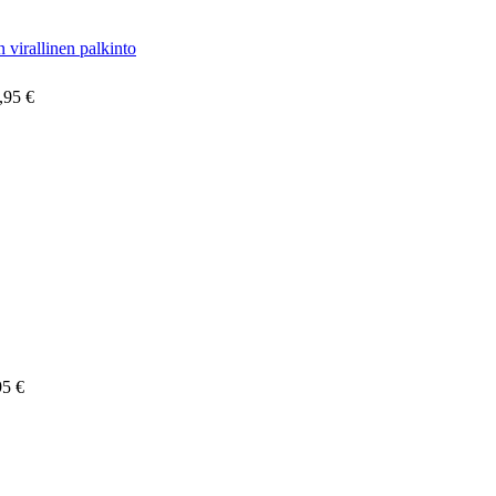
irallinen palkinto
,95 €
95 €