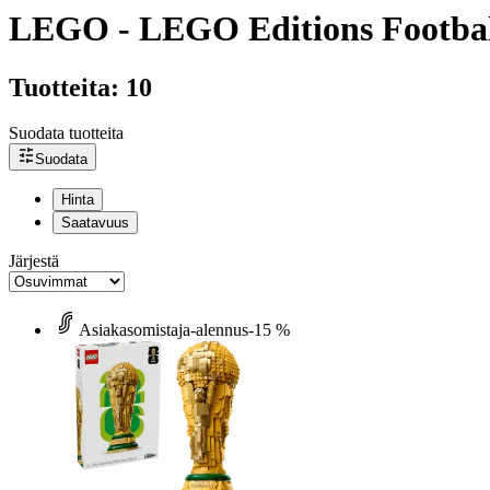
LEGO - LEGO Editions Footba
Tuotteita: 10
Suodata tuotteita
Suodata
Hinta
Saatavuus
Järjestä
Asiakasomistaja-alennus
-15 %