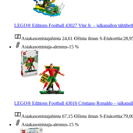
LEGO® Editions Football 43027 Vini Jr. – jalkapallon tähtihet
Asiakasomistajahinta
24,61 €
Hinta ilman S-Etukorttia:
28,9
Asiakasomistaja-alennus
-15 %
LEGO® Editions Football 43016 Cristiano Ronaldo – jalkapal
Asiakasomistajahinta
67,15 €
Hinta ilman S-Etukorttia:
79,0
Asiakasomistaja-alennus
-15 %