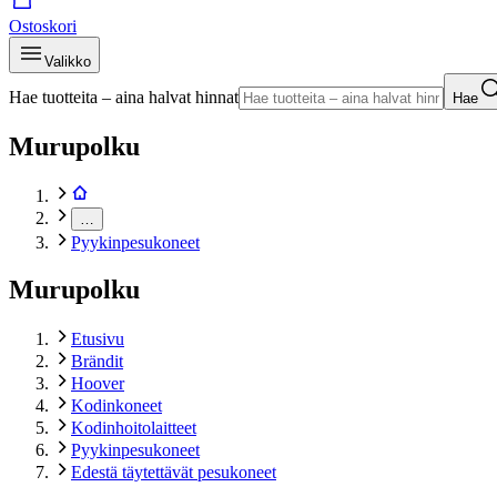
Ostoskori
Valikko
Hae tuotteita – aina halvat hinnat
Hae
Murupolku
…
Pyykinpesukoneet
Murupolku
Etusivu
Brändit
Hoover
Kodinkoneet
Kodinhoitolaitteet
Pyykinpesukoneet
Edestä täytettävät pesukoneet