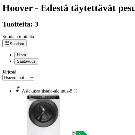
Hoover - Edestä täytettävät pes
Tuotteita: 3
Suodata tuotteita
Suodata
Hinta
Saatavuus
Järjestä
Asiakasomistaja-alennus
-5 %