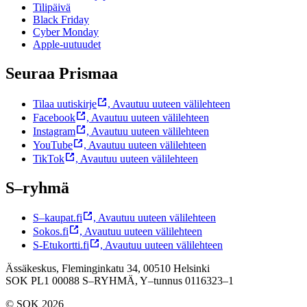
Tilipäivä
Black Friday
Cyber Monday
Apple-uutuudet
Seuraa Prismaa
Tilaa uutiskirje
,
Avautuu uuteen välilehteen
Facebook
,
Avautuu uuteen välilehteen
Instagram
,
Avautuu uuteen välilehteen
YouTube
,
Avautuu uuteen välilehteen
TikTok
,
Avautuu uuteen välilehteen
S–ryhmä
S–kaupat.fi
,
Avautuu uuteen välilehteen
Sokos.fi
,
Avautuu uuteen välilehteen
S-Etukortti.fi
,
Avautuu uuteen välilehteen
Ässäkeskus, Fleminginkatu 34, 00510 Helsinki
SOK PL1 00088 S–RYHMÄ,
Y–tunnus 0116323–1
© SOK 2026