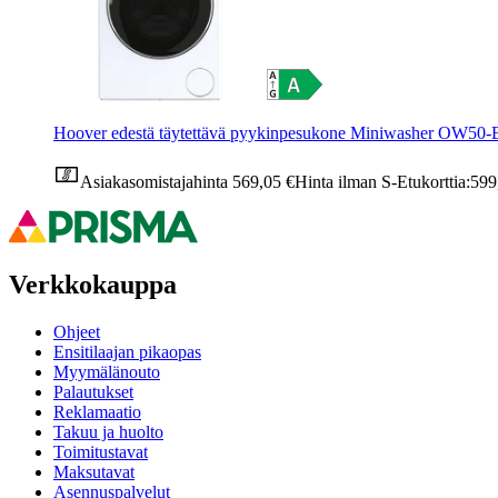
Hoover edestä täytettävä pyykinpesukone Miniwasher OW50-
Asiakasomistajahinta
569,05 €
Hinta ilman S-Etukorttia:
599
Verkkokauppa
Ohjeet
Ensitilaajan pikaopas
Myymälänouto
Palautukset
Reklamaatio
Takuu ja huolto
Toimitustavat
Maksutavat
Asennuspalvelut