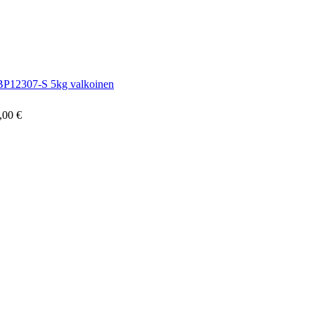
BP12307-S 5kg valkoinen
,00 €