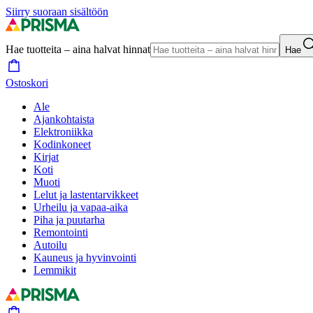
Siirry suoraan sisältöön
Hae tuotteita – aina halvat hinnat
Hae
Ostoskori
Ale
Ajankohtaista
Elektroniikka
Kodinkoneet
Kirjat
Koti
Muoti
Lelut ja lastentarvikkeet
Urheilu ja vapaa-aika
Piha ja puutarha
Remontointi
Autoilu
Kauneus ja hyvinvointi
Lemmikit