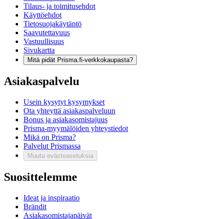
Tilaus- ja toimitusehdot
Käyttöehdot
Tietosuojakäytäntö
Saavutettavuus
Vastuullisuus
Sivukartta
Mitä pidät Prisma.fi-verkkokaupasta?
Asiakaspalvelu
Usein kysytyt kysymykset
Ota yhteyttä asiakaspalveluun
Bonus ja asiakasomistajuus
Prisma-myymälöiden yhteystiedot
Mikä on Prisma?
Palvelut Prismassa
Muuta evästeasetuksia
Suosittelemme
Ideat ja inspiraatio
Brändit
Asiakasomistajapäivät