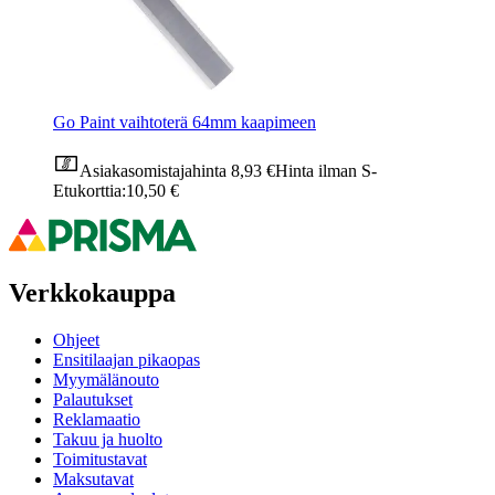
Go Paint vaihtoterä 64mm kaapimeen
Asiakasomistajahinta
8,93 €
Hinta ilman S-
Etukorttia:
10,50 €
Verkkokauppa
Ohjeet
Ensitilaajan pikaopas
Myymälänouto
Palautukset
Reklamaatio
Takuu ja huolto
Toimitustavat
Maksutavat