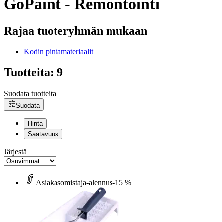
GoPaint - Remontointi
Rajaa tuoteryhmän mukaan
Kodin pintamateriaalit
Tuotteita: 9
Suodata tuotteita
Suodata
Hinta
Saatavuus
Järjestä
Asiakasomistaja-alennus
-15 %