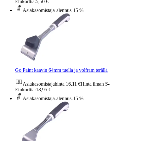
Etukorttia:
5,50 €
Asiakasomistaja-alennus
-15 %
Go Paint kaavin 64mm tuella ja volfram terällä
Asiakasomistajahinta
16,11 €
Hinta ilman S-
Etukorttia:
18,95 €
Asiakasomistaja-alennus
-15 %