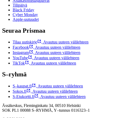
Asiakasomistajapäivät
Tilipäivä
Black Friday
Cyber Monday
Apple-uutuudet
Seuraa Prismaa
Tilaa uutiskirje
,
Avautuu uuteen välilehteen
Facebook
,
Avautuu uuteen välilehteen
Instagram
,
Avautuu uuteen välilehteen
YouTube
,
Avautuu uuteen välilehteen
TikTok
,
Avautuu uuteen välilehteen
S–ryhmä
S–kaupat.fi
,
Avautuu uuteen välilehteen
Sokos.fi
,
Avautuu uuteen välilehteen
S-Etukortti.fi
,
Avautuu uuteen välilehteen
Ässäkeskus, Fleminginkatu 34, 00510 Helsinki
SOK PL1 00088 S–RYHMÄ,
Y–tunnus 0116323–1