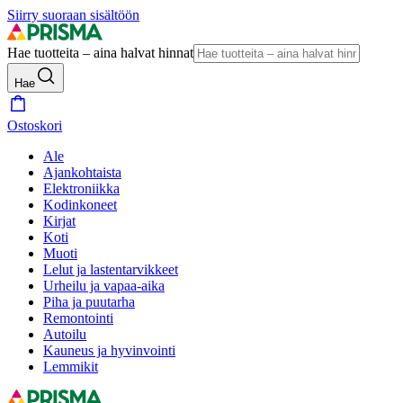
Siirry suoraan sisältöön
Hae tuotteita – aina halvat hinnat
Hae
Ostoskori
Ale
Ajankohtaista
Elektroniikka
Kodinkoneet
Kirjat
Koti
Muoti
Lelut ja lastentarvikkeet
Urheilu ja vapaa-aika
Piha ja puutarha
Remontointi
Autoilu
Kauneus ja hyvinvointi
Lemmikit