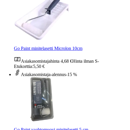
Go Paint minitelasetti Microlon 10cm
Asiakasomistajahinta
4,68 €
Hinta ilman S-
Etukorttia:
5,50 €
Asiakasomistaja-alennus
-15 %
Go Paint vaahtomuovi minitelasetti 5 cm