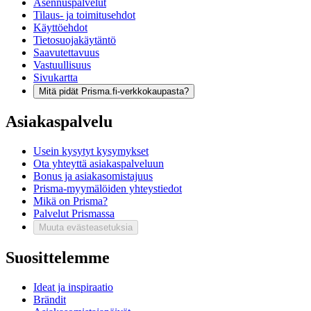
Asennuspalvelut
Tilaus- ja toimitusehdot
Käyttöehdot
Tietosuojakäytäntö
Saavutettavuus
Vastuullisuus
Sivukartta
Mitä pidät Prisma.fi-verkkokaupasta?
Asiakaspalvelu
Usein kysytyt kysymykset
Ota yhteyttä asiakaspalveluun
Bonus ja asiakasomistajuus
Prisma-myymälöiden yhteystiedot
Mikä on Prisma?
Palvelut Prismassa
Muuta evästeasetuksia
Suosittelemme
Ideat ja inspiraatio
Brändit