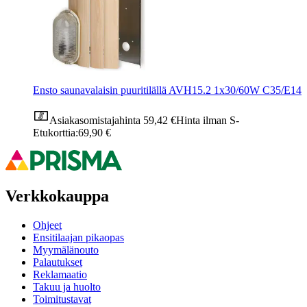
Ensto saunavalaisin puuritilällä AVH15.2 1x30/60W C35/E14
Asiakasomistajahinta
59,42 €
Hinta ilman S-
Etukorttia:
69,90 €
Verkkokauppa
Ohjeet
Ensitilaajan pikaopas
Myymälänouto
Palautukset
Reklamaatio
Takuu ja huolto
Toimitustavat