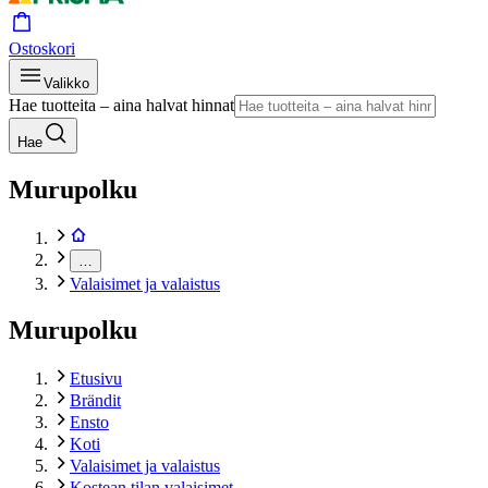
Ostoskori
Valikko
Hae tuotteita – aina halvat hinnat
Hae
Murupolku
…
Valaisimet ja valaistus
Murupolku
Etusivu
Brändit
Ensto
Koti
Valaisimet ja valaistus
Kostean tilan valaisimet