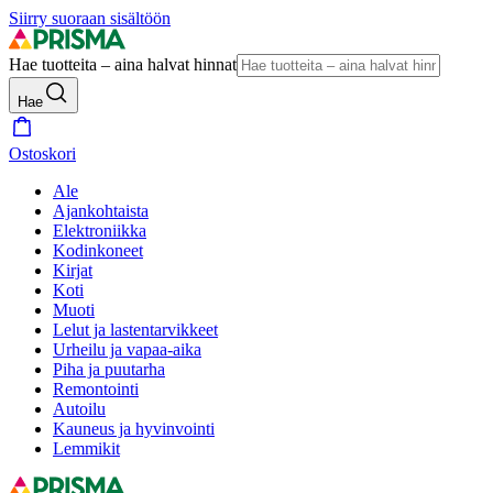
Siirry suoraan sisältöön
Hae tuotteita – aina halvat hinnat
Hae
Ostoskori
Ale
Ajankohtaista
Elektroniikka
Kodinkoneet
Kirjat
Koti
Muoti
Lelut ja lastentarvikkeet
Urheilu ja vapaa-aika
Piha ja puutarha
Remontointi
Autoilu
Kauneus ja hyvinvointi
Lemmikit