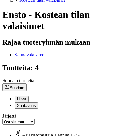
Ensto - Kostean tilan
valaisimet
Rajaa tuoteryhmän mukaan
Saunavalaisimet
Tuotteita: 4
Suodata tuotteita
Suodata
Hinta
Saatavuus
Järjestä
Asiakasomistaja-alennus
-15 %