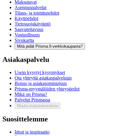
Maksutavat
Asennuspalvelut
Tilaus- ja toimitusehdot
Käyttöehdot
Tietosuojakäytäntö
Saavutettavuus
Vastuullisuus
Sivukartta
Mitä pidät Prisma.fi-verkkokaupasta?
Asiakaspalvelu
Usein kysytyt kysymykset
Ota yhteyttä asiakaspalveluun
Bonus ja asiakasomistajuus
Prisma-myymälöiden yhteystiedot
Mikä on Prisma?
Palvelut Prismassa
Muuta evästeasetuksia
Suosittelemme
Ideat ja inspiraatio