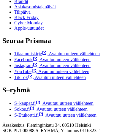
Brändit
Asiakasomistajapäivät
Tilipäivä
Black Friday
Cyber Monday
Apple-uutuudet
Seuraa Prismaa
Tilaa uutiskirje
,
Avautuu uuteen välilehteen
Facebook
,
Avautuu uuteen välilehteen
Instagram
,
Avautuu uuteen välilehteen
YouTube
,
Avautuu uuteen välilehteen
TikTok
,
Avautuu uuteen välilehteen
S–ryhmä
S–kaupat.fi
,
Avautuu uuteen välilehteen
Sokos.fi
,
Avautuu uuteen välilehteen
S-Etukortti.fi
,
Avautuu uuteen välilehteen
Ässäkeskus, Fleminginkatu 34, 00510 Helsinki
SOK PL1 00088 S–RYHMÄ,
Y–tunnus 0116323–1