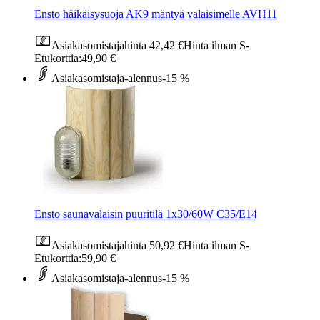
Ensto häikäisysuoja AK9 mäntyä valaisimelle AVH11
Asiakasomistajahinta
42,42 €
Hinta ilman S-
Etukorttia:
49,90 €
Asiakasomistaja-alennus
-15 %
Ensto saunavalaisin puuritilä 1x30/60W C35/E14
Asiakasomistajahinta
50,92 €
Hinta ilman S-
Etukorttia:
59,90 €
Asiakasomistaja-alennus
-15 %