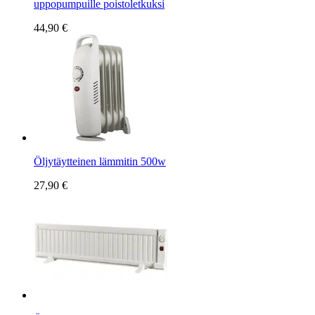
uppopumpuille poistoletkuksi
44,90 €
Öljytäytteinen lämmitin 500w
27,90 €