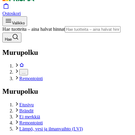
Ostoskori
Valikko
Hae tuotteita – aina halvat hinnat
Hae
Murupolku
…
Remontointi
Murupolku
Etusivu
Brändit
Ei merkkiä
Remontointi
Lämpö, vesi ja ilmanvaihto (LVI)