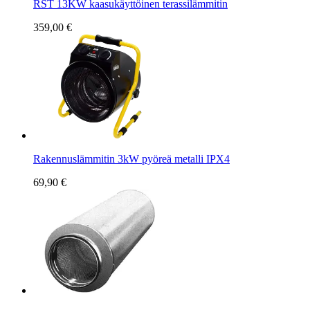
RST 13KW kaasukäyttöinen terassilämmitin
359,00 €
Rakennuslämmitin 3kW pyöreä metalli IPX4
69,90 €