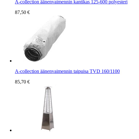
A-collection äänenvaimennin kantikas 125-600 polyesteri
87,50 €
A-collection äänenvaimennin taipuisa TVD 160/1100
85,70 €