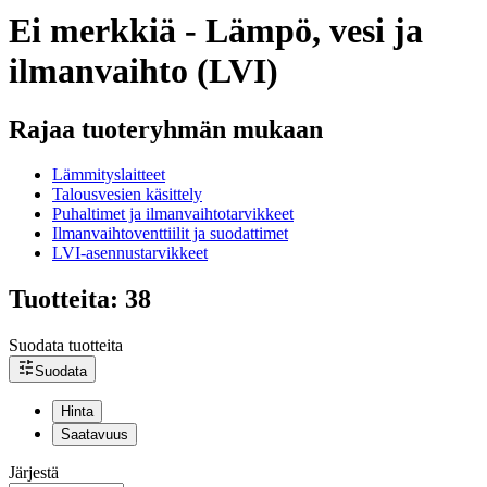
Ei merkkiä - Lämpö, vesi ja
ilmanvaihto (LVI)
Rajaa tuoteryhmän mukaan
Lämmityslaitteet
Talousvesien käsittely
Puhaltimet ja ilmanvaihtotarvikkeet
Ilmanvaihtoventtiilit ja suodattimet
LVI-asennustarvikkeet
Tuotteita: 38
Suodata tuotteita
Suodata
Hinta
Saatavuus
Järjestä