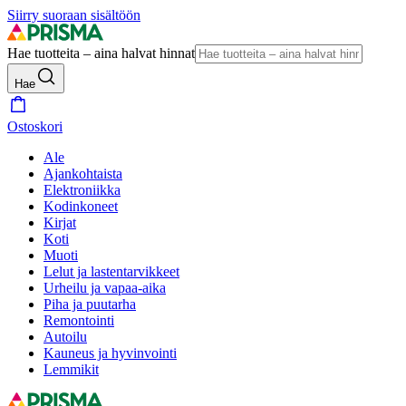
Siirry suoraan sisältöön
Hae tuotteita – aina halvat hinnat
Hae
Ostoskori
Ale
Ajankohtaista
Elektroniikka
Kodinkoneet
Kirjat
Koti
Muoti
Lelut ja lastentarvikkeet
Urheilu ja vapaa-aika
Piha ja puutarha
Remontointi
Autoilu
Kauneus ja hyvinvointi
Lemmikit