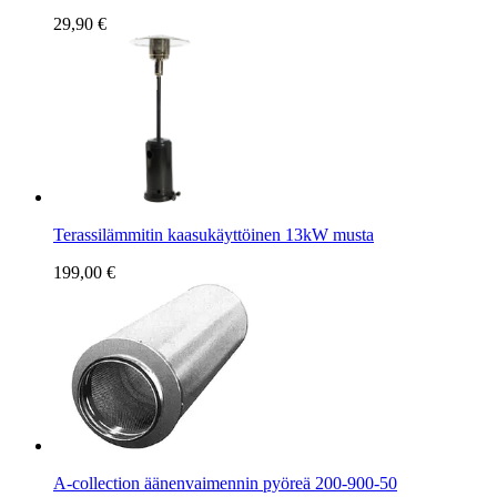
29,90 €
Terassilämmitin kaasukäyttöinen 13kW musta
199,00 €
A-collection äänenvaimennin pyöreä 200-900-50