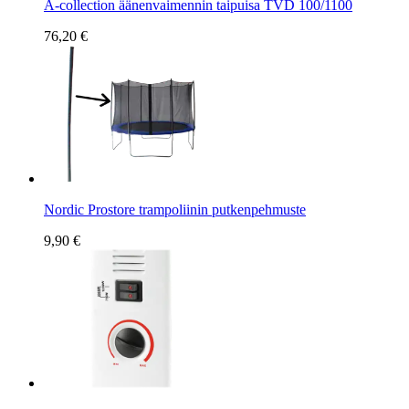
A-collection äänenvaimennin taipuisa TVD 100/1100
76,20 €
Nordic Prostore trampoliinin putkenpehmuste
9,90 €