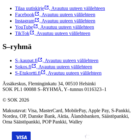
Tilaa uutiskirje
,
Avautuu uuteen välilehteen
Facebook
,
Avautuu uuteen välilehteen
Instagram
,
Avautuu uuteen välilehteen
YouTube
,
Avautuu uuteen välilehteen
TikTok
,
Avautuu uuteen välilehteen
S–ryhmä
S–kaupat.fi
,
Avautuu uuteen välilehteen
Sokos.fi
,
Avautuu uuteen välilehteen
S-Etukortti.fi
,
Avautuu uuteen välilehteen
Ässäkeskus, Fleminginkatu 34, 00510 Helsinki
SOK PL1 00088 S–RYHMÄ,
Y–tunnus 0116323–1
© SOK 2026
Maksutavat
:
Visa, MasterCard, MobilePay, Apple Pay, S-Pankki,
Nordea, OP, Danske Bank, Aktia, Ålandsbanken, Säästöpankki,
Oma Säästöpankki, POP Pankki, Walley