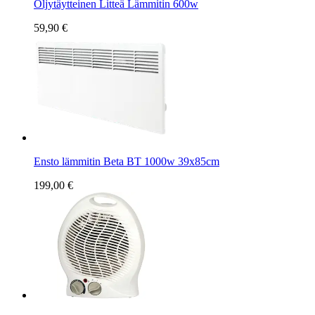
Öljytäytteinen Litteä Lämmitin 600w
59,90 €
Ensto lämmitin Beta BT 1000w 39x85cm
199,00 €