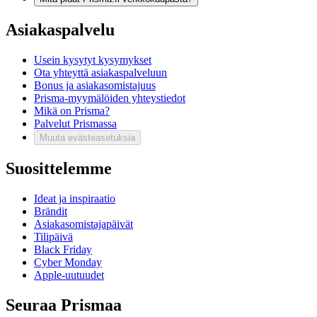
Asiakaspalvelu
Usein kysytyt kysymykset
Ota yhteyttä asiakaspalveluun
Bonus ja asiakasomistajuus
Prisma-myymälöiden yhteystiedot
Mikä on Prisma?
Palvelut Prismassa
Muuta evästeasetuksia
Suosittelemme
Ideat ja inspiraatio
Brändit
Asiakasomistajapäivät
Tilipäivä
Black Friday
Cyber Monday
Apple-uutuudet
Seuraa Prismaa