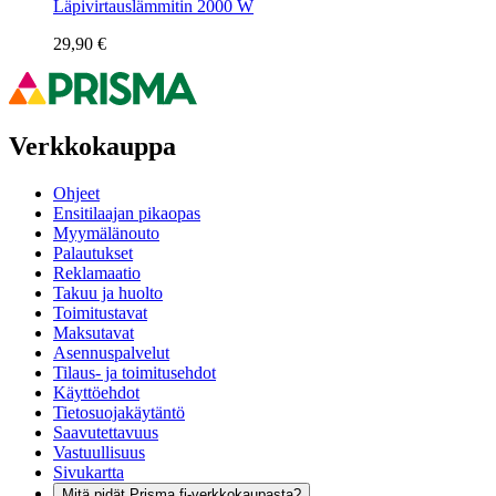
Läpivirtauslämmitin 2000 W
29,90 €
Verkkokauppa
Ohjeet
Ensitilaajan pikaopas
Myymälänouto
Palautukset
Reklamaatio
Takuu ja huolto
Toimitustavat
Maksutavat
Asennuspalvelut
Tilaus- ja toimitusehdot
Käyttöehdot
Tietosuojakäytäntö
Saavutettavuus
Vastuullisuus
Sivukartta
Mitä pidät Prisma.fi-verkkokaupasta?