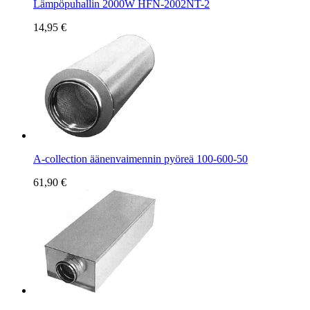
Lämpöpuhallin 2000W HFN-2002NT-2
14,95 €
A-collection äänenvaimennin pyöreä 100-600-50
61,90 €