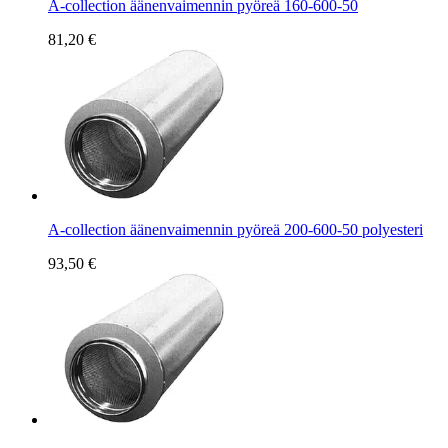
A-collection äänenvaimennin pyöreä 160-600-50
81,20 €
A-collection äänenvaimennin pyöreä 200-600-50 polyesteri
93,50 €