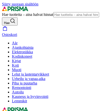
Siirry suoraan sisältöön
Hae tuotteita – aina halvat hinnat
Hae
Ostoskori
Ale
Ajankohtaista
Elektroniikka
Kodinkoneet
Kirjat
Koti
Muoti
Lelut ja lastentarvikkeet
Urheilu ja vapaa-aika
Piha ja puutarha
Remontointi
Autoilu
Kauneus ja hyvinvointi
Lemmikit