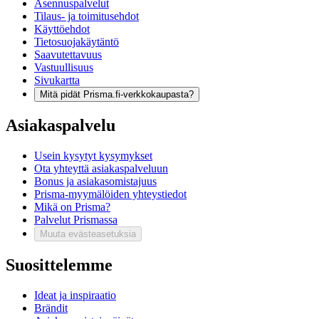
Asennuspalvelut
Tilaus- ja toimitusehdot
Käyttöehdot
Tietosuojakäytäntö
Saavutettavuus
Vastuullisuus
Sivukartta
Mitä pidät Prisma.fi-verkkokaupasta?
Asiakaspalvelu
Usein kysytyt kysymykset
Ota yhteyttä asiakaspalveluun
Bonus ja asiakasomistajuus
Prisma-myymälöiden yhteystiedot
Mikä on Prisma?
Palvelut Prismassa
Muuta evästeasetuksia
Suosittelemme
Ideat ja inspiraatio
Brändit