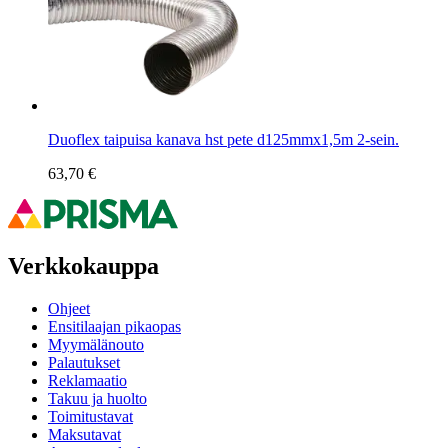
Duoflex taipuisa kanava hst pete d125mmx1,5m 2-sein.
63,70 €
Verkkokauppa
Ohjeet
Ensitilaajan pikaopas
Myymälänouto
Palautukset
Reklamaatio
Takuu ja huolto
Toimitustavat
Maksutavat