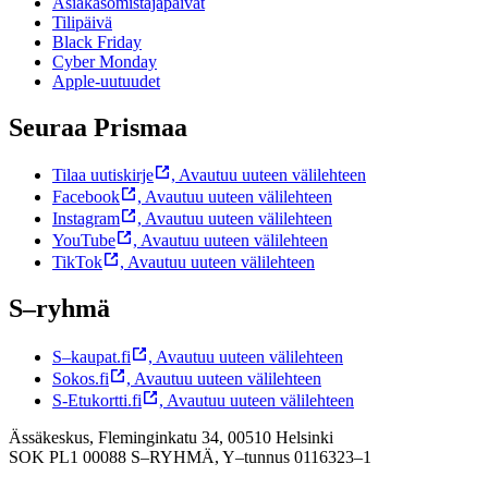
Asiakasomistajapäivät
Tilipäivä
Black Friday
Cyber Monday
Apple-uutuudet
Seuraa Prismaa
Tilaa uutiskirje
,
Avautuu uuteen välilehteen
Facebook
,
Avautuu uuteen välilehteen
Instagram
,
Avautuu uuteen välilehteen
YouTube
,
Avautuu uuteen välilehteen
TikTok
,
Avautuu uuteen välilehteen
S–ryhmä
S–kaupat.fi
,
Avautuu uuteen välilehteen
Sokos.fi
,
Avautuu uuteen välilehteen
S-Etukortti.fi
,
Avautuu uuteen välilehteen
Ässäkeskus, Fleminginkatu 34, 00510 Helsinki
SOK PL1 00088 S–RYHMÄ,
Y–tunnus 0116323–1