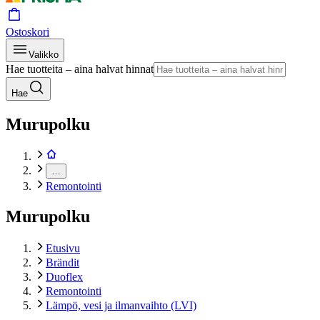
Ostoskori
Valikko
Hae tuotteita – aina halvat hinnat
Hae
Murupolku
…
Remontointi
Murupolku
Etusivu
Brändit
Duoflex
Remontointi
Lämpö, vesi ja ilmanvaihto (LVI)