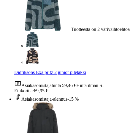
Tuotteesta on 2 värivaihtoehtoa
Didriksons Exa pr fz 2 junior piletakki
Asiakasomistajahinta
59,46 €
Hinta ilman S-
Etukorttia:
69,95 €
Asiakasomistaja-alennus
-15 %