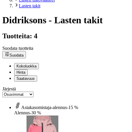
Lasten takit
Didriksons - Lasten takit
Tuotteita: 4
Suodata tuotteita
Suodata
Kokoluokka
Hinta
Saatavuus
Järjestä
Asiakasomistaja-alennus
-15 %
Alennus
-30 %