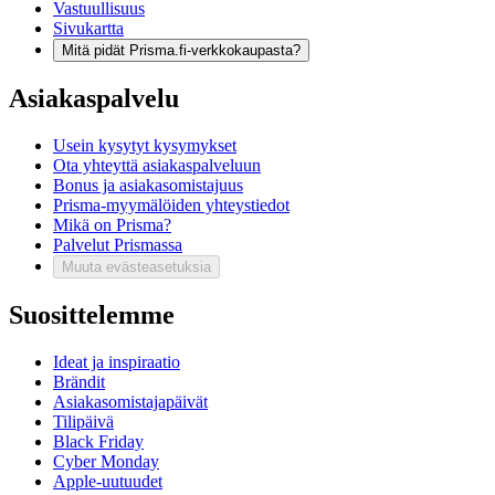
Vastuullisuus
Sivukartta
Mitä pidät Prisma.fi-verkkokaupasta?
Asiakaspalvelu
Usein kysytyt kysymykset
Ota yhteyttä asiakaspalveluun
Bonus ja asiakasomistajuus
Prisma-myymälöiden yhteystiedot
Mikä on Prisma?
Palvelut Prismassa
Muuta evästeasetuksia
Suosittelemme
Ideat ja inspiraatio
Brändit
Asiakasomistajapäivät
Tilipäivä
Black Friday
Cyber Monday
Apple-uutuudet