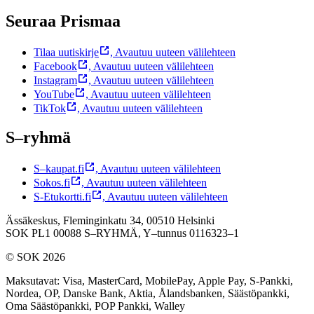
Seuraa Prismaa
Tilaa uutiskirje
,
Avautuu uuteen välilehteen
Facebook
,
Avautuu uuteen välilehteen
Instagram
,
Avautuu uuteen välilehteen
YouTube
,
Avautuu uuteen välilehteen
TikTok
,
Avautuu uuteen välilehteen
S–ryhmä
S–kaupat.fi
,
Avautuu uuteen välilehteen
Sokos.fi
,
Avautuu uuteen välilehteen
S-Etukortti.fi
,
Avautuu uuteen välilehteen
Ässäkeskus, Fleminginkatu 34, 00510 Helsinki
SOK PL1 00088 S–RYHMÄ,
Y–tunnus 0116323–1
© SOK 2026
Maksutavat
:
Visa, MasterCard, MobilePay, Apple Pay, S-Pankki,
Nordea, OP, Danske Bank, Aktia, Ålandsbanken, Säästöpankki,
Oma Säästöpankki, POP Pankki, Walley