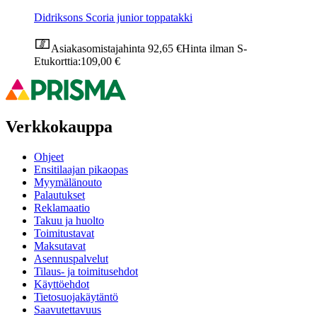
Didriksons Scoria junior toppatakki
Asiakasomistajahinta
92,65 €
Hinta ilman S-
Etukorttia:
109,00 €
Verkkokauppa
Ohjeet
Ensitilaajan pikaopas
Myymälänouto
Palautukset
Reklamaatio
Takuu ja huolto
Toimitustavat
Maksutavat
Asennuspalvelut
Tilaus- ja toimitusehdot
Käyttöehdot
Tietosuojakäytäntö
Saavutettavuus