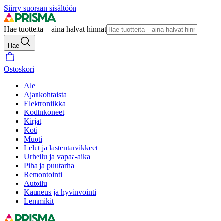
Siirry suoraan sisältöön
Hae tuotteita – aina halvat hinnat
Hae
Ostoskori
Ale
Ajankohtaista
Elektroniikka
Kodinkoneet
Kirjat
Koti
Muoti
Lelut ja lastentarvikkeet
Urheilu ja vapaa-aika
Piha ja puutarha
Remontointi
Autoilu
Kauneus ja hyvinvointi
Lemmikit