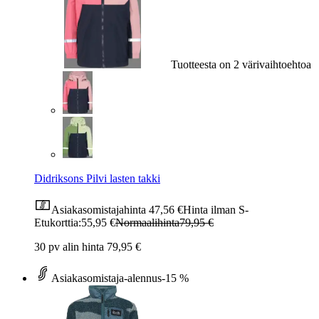
Tuotteesta on 2 värivaihtoehtoa
Didriksons Pilvi lasten takki
Asiakasomistajahinta
47,56 €
Hinta ilman S-
Etukorttia:
55,95 €
Normaalihinta
79,95 €
30 pv alin hinta 79,95 €
Asiakasomistaja-alennus
-15 %