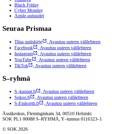
Black Friday
Cyber Monday
Apple-uutuudet
Seuraa Prismaa
Tilaa uutiskirje
,
Avautuu uuteen välilehteen
Facebook
,
Avautuu uuteen välilehteen
Instagram
,
Avautuu uuteen välilehteen
YouTube
,
Avautuu uuteen välilehteen
TikTok
,
Avautuu uuteen välilehteen
S–ryhmä
S–kaupat.fi
,
Avautuu uuteen välilehteen
Sokos.fi
,
Avautuu uuteen välilehteen
S-Etukortti.fi
,
Avautuu uuteen välilehteen
Ässäkeskus, Fleminginkatu 34, 00510 Helsinki
SOK PL1 00088 S–RYHMÄ,
Y–tunnus 0116323–1
© SOK 2026