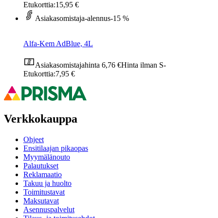
Etukorttia:
15,95 €
Asiakasomistaja-alennus
-15 %
Alfa-Kem AdBlue, 4L
Asiakasomistajahinta
6,76 €
Hinta ilman S-
Etukorttia:
7,95 €
Verkkokauppa
Ohjeet
Ensitilaajan pikaopas
Myymälänouto
Palautukset
Reklamaatio
Takuu ja huolto
Toimitustavat
Maksutavat
Asennuspalvelut