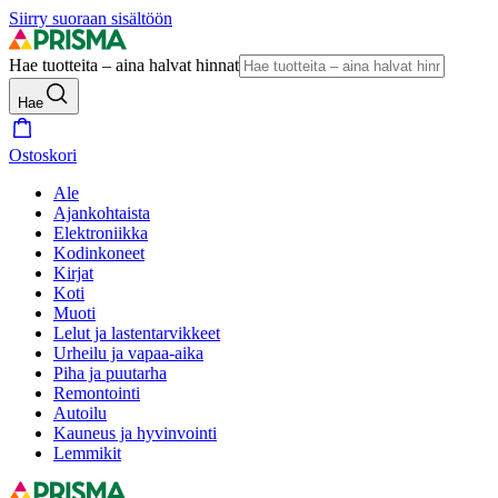
Siirry suoraan sisältöön
Hae tuotteita – aina halvat hinnat
Hae
Ostoskori
Ale
Ajankohtaista
Elektroniikka
Kodinkoneet
Kirjat
Koti
Muoti
Lelut ja lastentarvikkeet
Urheilu ja vapaa-aika
Piha ja puutarha
Remontointi
Autoilu
Kauneus ja hyvinvointi
Lemmikit