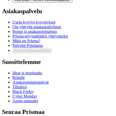
Asiakaspalvelu
Usein kysytyt kysymykset
Ota yhteyttä asiakaspalveluun
Bonus ja asiakasomistajuus
Prisma-myymälöiden yhteystiedot
Mikä on Prisma?
Palvelut Prismassa
Muuta evästeasetuksia
Suosittelemme
Ideat ja inspiraatio
Brändit
Asiakasomistajapäivät
Tilipäivä
Black Friday
Cyber Monday
Apple-uutuudet
Seuraa Prismaa