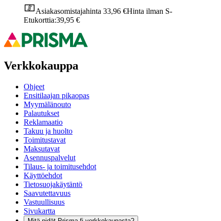
Asiakasomistajahinta
33,96 €
Hinta ilman S-
Etukorttia:
39,95 €
Verkkokauppa
Ohjeet
Ensitilaajan pikaopas
Myymälänouto
Palautukset
Reklamaatio
Takuu ja huolto
Toimitustavat
Maksutavat
Asennuspalvelut
Tilaus- ja toimitusehdot
Käyttöehdot
Tietosuojakäytäntö
Saavutettavuus
Vastuullisuus
Sivukartta
Mitä pidät Prisma.fi-verkkokaupasta?