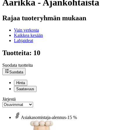
Aarikka - Ajankohtaista
Rajaa tuoteryhmän mukaan
Vain verkosta
Kaikkea kesään
Lahjaideat
Tuotteita: 10
Suodata tuotteita
Suodata
Hinta
Saatavuus
Järjestä
Asiakasomistaja-alennus
-15 %