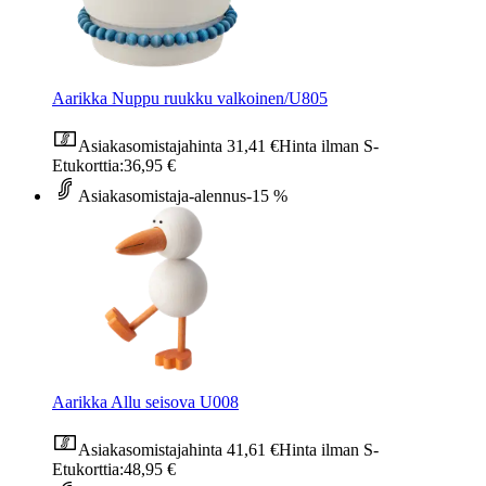
Aarikka Nuppu ruukku valkoinen/U805
Asiakasomistajahinta
31,41 €
Hinta ilman S-
Etukorttia:
36,95 €
Asiakasomistaja-alennus
-15 %
Aarikka Allu seisova U008
Asiakasomistajahinta
41,61 €
Hinta ilman S-
Etukorttia:
48,95 €