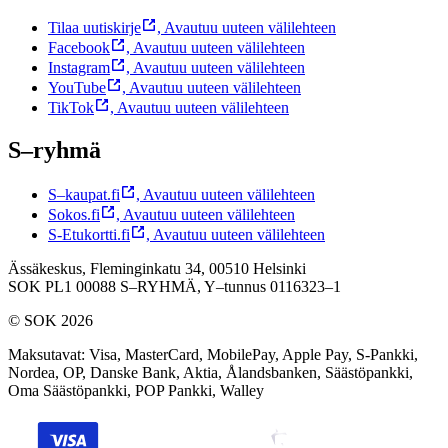
Tilaa uutiskirje
,
Avautuu uuteen välilehteen
Facebook
,
Avautuu uuteen välilehteen
Instagram
,
Avautuu uuteen välilehteen
YouTube
,
Avautuu uuteen välilehteen
TikTok
,
Avautuu uuteen välilehteen
S–ryhmä
S–kaupat.fi
,
Avautuu uuteen välilehteen
Sokos.fi
,
Avautuu uuteen välilehteen
S-Etukortti.fi
,
Avautuu uuteen välilehteen
Ässäkeskus, Fleminginkatu 34, 00510 Helsinki
SOK PL1 00088 S–RYHMÄ,
Y–tunnus 0116323–1
© SOK 2026
Maksutavat
:
Visa, MasterCard, MobilePay, Apple Pay, S-Pankki,
Nordea, OP, Danske Bank, Aktia, Ålandsbanken, Säästöpankki,
Oma Säästöpankki, POP Pankki, Walley