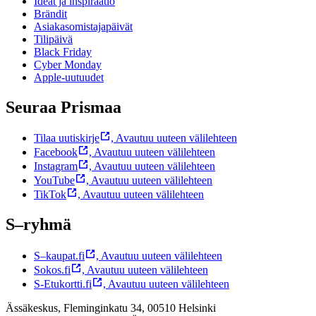
Ideat ja inspiraatio
Brändit
Asiakasomistajapäivät
Tilipäivä
Black Friday
Cyber Monday
Apple-uutuudet
Seuraa Prismaa
Tilaa uutiskirje
,
Avautuu uuteen välilehteen
Facebook
,
Avautuu uuteen välilehteen
Instagram
,
Avautuu uuteen välilehteen
YouTube
,
Avautuu uuteen välilehteen
TikTok
,
Avautuu uuteen välilehteen
S–ryhmä
S–kaupat.fi
,
Avautuu uuteen välilehteen
Sokos.fi
,
Avautuu uuteen välilehteen
S-Etukortti.fi
,
Avautuu uuteen välilehteen
Ässäkeskus, Fleminginkatu 34, 00510 Helsinki