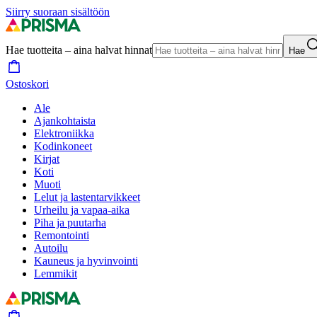
Siirry suoraan sisältöön
Hae tuotteita – aina halvat hinnat
Hae
Ostoskori
Ale
Ajankohtaista
Elektroniikka
Kodinkoneet
Kirjat
Koti
Muoti
Lelut ja lastentarvikkeet
Urheilu ja vapaa-aika
Piha ja puutarha
Remontointi
Autoilu
Kauneus ja hyvinvointi
Lemmikit