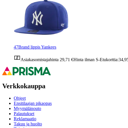
47Brand lippis Yankees
Asiakasomistajahinta
29,71 €
Hinta ilman S-Etukorttia:
34,9
Verkkokauppa
Ohjeet
Ensitilaajan pikaopas
Myymälänouto
Palautukset
Reklamaatio
Takuu ja huolto