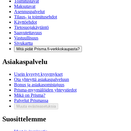
Toimitustavat
Maksutavat
Asennuspalvelut
Tilaus- ja toimitusehdot
Käyttöehdot
Tietosuojakäytäntö
Saavutettavuus
Vastuullisuus
Sivukartta
Mitä pidät Prisma.fi-verkkokaupasta?
Asiakaspalvelu
Usein kysytyt kysymykset
Ota yhteyttä asiakaspalveluun
Bonus ja asiakasomistajuus
Prisma-myymälöiden yhteystiedot
Mikä on Prisma?
Palvelut Prismassa
Muuta evästeasetuksia
Suosittelemme