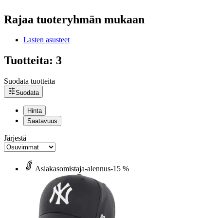
Rajaa tuoteryhmän mukaan
Lasten asusteet
Tuotteita: 3
Suodata tuotteita
Suodata
Hinta
Saatavuus
Järjestä
Asiakasomistaja-alennus
-15 %