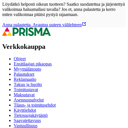
Löydätkö helposti oikean tuotteen? Saatko suodatettua ja järjestettyä
valikoimaa haluamallasi tavalla? Jos et, anna palautetta ja kerro
miten valikoimaa pitäisi pystyä rajaamaan.
Anna palautetta
,
Avautuu uuteen välilehteen
Verkkokauppa
Ohjeet
Ensitilaajan pikaopas
Myymälänouto
Palautukset
Reklamaatio
Takuu ja huolto
Toimitustavat
Maksutavat
Asennuspalvelut
Tilaus- ja toimitusehdot
Käyttöehdot
Tietosuojakäytäntö
Saavutettavuus
Vastuullisuus