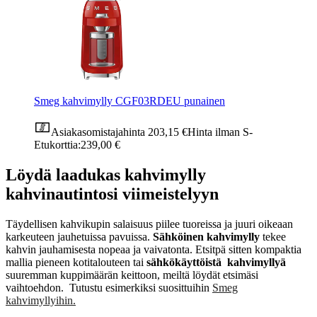
Smeg kahvimylly CGF03RDEU punainen
Asiakasomistajahinta
203,15 €
Hinta ilman S-
Etukorttia:
239,00 €
Löydä laadukas kahvimylly
kahvinautintosi viimeistelyyn
Täydellisen kahvikupin salaisuus piilee tuoreissa ja juuri oikeaan
karkeuteen jauhetuissa pavuissa.
Sähköinen kahvimylly
tekee
kahvin jauhamisesta nopeaa ja vaivatonta. Etsitpä sitten kompaktia
mallia pieneen kotitalouteen tai
sähkökäyttöistä kahvimyllyä
suuremman kuppimäärän keittoon, meiltä löydät etsimäsi
vaihtoehdon.
Tutustu esimerkiksi suosittuihin
Smeg
kahvimyllyihin.