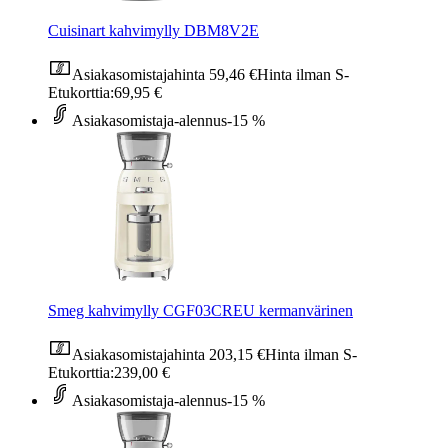
Cuisinart kahvimylly DBM8V2E
Asiakasomistajahinta
59,46 €
Hinta ilman S-
Etukorttia:
69,95 €
Asiakasomistaja-alennus
-15 %
Smeg kahvimylly CGF03CREU kermanvärinen
Asiakasomistajahinta
203,15 €
Hinta ilman S-
Etukorttia:
239,00 €
Asiakasomistaja-alennus
-15 %