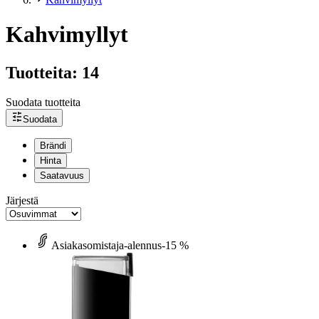
Kahvimyllyt
Tuotteita: 14
Suodata tuotteita
Suodata
Brändi
Hinta
Saatavuus
Järjestä
Asiakasomistaja-alennus
-15 %