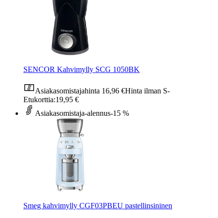
SENCOR Kahvimylly SCG 1050BK
Asiakasomistajahinta
16,96 €
Hinta ilman S-
Etukorttia:
19,95 €
Asiakasomistaja-alennus
-15 %
Smeg kahvimylly CGF03PBEU pastellinsininen