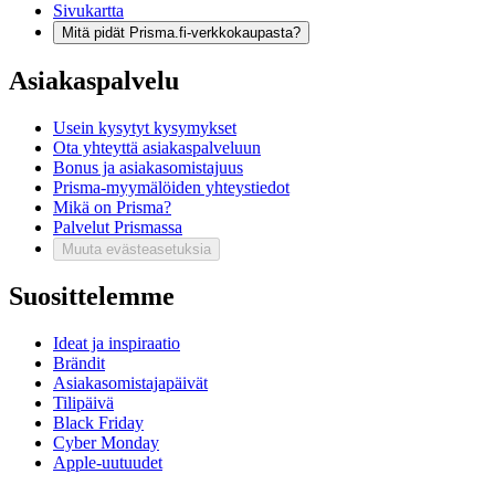
Sivukartta
Mitä pidät Prisma.fi-verkkokaupasta?
Asiakaspalvelu
Usein kysytyt kysymykset
Ota yhteyttä asiakaspalveluun
Bonus ja asiakasomistajuus
Prisma-myymälöiden yhteystiedot
Mikä on Prisma?
Palvelut Prismassa
Muuta evästeasetuksia
Suosittelemme
Ideat ja inspiraatio
Brändit
Asiakasomistajapäivät
Tilipäivä
Black Friday
Cyber Monday
Apple-uutuudet