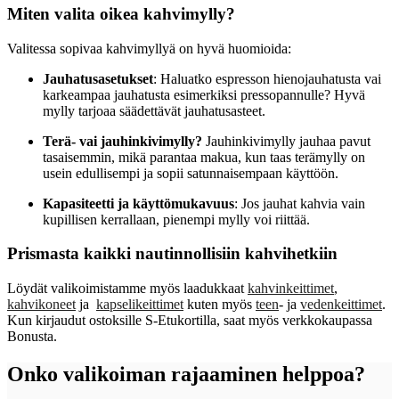
Miten valita oikea kahvimylly?
Valitessa sopivaa kahvimyllyä on hyvä huomioida:
Jauhatusasetukset
: Haluatko espresson hienojauhatusta vai
karkeampaa jauhatusta esimerkiksi pressopannulle? Hyvä
mylly tarjoaa säädettävät jauhatusasteet.
Terä- vai jauhinkivimylly?
Jauhinkivimylly jauhaa pavut
tasaisemmin, mikä parantaa makua, kun taas terämylly on
usein edullisempi ja sopii satunnaisempaan käyttöön.
Kapasiteetti ja käyttömukavuus
: Jos jauhat kahvia vain
kupillisen kerrallaan, pienempi mylly voi riittää.
Prismasta kaikki nautinnollisiin kahvihetkiin
Löydät valikoimistamme myös laadukkaat
kahvinkeittimet
,
kahvikoneet
ja
kapselikeittimet
kuten myös
teen
- ja
vedenkeittimet
.
Kun kirjaudut ostoksille S-Etukortilla, saat myös verkkokaupassa
Bonusta.
Onko valikoiman rajaaminen helppoa?