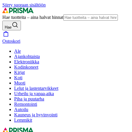
Siirry suoraan sisältöön
Hae tuotteita – aina halvat hinnat
Hae
Ostoskori
Ale
Ajankohtaista
Elektroniikka
Kodinkoneet
Kirjat
Koti
Muoti
Lelut ja lastentarvikkeet
Urheilu ja vapaa-aika
Piha ja puutarha
Remontointi
Autoilu
Kauneus ja hyvinvointi
Lemmikit