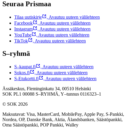
Seuraa Prismaa
Tilaa uutiskirje
,
Avautuu uuteen välilehteen
Facebook
,
Avautuu uuteen välilehteen
Instagram
,
Avautuu uuteen välilehteen
YouTube
,
Avautuu uuteen välilehteen
TikTok
,
Avautuu uuteen välilehteen
S–ryhmä
S–kaupat.fi
,
Avautuu uuteen välilehteen
Sokos.fi
,
Avautuu uuteen välilehteen
S-Etukortti.fi
,
Avautuu uuteen välilehteen
Ässäkeskus, Fleminginkatu 34, 00510 Helsinki
SOK PL1 00088 S–RYHMÄ,
Y–tunnus 0116323–1
© SOK 2026
Maksutavat
:
Visa, MasterCard, MobilePay, Apple Pay, S-Pankki,
Nordea, OP, Danske Bank, Aktia, Ålandsbanken, Säästöpankki,
Oma Säästöpankki, POP Pankki, Walley