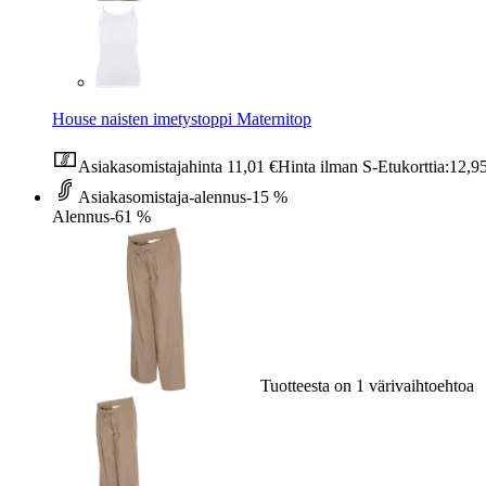
House naisten imetystoppi Maternitop
Asiakasomistajahinta
11,01 €
Hinta ilman S-Etukorttia:
12,9
Asiakasomistaja-alennus
-15 %
Alennus
-61 %
Tuotteesta on 1 värivaihtoehtoa