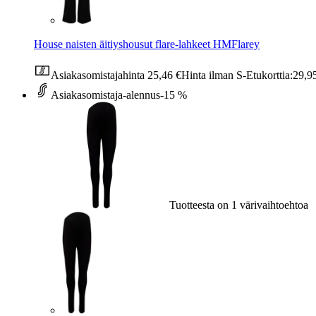
House naisten äitiyshousut flare-lahkeet HMFlarey
Asiakasomistajahinta
25,46 €
Hinta ilman S-Etukorttia:
29,9
Asiakasomistaja-alennus
-15 %
Tuotteesta on 1 värivaihtoehtoa