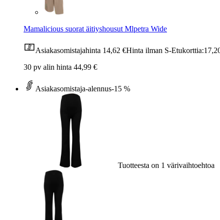
Mamalicious suorat äitiyshousut Mlpetra Wide
Asiakasomistajahinta
14,62 €
Hinta ilman S-Etukorttia:
17,2
30 pv alin hinta 44,99 €
Asiakasomistaja-alennus
-15 %
Tuotteesta on 1 värivaihtoehtoa