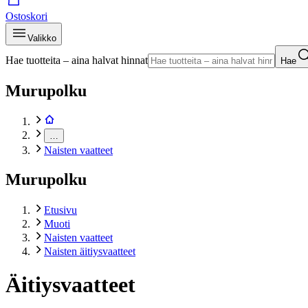
Ostoskori
Valikko
Hae tuotteita – aina halvat hinnat
Hae
Murupolku
…
Naisten vaatteet
Murupolku
Etusivu
Muoti
Naisten vaatteet
Naisten äitiysvaatteet
Äitiysvaatteet