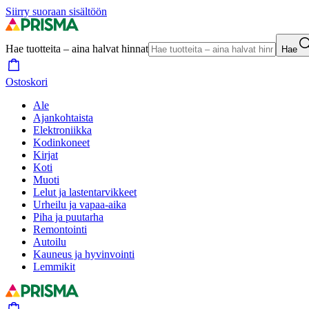
Siirry suoraan sisältöön
Hae tuotteita – aina halvat hinnat
Hae
Ostoskori
Ale
Ajankohtaista
Elektroniikka
Kodinkoneet
Kirjat
Koti
Muoti
Lelut ja lastentarvikkeet
Urheilu ja vapaa-aika
Piha ja puutarha
Remontointi
Autoilu
Kauneus ja hyvinvointi
Lemmikit