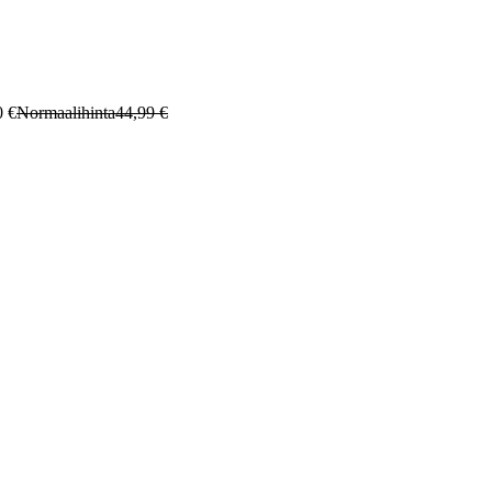
0 €
Normaalihinta
44,99 €