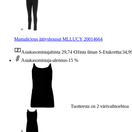
Mamalicious äitiyshousut MLLUCY 20014664
Asiakasomistajahinta
29,74 €
Hinta ilman S-Etukorttia:
34,9
Asiakasomistaja-alennus
-15 %
Tuotteesta on 2 värivaihtoehtoa