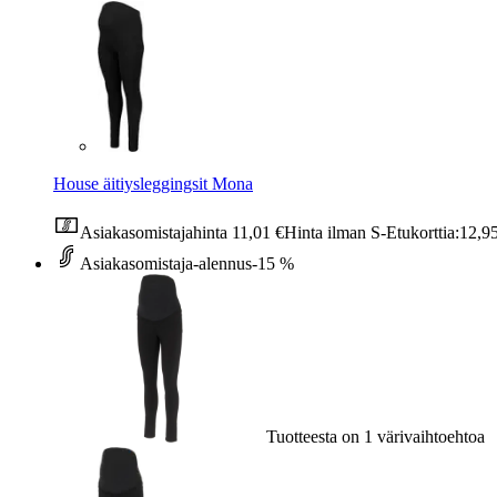
House äitiysleggingsit Mona
Asiakasomistajahinta
11,01 €
Hinta ilman S-Etukorttia:
12,9
Asiakasomistaja-alennus
-15 %
Tuotteesta on 1 värivaihtoehtoa