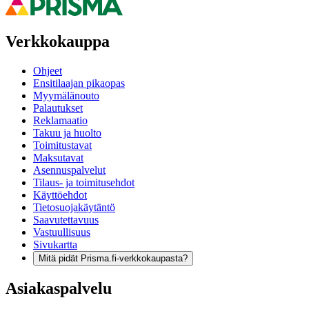
Verkkokauppa
Ohjeet
Ensitilaajan pikaopas
Myymälänouto
Palautukset
Reklamaatio
Takuu ja huolto
Toimitustavat
Maksutavat
Asennuspalvelut
Tilaus- ja toimitusehdot
Käyttöehdot
Tietosuojakäytäntö
Saavutettavuus
Vastuullisuus
Sivukartta
Mitä pidät Prisma.fi-verkkokaupasta?
Asiakaspalvelu