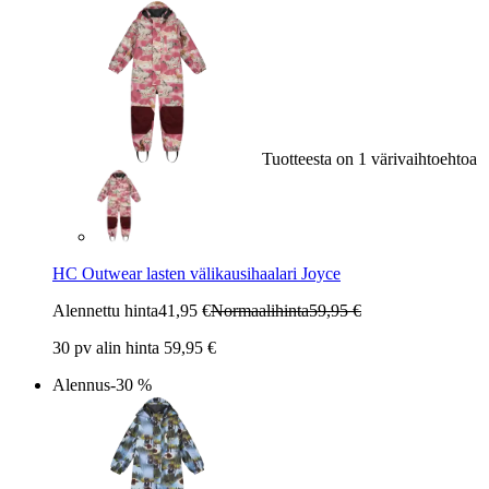
Tuotteesta on 1 värivaihtoehtoa
HC Outwear lasten välikausihaalari Joyce
Alennettu hinta
41,95 €
Normaalihinta
59,95 €
30 pv alin hinta 59,95 €
Alennus
-30 %