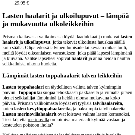
29,95 €
Lasten haalarit ja ulkoilupuvut – lämpöä
ja mukavuutta ulkoleikkeihin
Prisman kattavasta valikoimasta löydät laadukkaat ja mukavat
lasten
haalarit
ja
ulkoilupuvut
, jotka tekevät ulkoilusta hauskaa säällä
kuin säällä. Olipa edessä talvinen lumisade tai kevään raikas tuuli,
meiltä löydät oikeanlaisen varustuksen, joka pitää lapsesi lämpimänä
ja kuivana. Valitse lapsellesi sopivat
haalarit
ja anna heidän nauttia
seikkailuista ulkona huoletta.
Lämpimät lasten toppahaalarit talven leikkeihin
Lasten toppahaalari
on täydellinen valinta talven kylmimpiin
päiviin.
Toppapuku
suojaa tehokkaasti pakkaselta ja viimalta pitäen
pienet seikkailijat lämpiminä ja heidän olonsa mukavana koko
päivän. Prisman valikoimasta löydät eri tyylisiä
talvihaalareita
,
kuten
lasten kevyttoppahaalareita,
ja paksumpia talvihaalareita.
Lasten merinovillahaalarit
ovat loistava valinta
lasten kerrastoksi
.
Tiesitkö, että
merinovilla
on toimiva materiaali kylmää vastaan ja
kosteuden poistoon iholta?