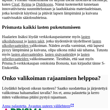
kuten
Ciraf
,
Reima
ja
Didriksons
. Nämä tuotemerkit tunnetaan
innovatiivisesta suunnittelustaan ja laadukkaista materiaaleistaan,
jotka kestävät käytössä ja pitävät lapsen lämpimänä ja kuivana
vaativissakin sääolosuhteissa.
Prismasta kaikki lasten pukeutumiseen
Haalarien lisäksi löydät verkkokaupastamme myös
lasten
ulkoiluhousut j
a
lasten takit,
jotka täydentävät täydellisesti
lasten
ulkoiluvaatteiden v
alikoiman. Näiden avulla varmistat, että lapsesi
pysyy lämpimänä ja kuivana, olipa ulkona mikä sää tahansa. Tutustu
myös
lasten alusvaatteiden,
lasten sisävaatteide
n ja
lasten
urheiluvaatteiden
valikoimaamme. Tiesithän, että saat myös
Prisma.fi-verkkokaupan ostoksista Bonusta, kun kirjaudut tänne S-
Etukortilla.
Onko valikoiman rajaaminen helppoa?
Löydätkö helposti oikean tuotteen? Saatko suodatettua ja järjestettyä
valikoimaa haluamallasi tavalla? Jos et, anna palautetta ja kerro
miten valikoimaa pitäisi pystyä rajaamaan.
Anna palautetta
,
Avautuu uuteen välilehteen