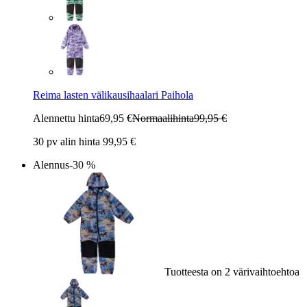
Reima lasten välikausihaalari Paihola
Alennettu hinta
69,95 €
Normaalihinta
99,95 €
30 pv alin hinta 99,95 €
Alennus
-30 %
Tuotteesta on 2 värivaihtoehtoa