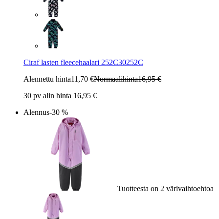
Ciraf lasten fleecehaalari 252C30252C
Alennettu hinta
11,70 €
Normaalihinta
16,95 €
30 pv alin hinta 16,95 €
Alennus
-30 %
Tuotteesta on 2 värivaihtoehtoa