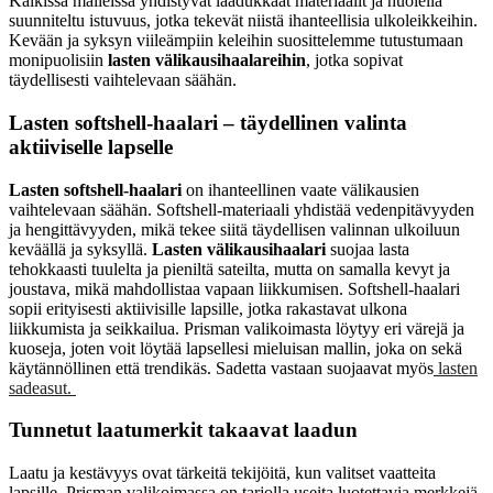
Kaikissa malleissa yhdistyvät laadukkaat materiaalit ja huolella
suunniteltu istuvuus, jotka tekevät niistä ihanteellisia ulkoleikkeihin.
Kevään ja syksyn viileämpiin keleihin suosittelemme tutustumaan
monipuolisiin
lasten välikausihaalareihin
, jotka sopivat
täydellisesti vaihtelevaan säähän.
Lasten softshell-haalari – täydellinen valinta
aktiiviselle lapselle
Lasten softshell-haalari
on ihanteellinen vaate välikausien
vaihtelevaan säähän. Softshell-materiaali yhdistää vedenpitävyyden
ja hengittävyyden, mikä tekee siitä täydellisen valinnan ulkoiluun
keväällä ja syksyllä.
Lasten välikausihaalari
suojaa lasta
tehokkaasti tuulelta ja pieniltä sateilta, mutta on samalla kevyt ja
joustava, mikä mahdollistaa vapaan liikkumisen. Softshell-haalari
sopii erityisesti aktiivisille lapsille, jotka rakastavat ulkona
liikkumista ja seikkailua. Prisman valikoimasta löytyy eri värejä ja
kuoseja, joten voit löytää lapsellesi mieluisan mallin, joka on sekä
käytännöllinen että trendikäs. Sadetta vastaan suojaavat myös
lasten
sadeasut.
Tunnetut laatumerkit takaavat laadun
Laatu ja kestävyys ovat tärkeitä tekijöitä, kun valitset vaatteita
lapsille. Prisman valikoimassa on tarjolla useita luotettavia merkkejä,