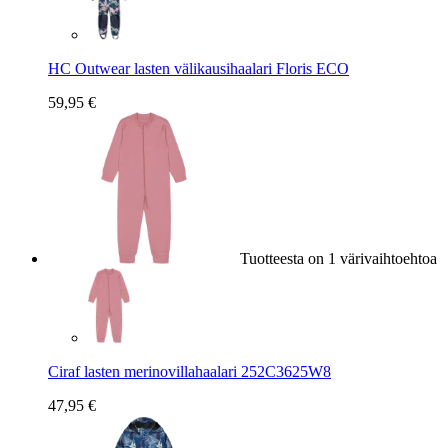
HC Outwear lasten välikausihaalari Floris ECO
59,95 €
Tuotteesta on 1 värivaihtoehtoa
Ciraf lasten merinovillahaalari 252C3625W8
47,95 €