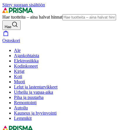
Siirry suoraan sisältöön
Hae tuotteita – aina halvat hinnat
Hae
Ostoskori
Ale
Ajankohtaista
Elektroniikka
Kodinkoneet
Kirjat
Koti
Muoti
Lelut ja lastentarvikkeet
Urheilu ja vapaa-aika
Piha ja puutarha
Remontointi
Autoilu
Kauneus ja hyvinvointi
Lemmikit