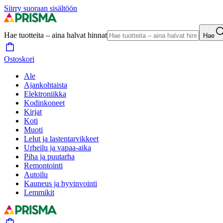
Siirry suoraan sisältöön
Hae tuotteita – aina halvat hinnat
Hae
Ostoskori
Ale
Ajankohtaista
Elektroniikka
Kodinkoneet
Kirjat
Koti
Muoti
Lelut ja lastentarvikkeet
Urheilu ja vapaa-aika
Piha ja puutarha
Remontointi
Autoilu
Kauneus ja hyvinvointi
Lemmikit