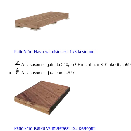
PatioN°rd Havu valmisterassi 1x3 kestopuu
Asiakasomistajahinta
540,55 €
Hinta ilman S-Etukorttia:
569
Asiakasomistaja-alennus
-5 %
PatioN°rd Kaiku valmisterassi 1x2 kestopuu