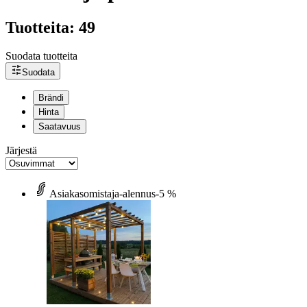
Tuotteita: 49
Suodata tuotteita
Suodata
Brändi
Hinta
Saatavuus
Järjestä
Asiakasomistaja-alennus
-5 %