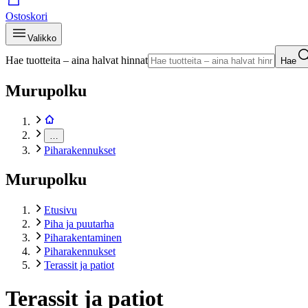
Ostoskori
Valikko
Hae tuotteita – aina halvat hinnat
Hae
Murupolku
…
Piharakennukset
Murupolku
Etusivu
Piha ja puutarha
Piharakentaminen
Piharakennukset
Terassit ja patiot
Terassit ja patiot