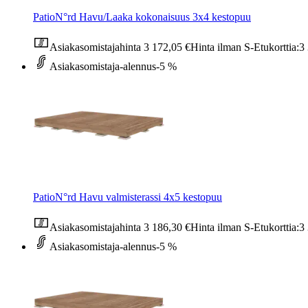
PatioN°rd Havu/Laaka kokonaisuus 3x4 kestopuu
Asiakasomistajahinta
3 172,05 €
Hinta ilman S-Etukorttia:
3
Asiakasomistaja-alennus
-5 %
PatioN°rd Havu valmisterassi 4x5 kestopuu
Asiakasomistajahinta
3 186,30 €
Hinta ilman S-Etukorttia:
3
Asiakasomistaja-alennus
-5 %