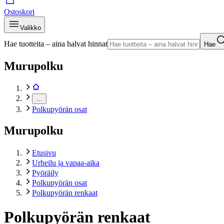
Ostoskori
Valikko
Hae tuotteita – aina halvat hinnat
Hae
Murupolku
…
Polkupyörän osat
Murupolku
Etusivu
Urheilu ja vapaa-aika
Pyöräily
Polkupyörän osat
Polkupyörän renkaat
Polkupyörän renkaat