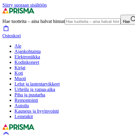
Siirry suoraan sisältöön
Hae tuotteita – aina halvat hinnat
Hae
Ostoskori
Ale
Ajankohtaista
Elektroniikka
Kodinkoneet
Kirjat
Koti
Muoti
Lelut ja lastentarvikkeet
Urheilu ja vapaa-aika
Piha ja puutarha
Remontointi
Autoilu
Kauneus ja hyvinvointi
Lemmikit