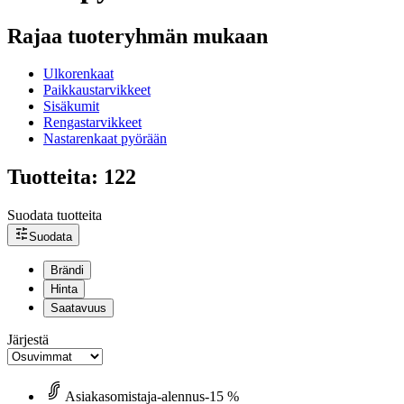
Rajaa tuoteryhmän mukaan
Ulkorenkaat
Paikkaustarvikkeet
Sisäkumit
Rengastarvikkeet
Nastarenkaat pyörään
Tuotteita: 122
Suodata tuotteita
Suodata
Brändi
Hinta
Saatavuus
Järjestä
Asiakasomistaja-alennus
-15 %