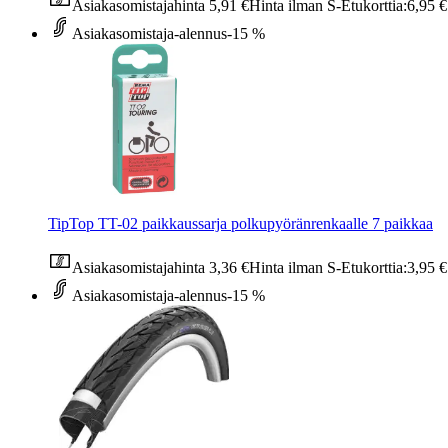
Asiakasomistajahinta
5,91 €
Hinta ilman S-Etukorttia:
6,95 €
Asiakasomistaja-alennus
-15 %
TipTop TT-02 paikkaussarja polkupyöränrenkaalle 7 paikkaa
Asiakasomistajahinta
3,36 €
Hinta ilman S-Etukorttia:
3,95 €
Asiakasomistaja-alennus
-15 %