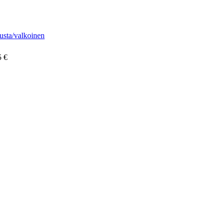
usta/valkoinen
5 €