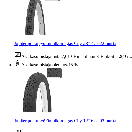
Jupiter polkupyörän ulkorengas City 28" 47-622 musta
Asiakasomistajahinta
7,61 €
Hinta ilman S-Etukorttia:
8,95 €
Asiakasomistaja-alennus
-15 %
Jupiter polkupyörän ulkorengas City 12" 62-203 musta