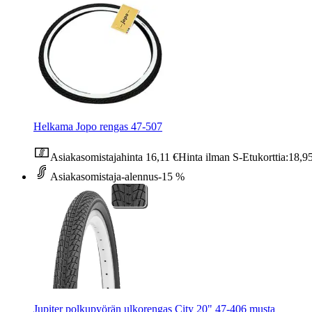
Helkama Jopo rengas 47-507
Asiakasomistajahinta
16,11 €
Hinta ilman S-Etukorttia:
18,9
Asiakasomistaja-alennus
-15 %
Jupiter polkupyörän ulkorengas City 20" 47-406 musta