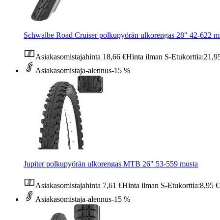
Schwalbe Road Cruiser polkupyörän ulkorengas 28" 42-622 m
Asiakasomistajahinta
18,66 €
Hinta ilman S-Etukorttia:
21,9
Asiakasomistaja-alennus
-15 %
Jupiter polkupyörän ulkorengas MTB 26" 53-559 musta
Asiakasomistajahinta
7,61 €
Hinta ilman S-Etukorttia:
8,95 €
Asiakasomistaja-alennus
-15 %