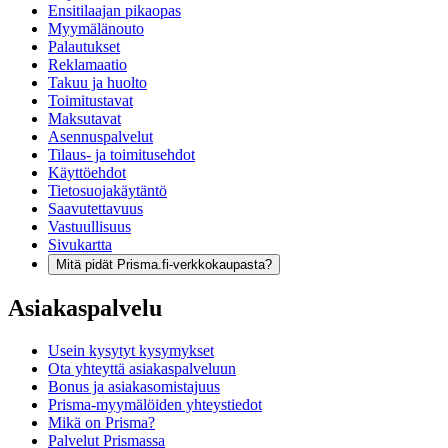
Ensitilaajan pikaopas
Myymälänouto
Palautukset
Reklamaatio
Takuu ja huolto
Toimitustavat
Maksutavat
Asennuspalvelut
Tilaus- ja toimitusehdot
Käyttöehdot
Tietosuojakäytäntö
Saavutettavuus
Vastuullisuus
Sivukartta
Mitä pidät Prisma.fi-verkkokaupasta?
Asiakaspalvelu
Usein kysytyt kysymykset
Ota yhteyttä asiakaspalveluun
Bonus ja asiakasomistajuus
Prisma-myymälöiden yhteystiedot
Mikä on Prisma?
Palvelut Prismassa