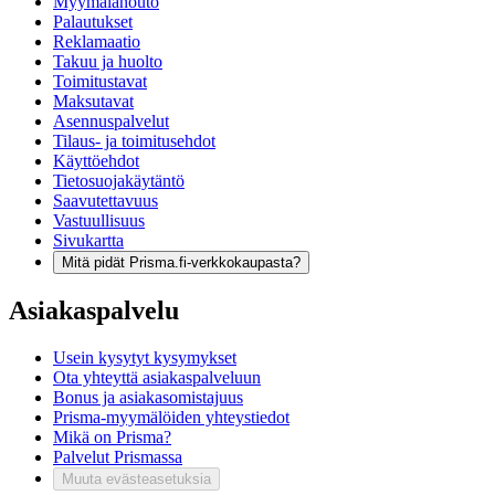
Myymälänouto
Palautukset
Reklamaatio
Takuu ja huolto
Toimitustavat
Maksutavat
Asennuspalvelut
Tilaus- ja toimitusehdot
Käyttöehdot
Tietosuojakäytäntö
Saavutettavuus
Vastuullisuus
Sivukartta
Mitä pidät Prisma.fi-verkkokaupasta?
Asiakaspalvelu
Usein kysytyt kysymykset
Ota yhteyttä asiakaspalveluun
Bonus ja asiakasomistajuus
Prisma-myymälöiden yhteystiedot
Mikä on Prisma?
Palvelut Prismassa
Muuta evästeasetuksia