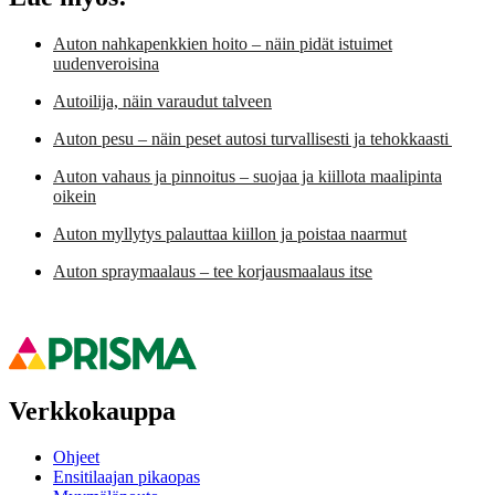
Auton nahkapenkkien hoito – näin pidät istuimet
uudenveroisina
Autoilija, näin varaudut talveen
Auton pesu – näin peset autosi turvallisesti ja tehokkaasti
Auton vahaus ja pinnoitus – suojaa ja kiillota maalipinta
oikein
Auton myllytys palauttaa kiillon ja poistaa naarmut
Auton spraymaalaus – tee korjausmaalaus itse
Verkkokauppa
Ohjeet
Ensitilaajan pikaopas