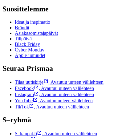
Suosittelemme
Ideat ja inspiraatio
Brändit
Asiakasomistajapäivät
Tilipäivä
Black Friday
Cyber Monday
Apple-uutuudet
Seuraa Prismaa
Tilaa uutiskirje
,
Avautuu uuteen välilehteen
Facebook
,
Avautuu uuteen välilehteen
Instagram
,
Avautuu uuteen välilehteen
YouTube
,
Avautuu uuteen välilehteen
TikTok
,
Avautuu uuteen välilehteen
S–ryhmä
S–kaupat.fi
,
Avautuu uuteen välilehteen