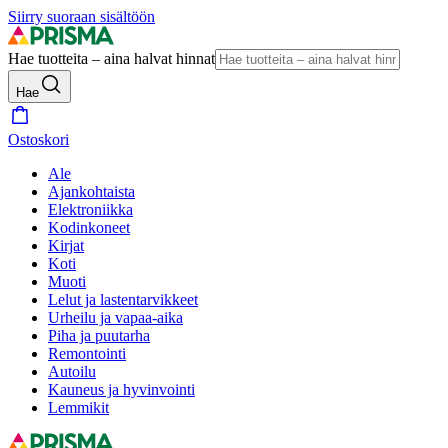
Siirry suoraan sisältöön
Hae tuotteita – aina halvat hinnat
Hae
Ostoskori
Ale
Ajankohtaista
Elektroniikka
Kodinkoneet
Kirjat
Koti
Muoti
Lelut ja lastentarvikkeet
Urheilu ja vapaa-aika
Piha ja puutarha
Remontointi
Autoilu
Kauneus ja hyvinvointi
Lemmikit