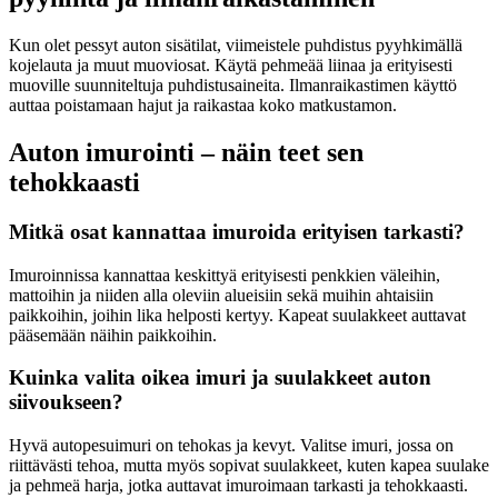
Kun olet pessyt auton sisätilat, viimeistele puhdistus pyyhkimällä
kojelauta ja muut muoviosat. Käytä pehmeää liinaa ja erityisesti
muoville suunniteltuja puhdistusaineita. Ilmanraikastimen käyttö
auttaa poistamaan hajut ja raikastaa koko matkustamon.
Auton imurointi – näin teet sen
tehokkaasti
Mitkä osat kannattaa imuroida erityisen tarkasti?
Imuroinnissa kannattaa keskittyä erityisesti penkkien väleihin,
mattoihin ja niiden alla oleviin alueisiin sekä muihin ahtaisiin
paikkoihin, joihin lika helposti kertyy. Kapeat suulakkeet auttavat
pääsemään näihin paikkoihin.
Kuinka valita oikea imuri ja suulakkeet auton
siivoukseen?
Hyvä autopesuimuri on tehokas ja kevyt. Valitse imuri, jossa on
riittävästi tehoa, mutta myös sopivat suulakkeet, kuten kapea suulake
ja pehmeä harja, jotka auttavat imuroimaan tarkasti ja tehokkaasti.