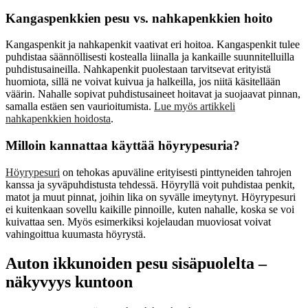
Kangaspenkkien pesu vs. nahkapenkkien hoito
Kangaspenkit ja nahkapenkit vaativat eri hoitoa. Kangaspenkit tulee
puhdistaa säännöllisesti kostealla liinalla ja kankaille suunnitelluilla
puhdistusaineilla. Nahkapenkit puolestaan tarvitsevat erityistä
huomiota, sillä ne voivat kuivua ja halkeilla, jos niitä käsitellään
väärin. Nahalle sopivat puhdistusaineet hoitavat ja suojaavat pinnan,
samalla estäen sen vaurioitumista.
Lue myös artikkeli
nahkapenkkien hoidosta
.
Milloin kannattaa käyttää höyrypesuria?
Höyrypesuri
on tehokas apuväline erityisesti pinttyneiden tahrojen
kanssa ja syväpuhdistusta tehdessä. Höyryllä voit puhdistaa penkit,
matot ja muut pinnat, joihin lika on syvälle imeytynyt. Höyrypesuri
ei kuitenkaan sovellu kaikille pinnoille, kuten nahalle, koska se voi
kuivattaa sen. Myös esimerkiksi kojelaudan muoviosat voivat
vahingoittua kuumasta höyrystä.
Auton ikkunoiden pesu sisäpuolelta –
näkyvyys kuntoon