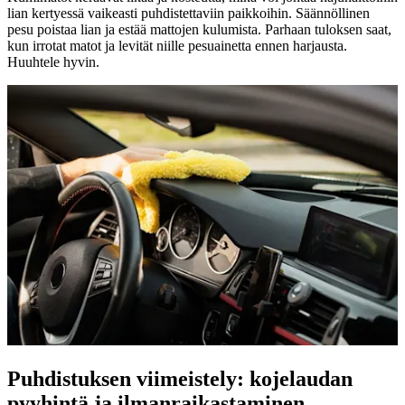
lian kertyessä vaikeasti puhdistettaviin paikkoihin. Säännöllinen
pesu poistaa lian ja estää mattojen kulumista. Parhaan tuloksen saat,
kun irrotat matot ja levität niille pesuainetta ennen harjausta.
Huuhtele hyvin.
Puhdistuksen viimeistely: kojelaudan
pyyhintä ja ilmanraikastaminen