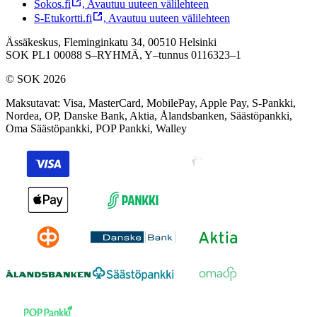
Sokos.fi
,
Avautuu uuteen välilehteen
S-Etukortti.fi
,
Avautuu uuteen välilehteen
Ässäkeskus, Fleminginkatu 34, 00510 Helsinki
SOK PL1 00088 S–RYHMÄ,
Y–tunnus 0116323–1
© SOK 2026
Maksutavat
:
Visa, MasterCard, MobilePay, Apple Pay, S-Pankki,
Nordea, OP, Danske Bank, Aktia, Ålandsbanken, Säästöpankki,
Oma Säästöpankki, POP Pankki, Walley