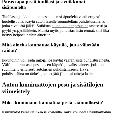
Paras tapa pestä tuulilasi ja sivuikkunat
sisäpuolelta
Tuulilasin ja ikkunoiden peseminen sisäpuolelta vaatii erityistä
huolellisuutta. Käytä auton laseille suunniteltuja puhdistusaineita,
jotka eivät jätä jälkiä. Suihkuta
auton ikkunanpesuaine
tasaisesti ja
pyyhi ympyräliikkein. Muista myös puhdistaa lasin reunat, sillä lika
kertyy helposti näihin alueisiin.
Mitä aineita kannattaa käyttää, jotta vältetään
raidat?
Ikkunoihin voi jäädä raitoja, jos käytät vääränlaista puhdistusaineita.
Vältä liian runsasta pesuaineen käyttöä ja valitse aineet, jotka on
suunniteltu erityisesti autolasien puhdistamiseen. Hyvä
puhdistusliina on tärkeä, jotta et jätä jälkiä tai raitoja lasiin.
Auton kumimattojen pesu ja sisätilojen
viimeistely
Miksi kumimatot kannattaa pestä säännöllisesti?
Kumimatot keräävät likaa ja kosteutta, mikä voi johtaa hajuhaittoihin