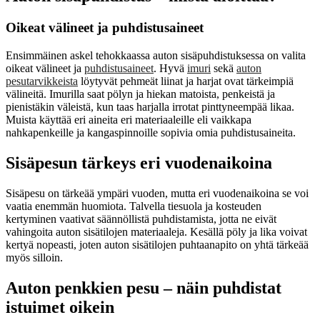
Oikeat välineet ja puhdistusaineet
Ensimmäinen askel tehokkaassa auton sisäpuhdistuksessa on valita
oikeat välineet ja
puhdistusaineet
. Hyvä
imuri
sekä
auton
pesutarvikkeista
löytyvät pehmeät liinat ja harjat ovat tärkeimpiä
välineitä. Imurilla saat pölyn ja hiekan matoista, penkeistä ja
pienistäkin väleistä, kun taas harjalla irrotat pinttyneempää likaa.
Muista käyttää eri aineita eri materiaaleille eli vaikkapa
nahkapenkeille ja kangaspinnoille sopivia omia puhdistusaineita.
Sisäpesun tärkeys eri vuodenaikoina
Sisäpesu on tärkeää ympäri vuoden, mutta eri vuodenaikoina se voi
vaatia enemmän huomiota. Talvella tiesuola ja kosteuden
kertyminen vaativat säännöllistä puhdistamista, jotta ne eivät
vahingoita auton sisätilojen materiaaleja. Kesällä pöly ja lika voivat
kertyä nopeasti, joten auton sisätilojen puhtaanapito on yhtä tärkeää
myös silloin.
Auton penkkien pesu – näin puhdistat
istuimet oikein