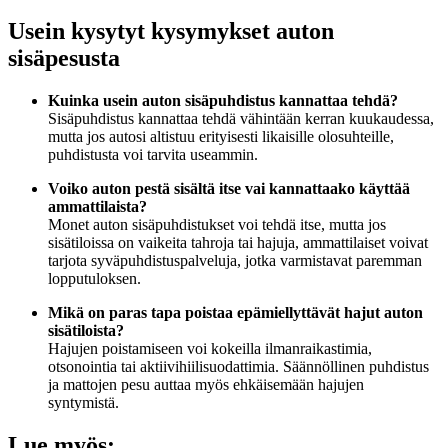
Usein kysytyt kysymykset auton
sisäpesusta
Kuinka usein auton sisäpuhdistus kannattaa tehdä?
Sisäpuhdistus kannattaa tehdä vähintään kerran kuukaudessa,
mutta jos autosi altistuu erityisesti likaisille olosuhteille,
puhdistusta voi tarvita useammin.
Voiko auton pestä sisältä itse vai kannattaako käyttää
ammattilaista?
Monet auton sisäpuhdistukset voi tehdä itse, mutta jos
sisätiloissa on vaikeita tahroja tai hajuja, ammattilaiset voivat
tarjota syväpuhdistuspalveluja, jotka varmistavat paremman
lopputuloksen.
Mikä on paras tapa poistaa epämiellyttävät hajut auton
sisätiloista?
Hajujen poistamiseen voi kokeilla ilmanraikastimia,
otsonointia tai aktiivihiilisuodattimia. Säännöllinen puhdistus
ja mattojen pesu auttaa myös ehkäisemään hajujen
syntymistä.
Lue myös: