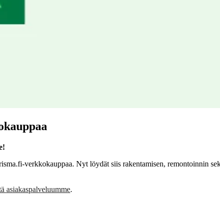
kokauppaa
e!
ma.fi-verkkokauppaa. Nyt löydät siis rakentamisen, remontoinnin sekä
ttä asiakaspalveluumme
.