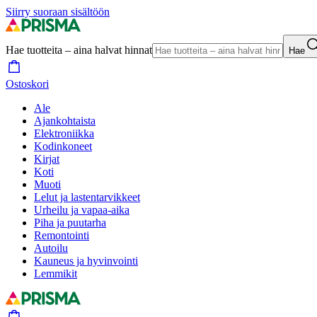
Siirry suoraan sisältöön
Hae tuotteita – aina halvat hinnat
Hae
Ostoskori
Ale
Ajankohtaista
Elektroniikka
Kodinkoneet
Kirjat
Koti
Muoti
Lelut ja lastentarvikkeet
Urheilu ja vapaa-aika
Piha ja puutarha
Remontointi
Autoilu
Kauneus ja hyvinvointi
Lemmikit