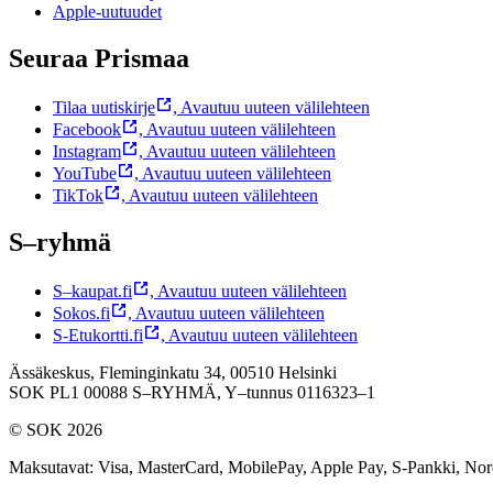
Apple-uutuudet
Seuraa Prismaa
Tilaa uutiskirje
,
Avautuu uuteen välilehteen
Facebook
,
Avautuu uuteen välilehteen
Instagram
,
Avautuu uuteen välilehteen
YouTube
,
Avautuu uuteen välilehteen
TikTok
,
Avautuu uuteen välilehteen
S–ryhmä
S–kaupat.fi
,
Avautuu uuteen välilehteen
Sokos.fi
,
Avautuu uuteen välilehteen
S-Etukortti.fi
,
Avautuu uuteen välilehteen
Ässäkeskus, Fleminginkatu 34, 00510 Helsinki
SOK PL1 00088 S–RYHMÄ,
Y–tunnus 0116323–1
© SOK 2026
Maksutavat
:
Visa, MasterCard, MobilePay, Apple Pay, S-Pankki, No