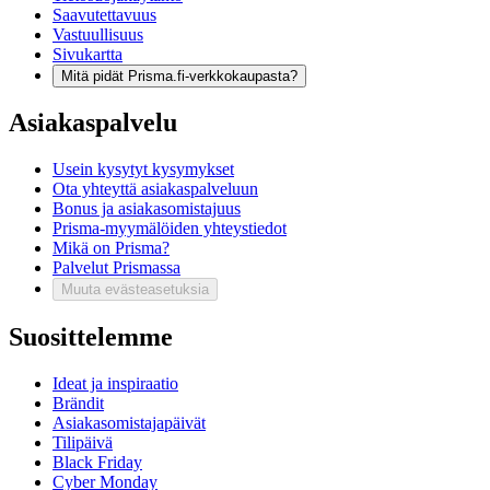
Saavutettavuus
Vastuullisuus
Sivukartta
Mitä pidät Prisma.fi-verkkokaupasta?
Asiakaspalvelu
Usein kysytyt kysymykset
Ota yhteyttä asiakaspalveluun
Bonus ja asiakasomistajuus
Prisma-myymälöiden yhteystiedot
Mikä on Prisma?
Palvelut Prismassa
Muuta evästeasetuksia
Suosittelemme
Ideat ja inspiraatio
Brändit
Asiakasomistajapäivät
Tilipäivä
Black Friday
Cyber Monday