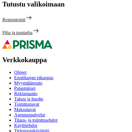
Tutustu valikoimaan
Remontointi
Piha ja puutarha
Verkkokauppa
Ohjeet
Ensitilaajan pikaopas
Myymälänouto
Palautukset
Reklamaatio
Takuu ja huolto
Toimitustavat
Maksutavat
Asennuspalvelut
Tilaus- ja toimitusehdot
Käyttöehdot
Tietosuojakäytäntö