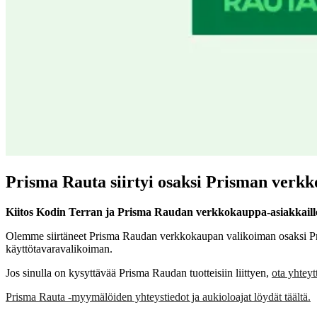
Prisma Rauta siirtyi osaksi Prisman verk
Kiitos Kodin Terran ja Prisma Raudan verkkokauppa-asiakkaill
Olemme siirtäneet Prisma Raudan verkkokaupan valikoiman osaksi Pris
käyttötavaravalikoiman.
Jos sinulla on kysyttävää Prisma Raudan tuotteisiin liittyen,
ota yhtey
Prisma Rauta -myymälöiden yhteystiedot ja aukioloajat löydät täältä.