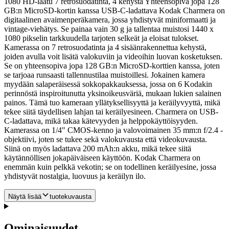
1080 HD-laatu 7 retrosuodatinta, 4 kehystä Yhteensopiva jopa 128
GB:n MicroSD-kortin kanssa USB-C-ladattava Kodak Charmera on
digitaalinen avaimenperäkamera, jossa yhdistyvät miniformaatti ja
vintage-viehätys. Se painaa vain 30 g ja tallentaa muistosi 1440 x
1080 pikselin tarkkuudella tarjoten selkeät ja eloisat tulokset.
Kamerassa on 7 retrosuodatinta ja 4 sisäänrakennettua kehystä,
joiden avulla voit lisätä valokuviin ja videoihin luovan kosketuksen.
Se on yhteensopiva jopa 128 GB:n MicroSD-korttien kanssa, joten
se tarjoaa runsaasti tallennustilaa muistoillesi. Jokainen kamera
myydään salaperäisessä sokkopakkauksessa, jossa on 6 Kodakin
perinnöstä inspiroitunutta yksinoikeusväriä, mukaan lukien salainen
painos. Tämä tuo kameraan yllätyksellisyyttä ja keräilyvyyttä, mikä
tekee siitä täydellisen lahjan tai keräilyesineen. Charmera on USB-
C-ladattava, mikä takaa kätevyyden ja helppokäyttöisyyden.
Kamerassa on 1/4" CMOS-kenno ja valovoimainen 35 mm:n f/2.4 -
objektiivi, joten se tukee sekä valokuvausta että videokuvausta.
Siinä on myös ladattava 200 mAh:n akku, mikä tekee siitä
käytännöllisen jokapäiväiseen käyttöön. Kodak Charmera on
enemmän kuin pelkkä vekotin; se on todellinen keräilyesine, jossa
yhdistyvät nostalgia, luovuus ja keräilyn ilo.
Näytä lisää
tuotekuvausta
Ominaisuudet