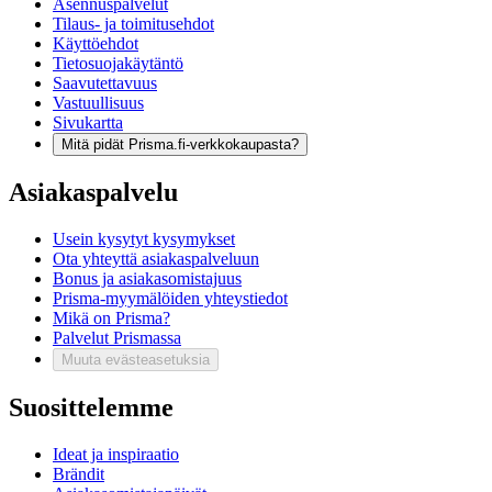
Asennuspalvelut
Tilaus- ja toimitusehdot
Käyttöehdot
Tietosuojakäytäntö
Saavutettavuus
Vastuullisuus
Sivukartta
Mitä pidät Prisma.fi-verkkokaupasta?
Asiakaspalvelu
Usein kysytyt kysymykset
Ota yhteyttä asiakaspalveluun
Bonus ja asiakasomistajuus
Prisma-myymälöiden yhteystiedot
Mikä on Prisma?
Palvelut Prismassa
Muuta evästeasetuksia
Suosittelemme
Ideat ja inspiraatio
Brändit