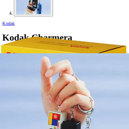
Kodak
Kodak Charmera
digitaalikamera 762135
avaimenperä, sokkopakkaus
39,95 €
Verkkokaupan hinta
Valitse toimitustapa
Nouto myymälästä
Toimitus
Ilmainen
Ei saatavilla
Siirry valitsemaan myymälä