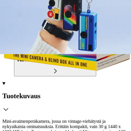
Ilmainen toimitus yli 100 €:n tilauksille
Postin pakettiautomaattiin tai
palvelupisteeseen!
Etu ei koske Suuri‑lisäpalvelulla toimitettavia tuotteita.
Tarkista myymäläsaatavuus
Tuotekuvaus
Mini-avaimenperäkamera, jossa on vintage-viehätystä ja
nykyaikaisia ominaisuuksia. Erittäin kompakti, vain 30 g 1440 x