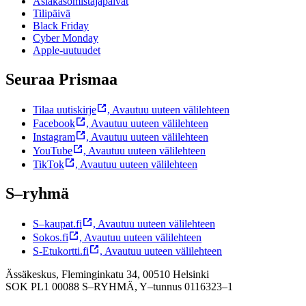
Asiakasomistajapäivät
Tilipäivä
Black Friday
Cyber Monday
Apple-uutuudet
Seuraa Prismaa
Tilaa uutiskirje
,
Avautuu uuteen välilehteen
Facebook
,
Avautuu uuteen välilehteen
Instagram
,
Avautuu uuteen välilehteen
YouTube
,
Avautuu uuteen välilehteen
TikTok
,
Avautuu uuteen välilehteen
S–ryhmä
S–kaupat.fi
,
Avautuu uuteen välilehteen
Sokos.fi
,
Avautuu uuteen välilehteen
S-Etukortti.fi
,
Avautuu uuteen välilehteen
Ässäkeskus, Fleminginkatu 34, 00510 Helsinki
SOK PL1 00088 S–RYHMÄ,
Y–tunnus 0116323–1