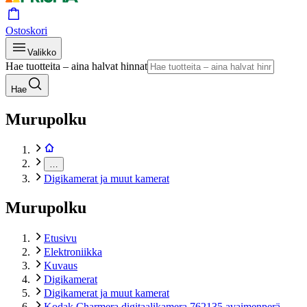
Ostoskori
Valikko
Hae tuotteita – aina halvat hinnat
Hae
Murupolku
…
Digikamerat ja muut kamerat
Murupolku
Etusivu
Elektroniikka
Kuvaus
Digikamerat
Digikamerat ja muut kamerat
Kodak Charmera digitaalikamera 762135 avaimenperä,