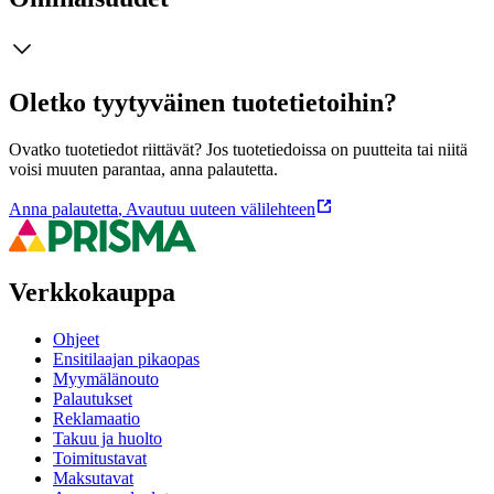
Oletko tyytyväinen tuotetietoihin?
Ovatko tuotetiedot riittävät? Jos tuotetiedoissa on puutteita tai niitä
voisi muuten parantaa, anna palautetta.
Anna palautetta
,
Avautuu uuteen välilehteen
Verkkokauppa
Ohjeet
Ensitilaajan pikaopas
Myymälänouto
Palautukset
Reklamaatio
Takuu ja huolto
Toimitustavat
Maksutavat