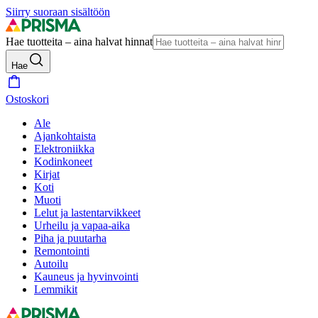
Siirry suoraan sisältöön
Hae tuotteita – aina halvat hinnat
Hae
Ostoskori
Ale
Ajankohtaista
Elektroniikka
Kodinkoneet
Kirjat
Koti
Muoti
Lelut ja lastentarvikkeet
Urheilu ja vapaa-aika
Piha ja puutarha
Remontointi
Autoilu
Kauneus ja hyvinvointi
Lemmikit