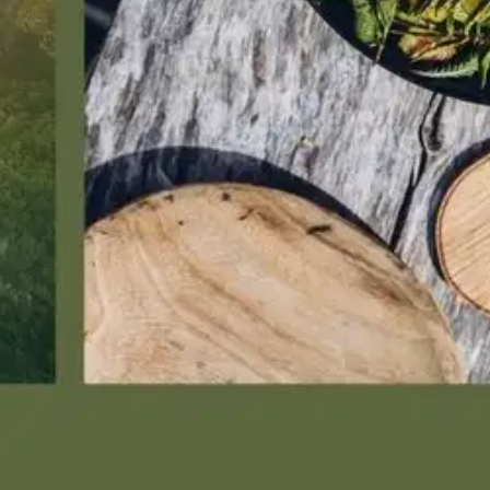
Tervetuloa luontoretkelle, jossa pääosassa ovat astetta villimmät eväät
Tietopaketti esittelee myös luonnonantimien keräilyä ja säilöntää. Poimi
okonomiyaki-pannukakkuun tai gourmet-tacoihin.
Villiyrtit antavat 
manteliquesadilloja. Sienet, villiyrtit ja marjat jalostuvat herkullisiksi 
menestysteosten Retkiruokakirja ja Retkiruokaa nuotiolla tekijöiden se
Kaveruksia yhdistää intohimo luonnossa liikkumiseen, luonnonantimi
Näytä lisää
tuotekuvausta
Ominaisuudet
Oletko tyytyväinen tuotetietoihin?
Ovatko tuotetiedot riittävät? Jos tuotetiedoissa on puutteita tai niitä v
Anna palautetta
,
Avautuu uuteen välilehteen