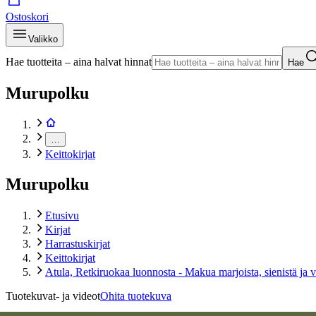
Ostoskori
Valikko
Hae tuotteita – aina halvat hinnat
Hae
Murupolku
…
Keittokirjat
Murupolku
Etusivu
Kirjat
Harrastuskirjat
Keittokirjat
Atula, Retkiruokaa luonnosta - Makua marjoista, sienistä ja vi
Tuotekuvat- ja videot
Ohita tuotekuva