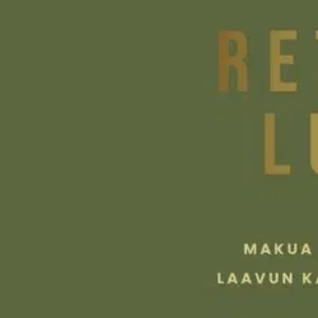
Ilmainen palautus 30 päivää.*
Nouto myymälästä ilman toimituskuluja.
Asiakasomistajalle Bonusta jopa 5 %.*
Verkkokauppa
Ohjeet
Ensitilaajan pikaopas
Myymälänouto
Palautukset
Reklamaatio
Takuu ja huolto
Toimitustavat
Maksutavat
Asennuspalvelut
Tilaus- ja toimitusehdot
Käyttöehdot
Tietosuojakäytäntö
Saavutettavuus