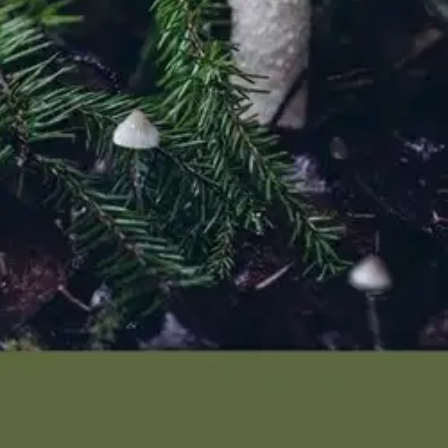
noksista on valmistettavissa niin nuotiolla kuin retkikeittimellä.
timiseen! Sujauta sieniä ricotta- tai kimchitoasteihin, japanilaiseen
. Valmista marjoista pannubaklavaa, mehukkaita puusteja tai
 lyhyille reissuille yön yli. Suuntaa katse kohti metsän antimia
assila tunnetaan kekseliäistä resepteistään, joista ei makua puutu.