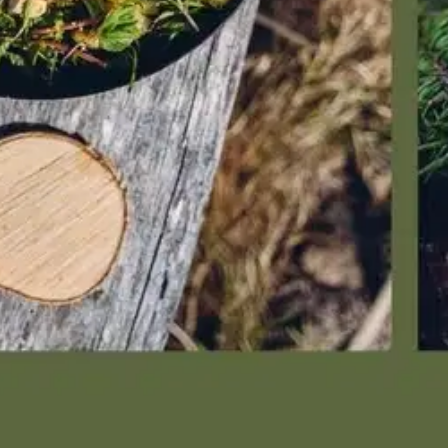
. Monipuolinen reseptikattaus on selkeän kasvispainotteinen, ja pääosa an
 mukaasi ideoita ja inspiraatiota villiruoan ainutlaatuisista mauista naut
aromia pyttipannuun, pastaan, lettuihin ja salaattiin - tai makusiirappiin
ja helpoiksi retkiaterioiksi, jotka ovat omiaan erityisesti päiväretkille ja
urassa. Kasvisruokavaikuttaja Saara Atula sekä eräopas ja kokki Sonja L
en keräilyyn sekä uusien ruokaelämysten luomiseen.
oisi muuten parantaa, anna palautetta.