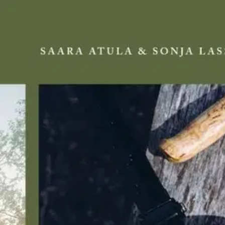
Asiakasomistaja-alennus
-15 %
Avaa kuva suurempana
Karusellin nuolipainikkeet
Cozy Publishing
Atula, Retkiruokaa luonnosta - M
illalliseen autiotuvassa
28,86 €
Asiakasomistajahinta
Hinta ilman S-Etukorttia:
33,95 €
Verkkokaupan hinta