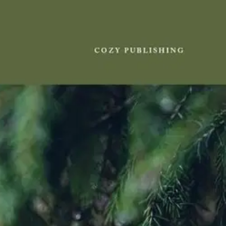
iyrteistä - Laavun kahvihetkestä