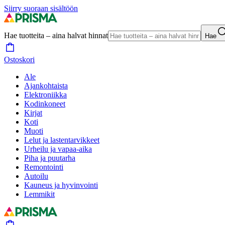
Siirry suoraan sisältöön
Hae tuotteita – aina halvat hinnat
Hae
Ostoskori
Ale
Ajankohtaista
Elektroniikka
Kodinkoneet
Kirjat
Koti
Muoti
Lelut ja lastentarvikkeet
Urheilu ja vapaa-aika
Piha ja puutarha
Remontointi
Autoilu
Kauneus ja hyvinvointi
Lemmikit