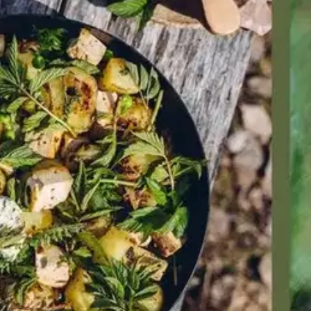
stin pakettiautomaattiin tai palvelupisteesee