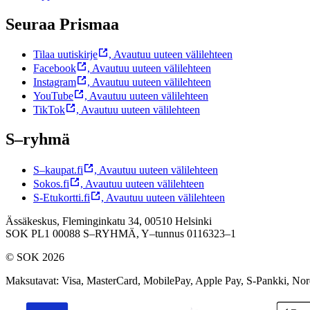
Seuraa Prismaa
Tilaa uutiskirje
,
Avautuu uuteen välilehteen
Facebook
,
Avautuu uuteen välilehteen
Instagram
,
Avautuu uuteen välilehteen
YouTube
,
Avautuu uuteen välilehteen
TikTok
,
Avautuu uuteen välilehteen
S–ryhmä
S–kaupat.fi
,
Avautuu uuteen välilehteen
Sokos.fi
,
Avautuu uuteen välilehteen
S-Etukortti.fi
,
Avautuu uuteen välilehteen
Ässäkeskus, Fleminginkatu 34, 00510 Helsinki
SOK PL1 00088 S–RYHMÄ,
Y–tunnus 0116323–1
© SOK 2026
Maksutavat
:
Visa, MasterCard, MobilePay, Apple Pay, S-Pankki, No