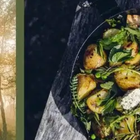
Valitse toimitustapa
Nouto myymälästä
Toimitus
Ei saatavilla
Kotiin tai noutopisteeseen
Alk. 0 €
Ilmainen toimitus yli 100 €:n tilauksille Po
Etu ei koske Suuri‑lisäpalvelulla toimitettavia tuotteita.
Tarkista myymäläsaatavuus
Ei saatavilla
Tuotekuvaus