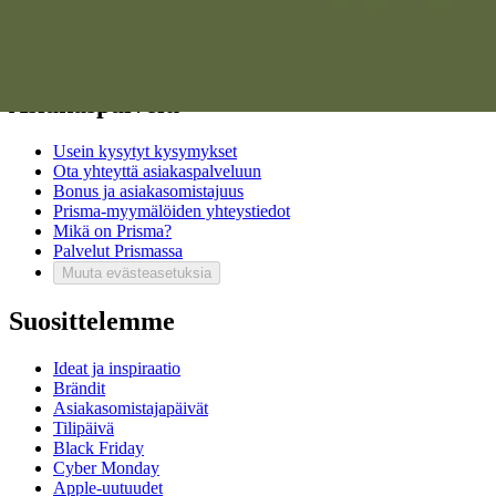
Vastuullisuus
Sivukartta
Mitä pidät Prisma.fi-verkkokaupasta?
Asiakaspalvelu
Usein kysytyt kysymykset
Ota yhteyttä asiakaspalveluun
Bonus ja asiakasomistajuus
Prisma-myymälöiden yhteystiedot
Mikä on Prisma?
Palvelut Prismassa
Muuta evästeasetuksia
Suosittelemme
Ideat ja inspiraatio
Brändit
Asiakasomistajapäivät
Tilipäivä
Black Friday
Cyber Monday
Apple-uutuudet