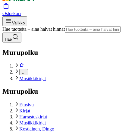
Ostoskori
Valikko
Hae tuotteita – aina halvat hinnat
Hae
Murupolku
…
Musiikkikirjat
Murupolku
Etusivu
Kirjat
Harrastuskirjat
Musiikkikirjat
Kostiainen, Dingo