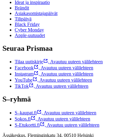
Ideat ja inspiraatio
Brändit
Asiakasomistajapäivät
Tilipäivä
Black Friday
Cyber Monday
Apple-uutuudet
Seuraa Prismaa
Tilaa uutiskirje
,
Avautuu uuteen välilehteen
Facebook
,
Avautuu uuteen välilehteen
Instagram
,
Avautuu uuteen välilehteen
YouTube
,
Avautuu uuteen välilehteen
TikTok
,
Avautuu uuteen välilehteen
S–ryhmä
S–kaupat.fi
,
Avautuu uuteen välilehteen
Sokos.fi
,
Avautuu uuteen välilehteen
S-Etukortti.fi
,
Avautuu uuteen välilehteen
Ässäkeskus, Fleminginkatu 34, 00510 Helsinki