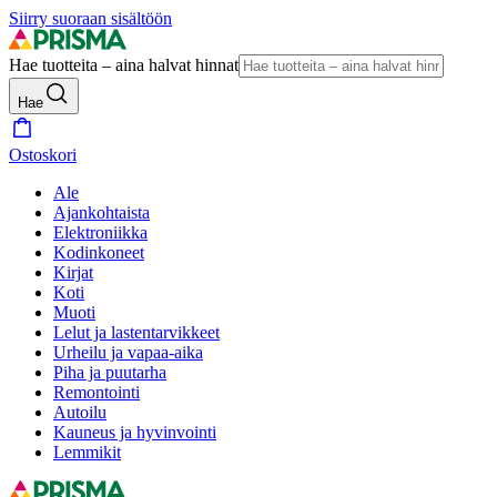
Siirry suoraan sisältöön
Hae tuotteita – aina halvat hinnat
Hae
Ostoskori
Ale
Ajankohtaista
Elektroniikka
Kodinkoneet
Kirjat
Koti
Muoti
Lelut ja lastentarvikkeet
Urheilu ja vapaa-aika
Piha ja puutarha
Remontointi
Autoilu
Kauneus ja hyvinvointi
Lemmikit