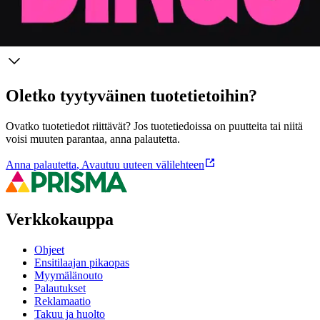
Ominaisuudet
Oletko tyytyväinen tuotetietoihin?
Ovatko tuotetiedot riittävät? Jos tuotetiedoissa on puutteita tai niitä
voisi muuten parantaa, anna palautetta.
Anna palautetta
,
Avautuu uuteen välilehteen
Verkkokauppa
Ohjeet
Ensitilaajan pikaopas
Myymälänouto
Palautukset
Reklamaatio
Takuu ja huolto