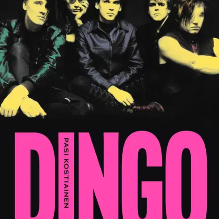
Tuotekuvaus
Hysteria jätti ikuiset jäljet. Miten Dingon ikonisiksi muodostuneet
hitit ja bändin herättämä valtava hysteria muuttivat harmaan Suomen
kertaheitolla värikkäämmäksi. Vuonna 1984 ensilevynsä julkaissut
porilainen Dingo nostatti välittömästi Suomessa
ennennäkemättömän huuman. Bändi ehti kokea loppuunmyydyt
salit, nauttia ennätyksellisestä levymyynnistä ja äkkirikastumisesta,
mutta sitten yhtyeen jäsenten keskinäiset välit rikkoutuivat. Vuonna
1986 kaikki oli jo ohi.
Miten Dingon romanttiset, elämännälkäiset ja
rakkaudentuskaiset hitit syntyivät? Ja mitä yhtyeen jäsenet ajattelevat
nuoruuden hurmoksesta nyt? Miten he ovat selvinneet vuosista,
jotka muokkasivat heidän ja meidän kaikkien elämää lopullisesti?
Näihin kysymyksiin vastaa Dingo, ensimmäinen todellinen Dingo-
kirja ikinä. Pasi Kostiainen on vapaa musiikkitoimittaja, tietokirjailija
ja valokuvataiteilija. Hän on seurannut Dingon ja sen jäsenten uraa
1980-luvulta lähtien.
Näytä lisää
tuotekuvausta