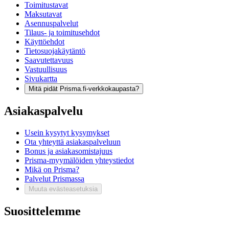
Toimitustavat
Maksutavat
Asennuspalvelut
Tilaus- ja toimitusehdot
Käyttöehdot
Tietosuojakäytäntö
Saavutettavuus
Vastuullisuus
Sivukartta
Mitä pidät Prisma.fi-verkkokaupasta?
Asiakaspalvelu
Usein kysytyt kysymykset
Ota yhteyttä asiakaspalveluun
Bonus ja asiakasomistajuus
Prisma-myymälöiden yhteystiedot
Mikä on Prisma?
Palvelut Prismassa
Muuta evästeasetuksia
Suosittelemme